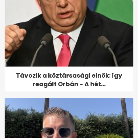
Paralimpia: Major Endre
bronzérmes asztaliteniszben
Távozik a köztársasági elnök: így
reagált Orbán - A hét...