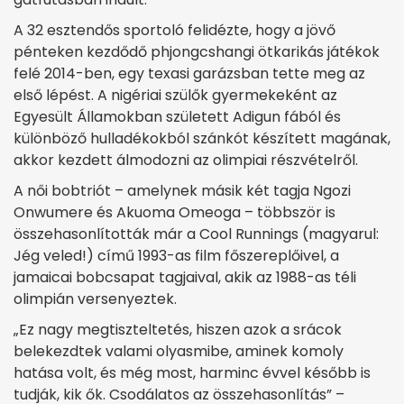
A 32 esztendős sportoló felidézte, hogy a jövő
pénteken kezdődő phjongcshangi ötkarikás játékok
felé 2014-ben, egy texasi garázsban tette meg az
első lépést. A nigériai szülők gyermekeként az
Egyesült Államokban született Adigun fából és
különböző hulladékokból szánkót készített magának,
akkor kezdett álmodozni az olimpiai részvételről.
A női bobtriót – amelynek másik két tagja Ngozi
Onwumere és Akuoma Omeoga – többször is
összehasonlították már a Cool Runnings (magyarul:
Jég veled!) című 1993-as film főszereplőivel, a
jamaicai bobcsapat tagjaival, akik az 1988-as téli
olimpián versenyeztek.
„Ez nagy megtiszteltetés, hiszen azok a srácok
belekezdtek valami olyasmibe, aminek komoly
hatása volt, és még most, harminc évvel később is
tudják, kik ők. Csodálatos az összehasonlítás” –