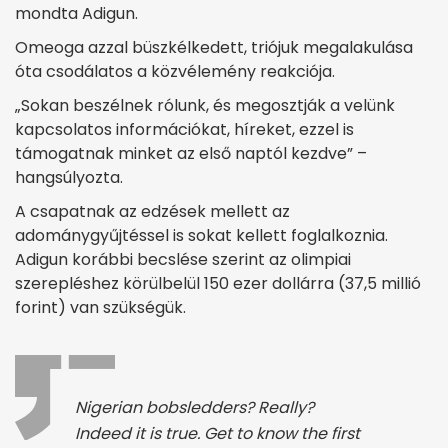
mondta Adigun.
Omeoga azzal büszkélkedett, triójuk megalakulása
óta csodálatos a közvélemény reakciója.
„Sokan beszélnek rólunk, és megosztják a velünk
kapcsolatos információkat, híreket, ezzel is
támogatnak minket az első naptól kezdve” –
hangsúlyozta.
A csapatnak az edzések mellett az
adománygyűjtéssel is sokat kellett foglalkoznia.
Adigun korábbi becslése szerint az olimpiai
szerepléshez körülbelül 150 ezer dollárra (37,5 millió
forint) van szükségük.
Nigerian bobsledders? Really?
Indeed it is true. Get to know the first