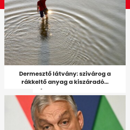
98 éves Benedek Gábor, a
Dermesztő látvány: szivárog a
legidősebb magyar olimpiai
rákkeltő anyag a kiszáradó...
bajnok - volt,...