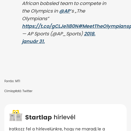
African bobsled team to compete in
the Olympics in
@AP
‘s „The
Olympians”
https://t.co/gCLJe1I80N
#MeetTheOlympians
— AP Sports (@AP_Sports)
2018.
január 31.
Forrás: MTI
Címlapfotó: Twitter
Iratkozz fel a hírlevelünkre, hogy ne maradj le a