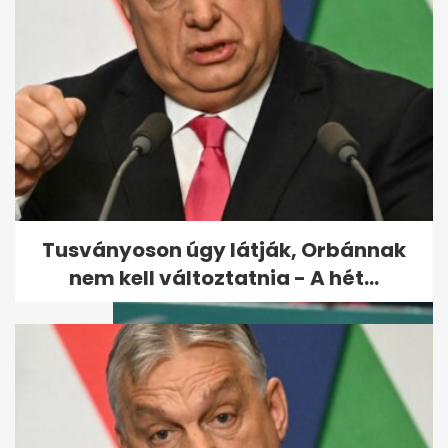
Karácsony: Az olimpiához új
alapokra kell helyezni
Budapest és a...
Tusványoson úgy látják, Orbánnak
nem kell változtatnia - A hét...