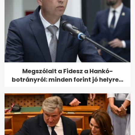
Megszólalt a Fidesz a Hankó-
botrányról: minden forint jó helyre...