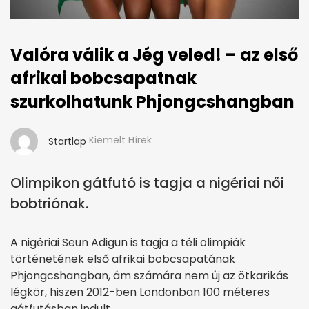
Valóra válik a Jég veled! – az első
afrikai bobcsapatnak
szurkolhatunk Phjongcshangban
Kiemelt Hírek
Startlap
Olimpikon gátfutó is tagja a nigériai női
bobtriónak.
A nigériai Seun Adigun is tagja a téli olimpiák
történetének első afrikai bobcsapatának
Phjongcshangban, ám számára nem új az ötkarikás
légkör, hiszen 2012-ben Londonban 100 méteres
gátfutásban indult.