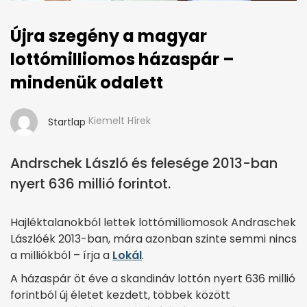
Újra szegény a magyar
lottómilliomos házaspár –
mindenük odalett
Kiemelt Hírek
Startlap
Andrschek László és felesége 2013-ban
nyert 636 millió forintot.
Hajléktalanokból lettek lottómilliomosok Andraschek
Lászlóék 2013-ban, mára azonban szinte semmi nincs
a milliókból – írja a
Lokál
.
A házaspár öt éve a skandináv lottón nyert 636 millió
forintból új életet kezdett, többek között