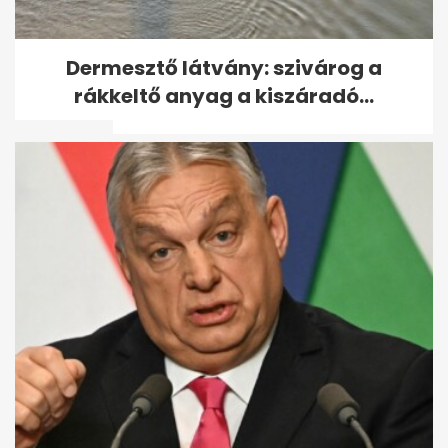
Meghalt a hajléktalanból lett
Dermesztő látvány: szivárog a
győri milliomos, aki 636
rákkeltő anyag a kiszáradó...
milliót...