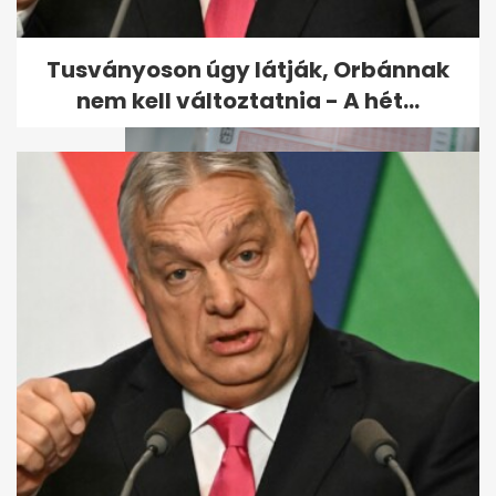
Minden idők negyedik
legnagyobb nyereményét
vitték el ma a hatos...
Tusványoson úgy látják, Orbánnak
nem kell változtatnia - A hét...
Hatos lottó: elvitték a
főnyereményt