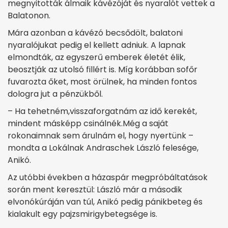
megnyitották álmaik kávézóját és nyaralót vettek a
Balatonon.
Mára azonban a kávézó becsődölt, balatoni
nyaralójukat pedig el kellett adniuk. A lapnak
elmondták, az egyszerű emberek életét élik,
beosztják az utolsó fillért is. Míg korábban sofőr
fuvarozta őket, most örülnek, ha minden fontos
dologra jut a pénzükből.
– Ha tehetném,visszaforgatnám az idő kerekét,
mindent másképp csinálnék.Még a saját
rokonaimnak sem árulnám el, hogy nyertünk –
mondta a Lokálnak Andraschek László felesége,
Anikó.
Az utóbbi években a házaspár megpróbáltatások
során ment keresztül: László már a második
elvonókúráján van túl, Anikó pedig pánikbeteg és
kialakult egy pajzsmirigybetegsége is.