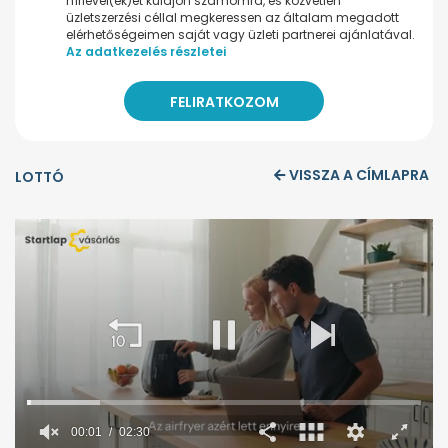
hírlevel(ek)et küldjön számomra, és közvetlen
üzletszerzési céllal megkeressen az általam megadott
elérhetőségeimen saját vagy üzleti partnerei ajánlatával.
Az adatkezelés részletei
VISSZA A CÍMLAPRA
LOTTÓ
00:02
02:30