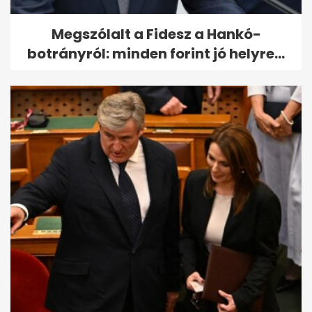
Megszólalt a Fidesz a Hankó-
botrányról: minden forint jó helyre...