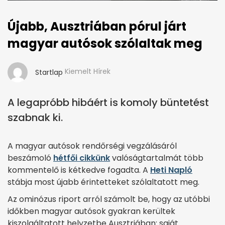
Újabb, Ausztriában pórul járt
magyar autósok szólaltak meg
Kiemelt Hírek
Startlap
A legapróbb hibáért is komoly büntetést
szabnak ki.
A magyar autósok rendőrségi vegzálásáról
beszámoló
hétfői cikkünk
valóságtartalmát több
kommentelő is kétkedve fogadta. A
Heti Napló
stábja most újabb érintetteket szólaltatott meg.
Az ominózus riport arról számolt be, hogy az utóbbi
időkben magyar autósok gyakran kerültek
kiszolgáltatott helyzetbe Ausztriában: saját