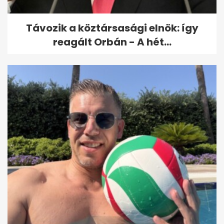
Távozik a köztársasági elnök: így
reagált Orbán - A hét...