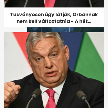
Tusványoson úgy látják, Orbánnak
nem kell változtatnia - A hét...
Megerősítette az OMV: az
oroszok elzárták a gázcsapot
Ausztria...