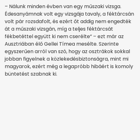
– Nálunk minden évben van egy műszaki vizsga.
Édesanyámnak volt egy vizsgája tavaly, a féktárcsán
volt pár rozsdafolt, és ezért őt addig nem engedték
át a műszaki vizsgán, míg a teljes féktárcsát
fékbetéttel együtt ki nem cserélte” – ezt már az
Ausztriában élő Gellei Tímea mesélte. Szerinte
egyszerűen arról van szó, hogy az osztrákok sokkal
jobban figyelnek a közlekedésbiztonságra, mint mi
magyarok, ezért még a legapróbb hibáért is komoly
büntetést szabnak ki.