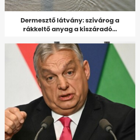
Leesett az első hó - ezeket az
Dermesztő látvány: szivárog a
utakat most jobb elkerülni
rákkeltő anyag a kiszáradó...
Megszökött a több száz állatot
brutálisan megkínzó nő