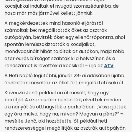
kocsijukkal indultak el nyugati szomszédunkba, de
haza már más járművel kellett jönniük.
A megkérdezettek mind hasonló eljárásról
számoltak be: megállították őket az osztrák
autópályán, bevitték őket egy ellenőrzőpontra, ahol
spontán leműszakiztatták a kocsijaikat,
mondvacsinált hibát találtak az autókon, majd több
ezer eurós bírságot szabtak ki a helyszínen és a
rendszámot is levették a kocsikról – írja az
ATV
.
A Heti Napló legutóbbi, január 28-ai adásában újabb
érintettek meséltek az őket ért megaláztatásokról.
Kaveczki Jenő például arról mesélt, hogy egy
barátját 4 ezer euróra büntették, elvették minden
okmányát és otthagyták a parkolóban. „Visszajöttek
egy óra múlva, hogy na, mi van? Megvan a pénz?” –
mesélte Jenő, aki hozzátette, őt például heti
rendszerességgel megállítják az osztrák autópályán.