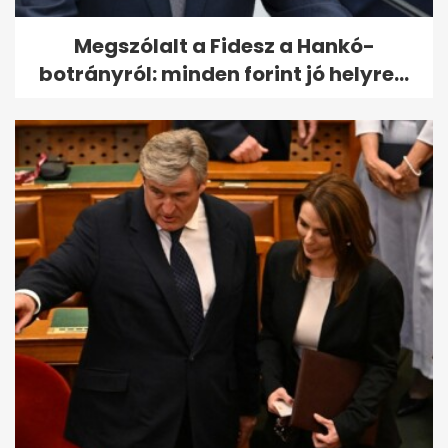
Megszólalt a Fidesz a Hankó-
botrányról: minden forint jó helyre...