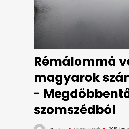
Rémálommá vá
magyarok szám
- Megdöbbentő 
szomszédból