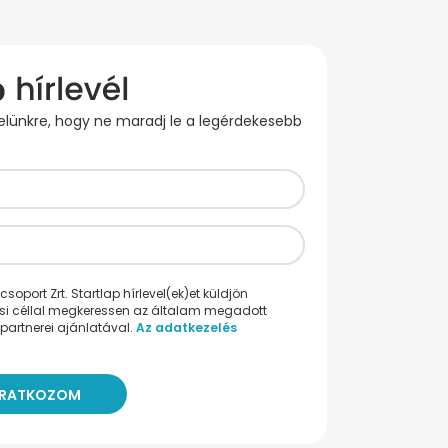
evelünkre, hogy ne maradj le a legérdekesebb
oport Zrt. Startlap hírlevel(ek)et küldjön
ési céllal megkeressen az általam megadott
partnerei ajánlatával.
Az adatkezelés