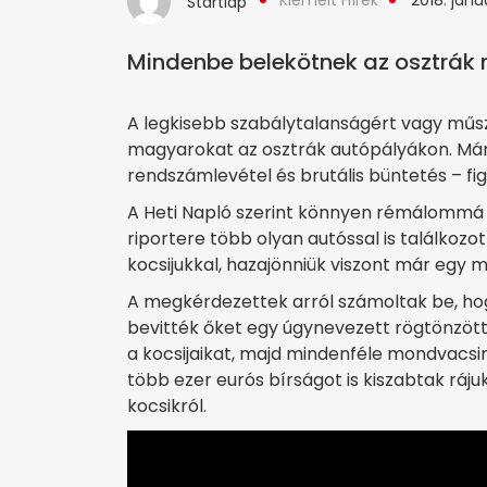
Kiemelt Hírek
2018. janu
Startlap
Mindenbe belekötnek az osztrák 
A legkisebb szabálytalanságért vagy műsz
magyarokat az osztrák autópályákon. Már 
rendszámlevétel és brutális büntetés – fi
A Heti Napló szerint könnyen rémálommá v
riportere több olyan autóssal is találkozo
kocsijukkal, hazajönniük viszont már egy m
A megkérdezettek arról számoltak be, hog
bevitték őket egy úgynevezett rögtönzött
a kocsijaikat, majd mindenféle mondvacsin
több ezer eurós bírságot is kiszabtak ráju
kocsikról.