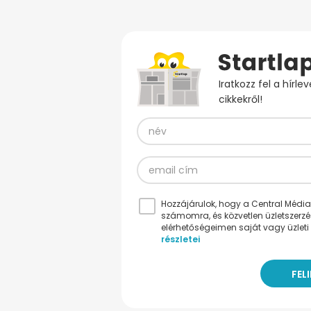
Iratkozz fel a hírl
cikkekről!
Hozzájárulok, hogy a Central Médiacs
számomra, és közvetlen üzletszerz
elérhetőségeimen saját vagy üzleti 
részletei