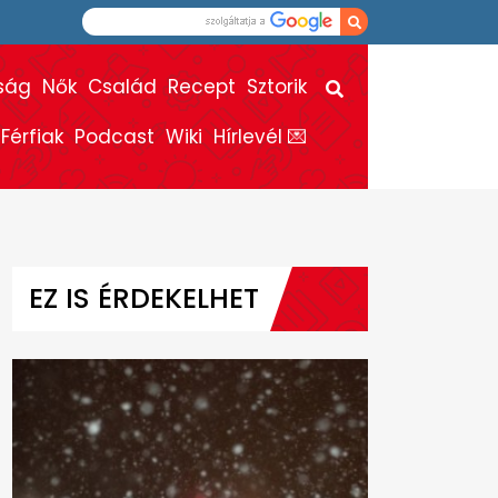
ság
Nők
Család
Recept
Sztorik
Férfiak
Podcast
Wiki
Hírlevél 💌
EZ IS ÉRDEKELHET