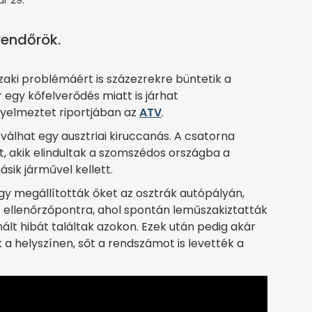
ár 29.
rendőrök.
aki problémáért is százezrekre büntetik a
egy kőfelverődés miatt is járhat
gyelmeztet riportjában az
ATV
.
álhat egy ausztriai kiruccanás. A csatorna
tt, akik elindultak a szomszédos országba a
ásik járművel kellett.
y megállították őket az osztrák autópályán,
 ellenőrzőpontra, ahol spontán leműszakiztatták
ált hibát találtak azokon. Ezek után pedig akár
k a helyszínen, sőt a rendszámot is levették a