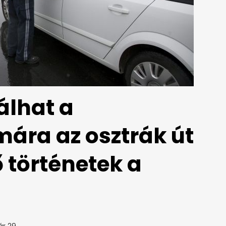
lhat a
ára az osztrák út
történetek a