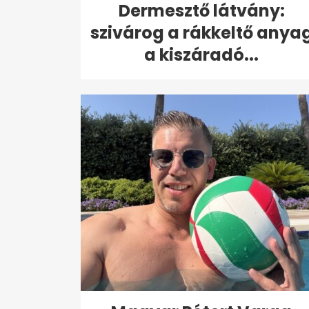
Dermesztő látvány:
szivárog a rákkeltő anya
a kiszáradó...