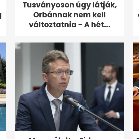
Tusványoson úgy látják,
g
Orbánnak nem kell
változtatnia - A hét...