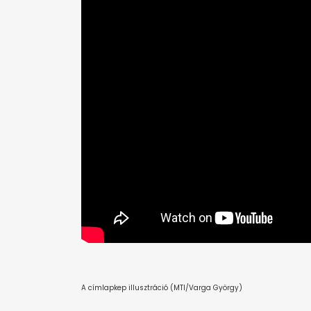
A címlapkep illusztráció (MTI/Varga György)