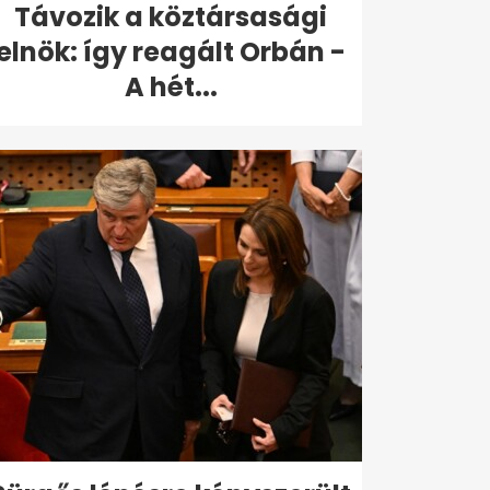
Távozik a köztársasági
elnök: így reagált Orbán -
A hét...