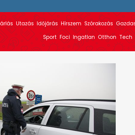
árlás
Utazás
Időjárás
Hírszem
Szórakozás
Gazda
Sport
Foci
Ingatlan
Otthon
Tech