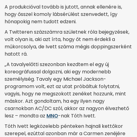
A produkcióval tovább is jutott, annak ellenére is,
hogy ősszel komoly lábsérülést szenvedett, így
hónapokig nem tudott edzeni.
A Twitteren százszámra születnek róla bejegyzések,
volt olyan is, aki azt írta, hogy őt nem érdekli a
műkorcsolya, de Ivett száma mégis doppingszerként
hatott rá.
„A tavalyelőtti szezonban kezdtem el egy új
koreográfussal dolgozni, aki egy modernebb
személyiség. Tavaly egy Michael Jackson-
programom volt, ezt az utat próbáltuk folytatni,
vagyis, hogy ne megszokott zenéket hozzunk, mint
máskor. Azt gondoltam, ha egy ilyen nagy
csarnokban AC/DC szól, akkor az nagyon élvezhető
lesz – mondta az
MNO
-nak Tóth Ivett.
Tóth Ivett legközelebb pénteken hajnali kettőkor
szerepel, ezúttal azonban már a Carmen zenéjére