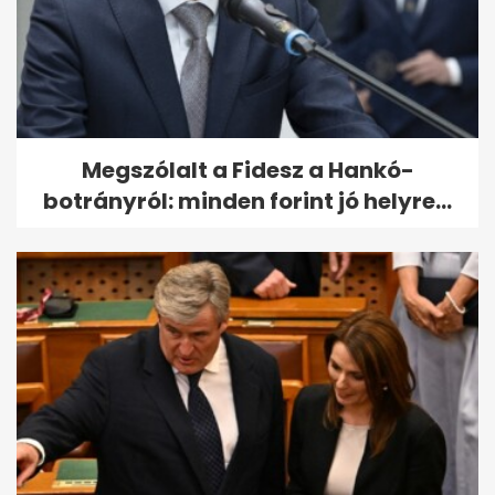
Megszólalt a Fidesz a Hankó-
botrányról: minden forint jó helyre...