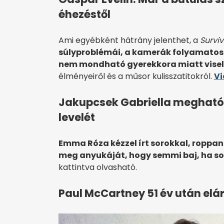
éhezéstől
Ami egyébként hátrány jelenthet, a
Surviv
súlyproblémái, a kamerák folyamatos
nem mondható gyerekkora miatt viselt
élményeiről és a műsor kulisszatitokról.
Vi
Jakupcsek Gabriella meghatód
levelét
Emma Róza kézzel írt sorokkal, roppa
meg anyukáját, hogy semmi baj, ha so
kattintva olvasható.
Paul McCartney 51 év után eláru