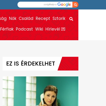
ság
Nők
Család
Recept
Sztorik
Férfiak
Podcast
Wiki
Hírlevél 💌
EZ IS ÉRDEKELHET