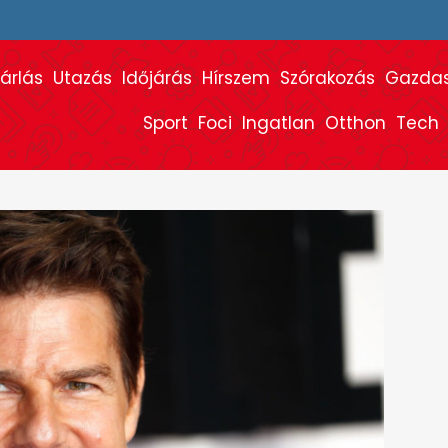
árlás
Utazás
Időjárás
Hírszem
Szórakozás
Gazda
Sport
Foci
Ingatlan
Otthon
Tech