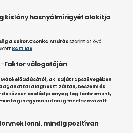
 kislány hasnyálmirigyét alakítja
dig a cukor.
Csonka András
szerint az övé
ókért
katt ide
.
X-Faktor válogatóján
s Máté előadásától, aki saját rapszövegében
daganattal diagnosztizálták, beszélni és
s mindeközben családja anyagilag tönkrement,
zsűritag is egymás után igennel szavazott.
 tervnek lenni, mindig pozitívan