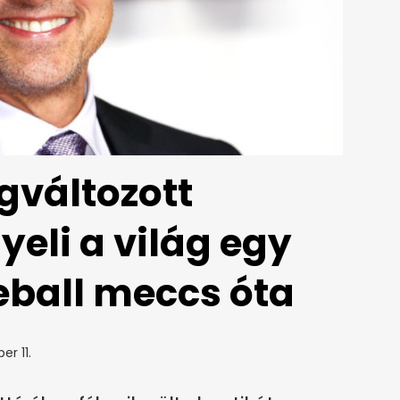
gváltozott
yeli a világ egy
eball meccs óta
er 11.