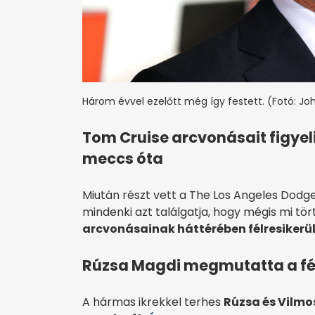
Három évvel ezelőtt még így festett. (Fotó: Jo
Tom Cruise arcvonásait figyeli
meccs óta
Miután részt vett a The Los Angeles Dodg
mindenki azt találgatja, hogy mégis mi tö
arcvonásainak háttérében félresikerül
Rúzsa Magdi megmutatta a fé
A hármas ikrekkel terhes
Rúzsa és Vilmo