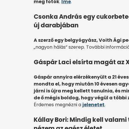
meg fotók
.
Íme
.
Csonka András egy cukorbeteg
új darabjában
A szerző egy belgyógyász, Voith Ági pe
„nagyon hálás” szerep. További informáci
Gáspár Laci elsírta magát az 
Gáspár annyira elérzékenyült a 21 éve
mondta el, hogy miután 10 évesen agy
járni is újra meg kellett tanulnia, é
de ő mégis boldog, hogy végül a többi 
Érdemes megnézni a
jelenetet
.
Kállay Bori: Mindig kell valami
nézem az egész életet