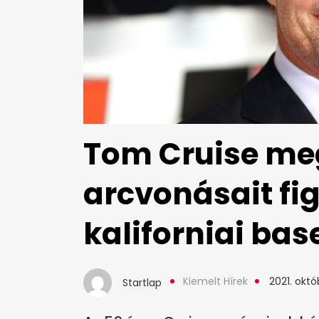
Tom Cruise me
arcvonásait fig
kaliforniai bas
Kiemelt Hírek
2021. októb
Startlap