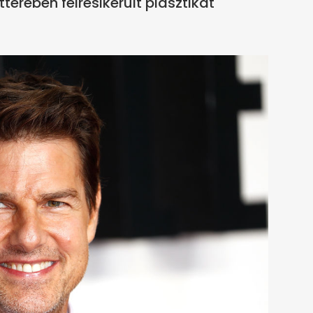
érében félresikerült plasztikát