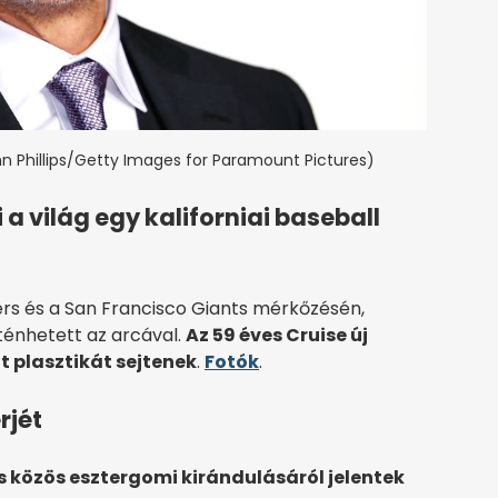
hn Phillips/Getty Images for Paramount Pictures)
 a világ egy kaliforniai baseball
ers és a San Francisco Giants mérkőzésén,
rténhetett az arcával.
Az 59 éves Cruise új
t plasztikát sejtenek
.
Fotók
.
rjét
s közös esztergomi kirándulásáról jelentek