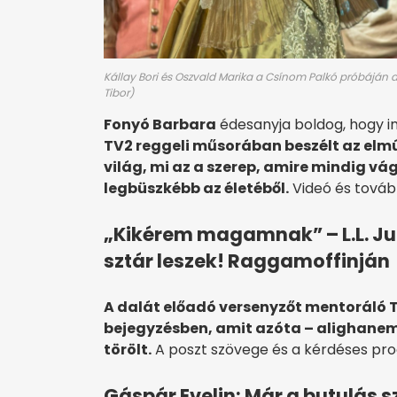
Kállay Bori és Oszvald Marika a Csínom Palkó próbáján a 
Tibor)
Fonyó Barbara
édesanyja boldog, hogy i
TV2 reggeli műsorában beszélt az elmúl
világ, mi az a szerep, amire mindig vág
legbüszkébb az életéből.
Videó és továb
„Kikérem magamnak” – L.L. Jun
sztár leszek! Raggamoffinján
A dalát előadó versenyzőt mentoráló 
bejegyzésben, amit azóta – alighanem 
törölt.
A poszt szövege és a kérdéses pr
Gáspár Evelin: Már a butulás s