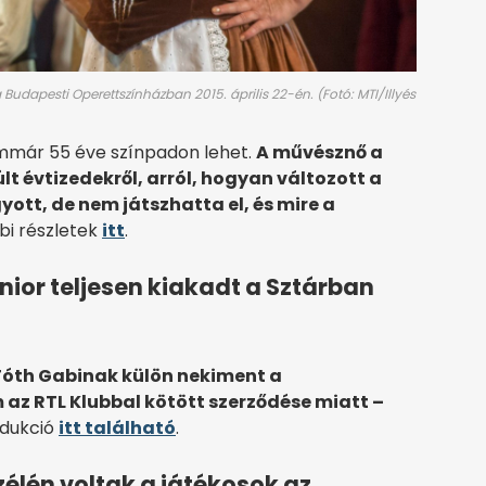
Budapesti Operettszínházban 2015. április 22-én. (Fotó: MTI/Illyés
mmár 55 éve színpadon lehet.
A művésznő a
t évtizedekről, arról, hogyan változott a
yott, de nem játszhatta el, és mire a
bi részletek
itt
.
ior teljesen kiakadt a Sztárban
Tóth Gabinak külön nekiment a
az RTL Klubbal kötött szerződése miatt –
odukció
itt található
.
zélén voltak a játékosok az