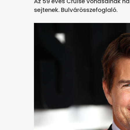
Az 59 éves Cruise vonásainak hátt
sejtenek. Bulvárösszefoglaló.