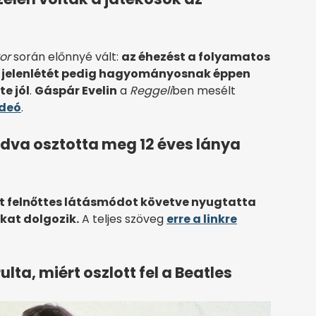
or
során előnnyé vált:
az éhezést a folyamatos
 jelenlétét pedig hagyományosnak éppen
e jól
.
Gáspár Evelin
a
Reggeli
ben mesélt
deó
.
va osztotta meg 12 éves lánya
nt felnőttes látásmódot követve nyugtatta
kat dolgozik.
A teljes szöveg
erre a linkre
lta, miért oszlott fel a Beatles