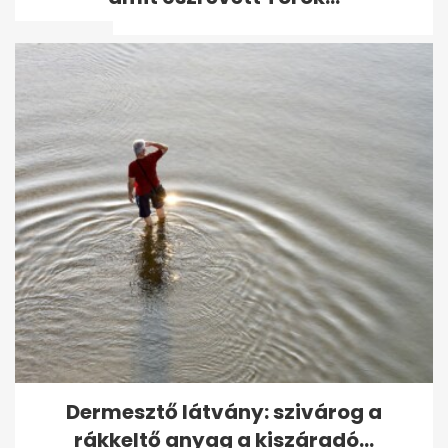
ellen...
Tömegesen veszítik el a taj-
számukat a magyarok, sokak
ellen...
Dermesztő látvány: szivárog a
rákkeltő anyag a kiszáradó...