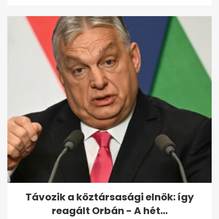
Távozik a köztársasági elnök: így
reagált Orbán - A hét...