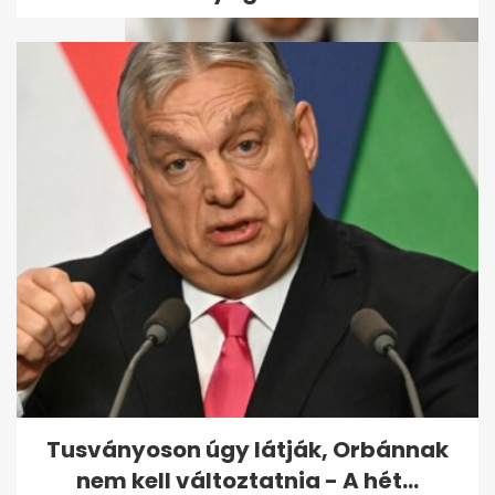
Kijött a rendelet a
nyugdíjemelésről, mutatjuk,
mennyit kapnak az...
Tusványoson úgy látják, Orbánnak
nem kell változtatnia - A hét...