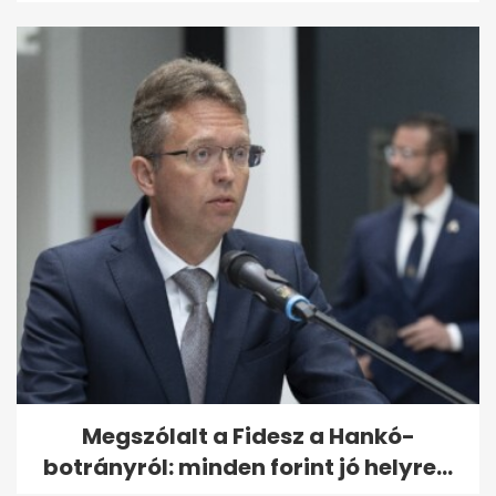
Megszólalt a Fidesz a Hankó-
botrányról: minden forint jó helyre...