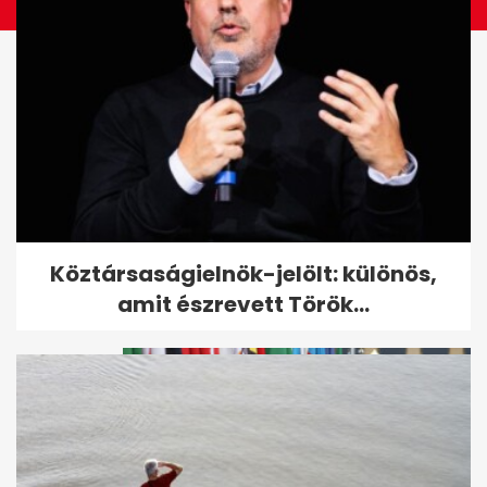
Sorra zárnak be Schobert
Köztársaságielnök-jelölt: különös,
Norbi boltjai
amit észrevett Török...