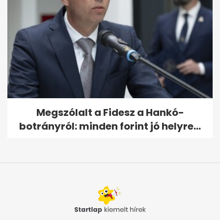
Megszólalt a Fidesz a Hankó-
botrányról: minden forint jó helyre...