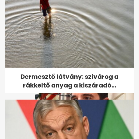
Felismered az országok
zászlóit? Kvíz
Dermesztő látvány: szivárog a
rákkeltő anyag a kiszáradó...