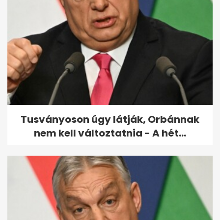
40 kilót fogyott a Família Kft.
sztárja
Tusványoson úgy látják, Orbánnak
nem kell változtatnia - A hét...