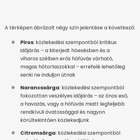
A térképen ábrázolt négy szín jelentése a következő:
Piros
: közlekedési szempontból kritikus
időjárás – a kiterjedt hóesésben és a
viharos szélben erős hófúvás várható,
magas hótorlaszokkal – errefelé lehetőleg
senki ne induljon útnak
Narancssárga
: közlekedési szempontból
fokozottan veszélyes időjárás – az ónos eső,
a havazás, vagy a hófúvás miatt legfeljebb
rendkívüli óvatossággal és nagyon
körültekintően közlekedjünk
Citromsárga
: közlekedési szempontból