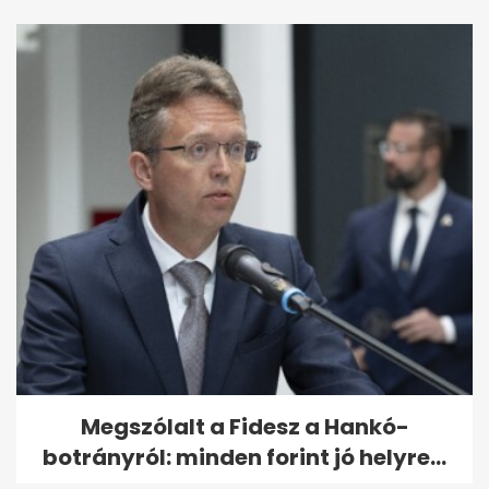
Megszólalt a Fidesz a Hankó-
botrányról: minden forint jó helyre...