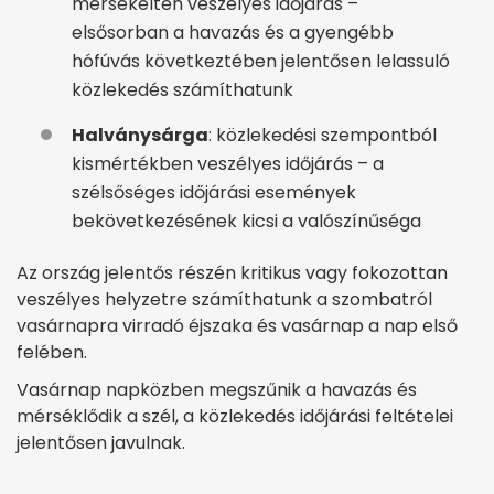
mérsékelten veszélyes időjárás –
elsősorban a havazás és a gyengébb
hófúvás következtében jelentősen lelassuló
közlekedés számíthatunk
Halványsárga
: közlekedési szempontból
kismértékben veszélyes időjárás – a
szélsőséges időjárási események
bekövetkezésének kicsi a valószínűséga
Az ország jelentős részén kritikus vagy fokozottan
veszélyes helyzetre számíthatunk a szombatról
vasárnapra virradó éjszaka és vasárnap a nap első
felében.
Vasárnap napközben megszűnik a havazás és
mérséklődik a szél, a közlekedés időjárási feltételei
jelentősen javulnak.