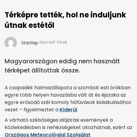
Térképre tették, hol ne induljunk
útnak estétől
Kiemelt Hírek
Startlap
Magyarországon eddig nem használt
térképet állítottak össze.
A csapadék halmazállapota a szombat esti órákban
egyre több helyen havazásba vált át és éjszaka az
egyre erősödő szél komoly hófúvások kialakulásához
vezet – figyelmeztet a
Kiderül
.
A várható szélsőséges időjárási események a
közlekedésben is nehézségeket okozhatnak, ezért az
Országos Meteorológiai Szolgálat