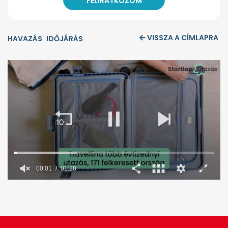
VISSZA A CÍMLAPRA
HAVAZÁS
IDŐJÁRÁS
00:02
01:28
0
seconds
of
1
minute,
28