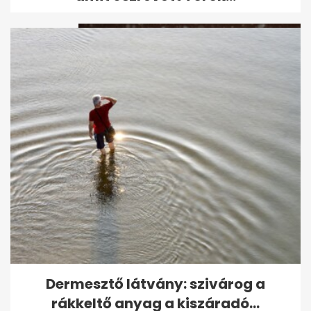
Leesett az első hó - ezeket az
utakat most jobb elkerülni
Dermesztő látvány: szivárog a
rákkeltő anyag a kiszáradó...