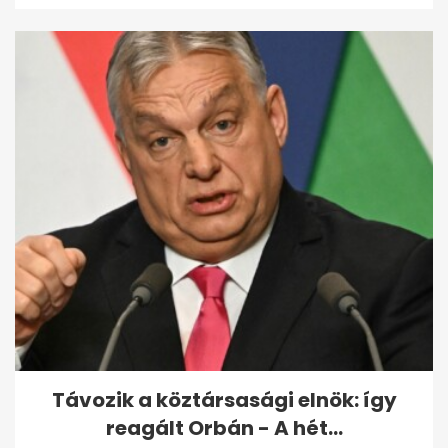
Távozik a köztársasági elnök: így
reagált Orbán - A hét...