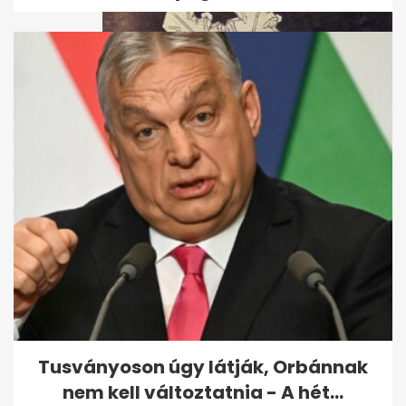
Videón az első idei hóesés
Tusványoson úgy látják, Orbánnak
nem kell változtatnia - A hét...