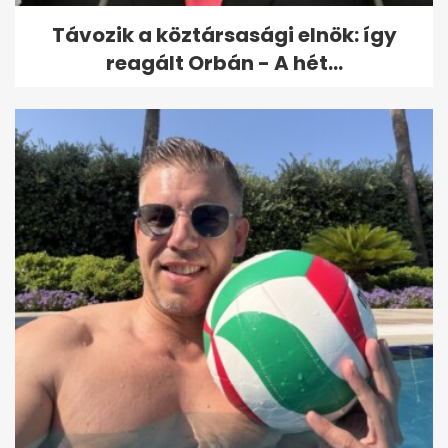
Távozik a köztársasági elnök: így
reagált Orbán - A hét...