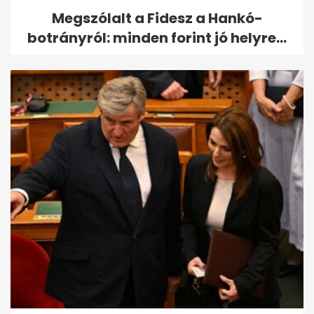
Megszólalt a Fidesz a Hankó-
botrányról: minden forint jó helyre...