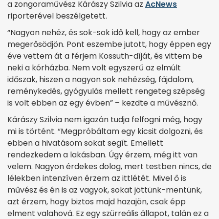
a zongoraművész Kárászy Szilvia az
AcNews
riporterével beszélgetett.
“Nagyon nehéz, és sok-sok idő kell, hogy az ember
megerősödjön. Pont eszembe jutott, hogy éppen egy
éve vettem át a férjem Kossuth-díját, és vittem be
neki a kórházba. Nem volt egyszerű az elmúlt
időszak, hiszen a nagyon sok nehézség, fájdalom,
reménykedés, gyógyulás mellett rengeteg szépség
is volt ebben az egy évben” – kezdte a művésznő.
Kárászy Szilvia nem igazán tudja felfogni még, hogy
mi is történt. “Megpróbáltam egy kicsit dolgozni, és
ebben a hivatásom sokat segít. Emellett
rendezkedem a lakásban. Úgy érzem, még itt van
velem. Nagyon érdekes dolog, mert testben nincs, de
lélekben intenzíven érzem az ittlétét. Mivel ő is
művész és én is az vagyok, sokat jöttünk-mentünk,
azt érzem, hogy biztos majd hazajön, csak épp
elment valahová. Ez egy szürreális állapot, talán ez a