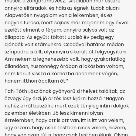
mesélt a zongoraművész: “Általában már estére
annyira elfáradok, és hála az égnek, tudok aludni.
Alapvetően nyugalom van a lelkemben, és ez
nagyon furcsa, mert sajnos már majdnem egy évvel
ezelőtt elment a férjem, annyira súlyos volt az
állapota. Az együtt töltött utolsó év pedig egy
ajándék volt számunkra. Csodával határos módon
színpadra is állt, olyannyira sikerült őt felgyógyítani.
Ami nekem a legnehezebb volt, hogy gyakorlatilag
állandóan, huszonnégy órában a lakásban voltam,
nem került vissza a kórházba december végén,
hanem itthon ápoltam őt.”
Tahi Tóth Lászlónak gyönyörű sírhelyet találtak, az
özvegy úgy érzi, jó érzés lesz kijárni hozzá. “Nagyon
nehéz erről beszélni, mert ezek tényleg intim dolgok
az ember életében. Jó lesz kimenni olyan
értelemben, hogy ott is ott van, itt is itt van velem,
úgy érzem, hogy csak testben nincs velem, hiszem,
hogy van azon túl is, hogy csak testben élünk. Olyan