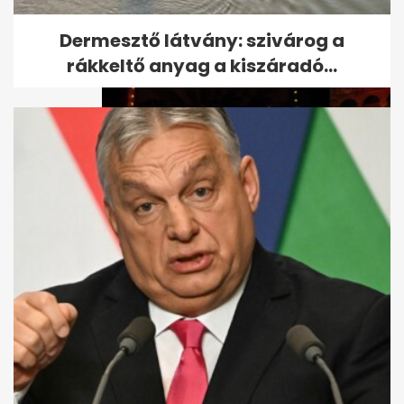
Elhunyt Kárászy Szilvia
Dermesztő látvány: szivárog a
rákkeltő anyag a kiszáradó...
Gyászol az Operettszínház: a
jótékonysági koncertet sem
élte...