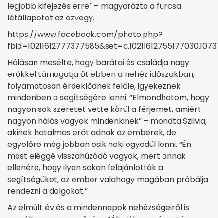
legjobb kifejezés erre” – magyarázta a furcsa
létállapotot az özvegy.
https://www.facebook.com/photo.php?
fbid=10211612777377585&set=a.10211612755177030.107
Hálásan mesélte, hogy barátai és családja nagy
erőkkel támogatja őt ebben a nehéz időszakban,
folyamatosan érdeklődnek felőle, igyekeznek
mindenben a segítségére lenni. “Elmondhatom, hogy
nagyon sok szeretet vette körül a férjemet, amiért
nagyon hálás vagyok mindenkinek” – mondta Szilvia,
akinek hatalmas erőt adnak az emberek, de
egyelőre még jobban esik neki egyedül lenni. “Én
most eléggé visszahúzódó vagyok, mert annak
ellenére, hogy ilyen sokan felajánlották a
segítségüket, az ember valahogy magában próbálja
rendezni a dolgokat.”
Az elmúlt év és a mindennapok nehézségeiről is