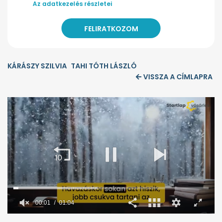
Az adatkezelés részletei
KÁRÁSZY SZILVIA
TAHI TÓTH LÁSZLÓ
VISSZA A CÍMLAPRA
00:02
01:04
0