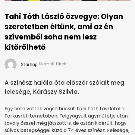
Tahi Tóth László özvegye: Olyan
szeretetben éltünk, ami az én
szívemből soha nem lesz
kitörölhető
Kiemelt Hírek
Startlap
A színész halála óta először szólalt meg
felesége, Kárászy Szilvia.
Egy hete vettek végső búcsút Tahi Tóth Lászlótól a
Farkasréti temetőben. Felgyógyult agyműtétje után,
tavaly ősszel még játszott is, de aztán kiderült, hogy
súlyos betegséggel küzd a 74 éves színész. Felesége,