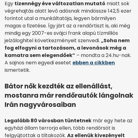
Egy
tizennégy éve változatlan mutató
miatt sok
végrehajtás alatt levő adósnak mindössze 142,5 ezer
forintot utal a munkáltatója, legyen bármilyen
magas a fizetése. Így járt az a rendőrtiszt is, aki még
mindig egy 2007-es svájci frank alapú tízmilliós
jelzáloghitel következményeit szenvedi.
„Soha nem
fog elfogyni a tartozásom, a levonások még a
kamatra sem elegendőek”
– mondta a 24.hu-nak.
A sajnos nem egyedi esetet
ebben a cikkben
ismertetik.
Bátor nők kezdték az ellenállást,
mostanra már rendőrautók lángolnak
Irán nagyvárosaiban
Legalább 80 városban tüntetnek
már egy hete az
egyházi állam terrorja ellen, több rendőrsöt is
felgyújtottak a tiltakozók.
Az ellenük kivezényelt