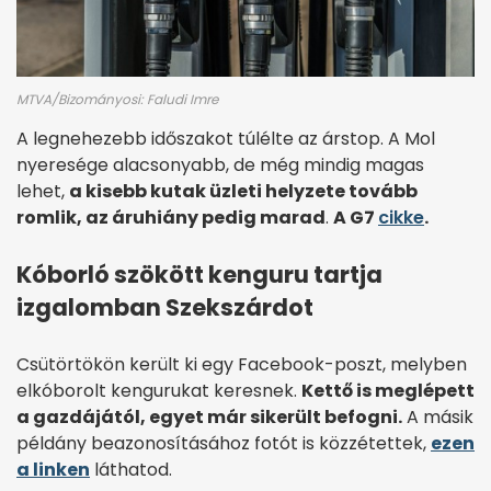
MTVA/Bizományosi: Faludi Imre
A legnehezebb időszakot túlélte az árstop. A Mol
nyeresége alacsonyabb, de még mindig magas
lehet,
a kisebb kutak üzleti helyzete tovább
romlik, az áruhiány pedig marad
.
A G7
cikke
.
Kóborló szökött kenguru tartja
izgalomban Szekszárdot
Csütörtökön került ki egy Facebook-poszt, melyben
elkóborolt kengurukat keresnek.
Kettő is meglépett
a gazdájától, egyet már sikerült befogni.
A másik
példány beazonosításához fotót is közzétettek,
ezen
a linken
láthatod.