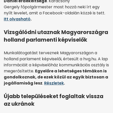
Dániel érdekeltsége
. Karácsony
Gergely főpolgármester most hozzá neki írt egy
nyílt levelet, amit a Facebook-oldalán közzé is tett.
Itt olvasható
.
Vizsgálódni utaznak Magyarországra
holland parlamenti képviselők
Munkalátogatást terveznek Magyarországon a
holland parlament képviselői, értesült a hvg.hu. A lap
információit a képviselőház kommunikációs osztály is
megerősítette.
Egyelőre a lehetséges témákon is
gondolkoznak, de ezek közül az egyik biztosan a
jogállamiság lesz
.
Részletek
.
Újabb településeket foglaltak vissza
az ukránok