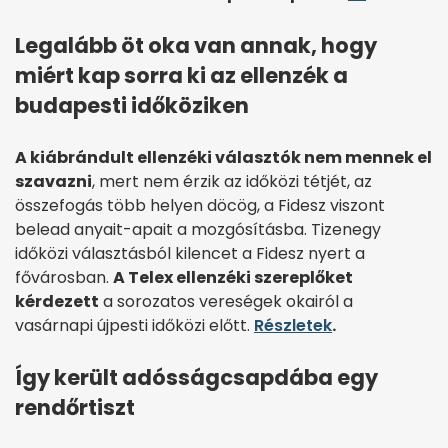
Legalább öt oka van annak, hogy
miért kap sorra ki az ellenzék a
budapesti időköziken
A kiábrándult ellenzéki választók nem mennek el
szavazni
, mert nem érzik az időközi tétjét, az
összefogás több helyen döcög, a Fidesz viszont
belead anyait-apait a mozgósításba. Tizenegy
időközi választásból kilencet a Fidesz nyert a
fővárosban.
A Telex ellenzéki szereplőket
kérdezett
a sorozatos vereségek okairól a
vasárnapi újpesti időközi előtt.
Részletek
.
Így került adósságcsapdába egy
rendőrtiszt