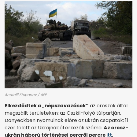
Anatolii Stepanov / AFP
Elkezdődtek a „népszavazások”
az oroszok által
megszállt területeken; az Oszkil-folyó túlpartján,
Donyeckben nyomulnak előre az ukrán csapatok; 11
ezer fölött az Ukrajnából érkezők száma.
Az orosz-
ukrán háború történései percről percre
itt
.