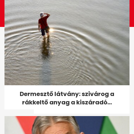
Választás 2026: megjöttek a
Dermesztő látvány: szivárog a
18.30 órás adatok - megdőlt
rákkeltő anyag a kiszáradó...
a...