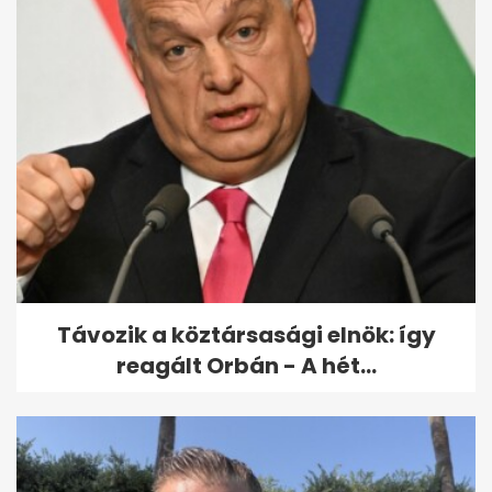
Ritka villámrajt a magyar
autópiacon (x)
Távozik a köztársasági elnök: így
reagált Orbán - A hét...