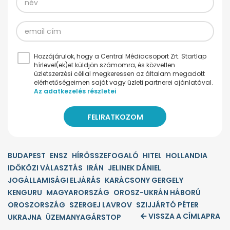
Hozzájárulok, hogy a Central Médiacsoport Zrt. Startlap
hírlevel(ek)et küldjön számomra, és közvetlen
üzletszerzési céllal megkeressen az általam megadott
elérhetőségeimen saját vagy üzleti partnerei ajánlatával.
Az adatkezelés részletei
BUDAPEST
ENSZ
HÍRÖSSZEFOGALÓ
HITEL
HOLLANDIA
IDŐKÖZI VÁLASZTÁS
IRÁN
JELINEK DÁNIEL
JOGÁLLAMISÁGI ELJÁRÁS
KARÁCSONY GERGELY
KENGURU
MAGYARORSZÁG
OROSZ-UKRÁN HÁBORÚ
OROSZORSZÁG
SZERGEJ LAVROV
SZIJJÁRTÓ PÉTER
VISSZA A CÍMLAPRA
UKRAJNA
ÜZEMANYAGÁRSTOP