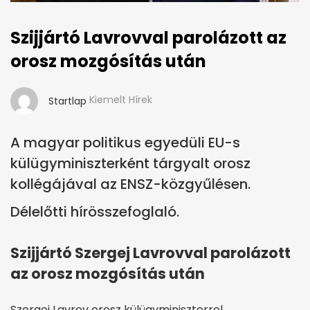
Szijjártó Lavrovval parolázott az
orosz mozgósítás után
Kiemelt Hírek
Startlap
A magyar politikus egyedüli EU-s
külügyminiszterként tárgyalt orosz
kollégájával az ENSZ-közgyűlésen.
Délelőtti hírösszefoglaló.
Szijjártó Szergej Lavrovval parolázott
az orosz mozgósítás után
Szergej Lavrov orosz külügyminiszterrel