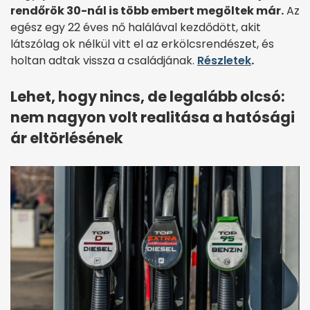
rendőrök 30-nál is több embert megöltek már.
Az
egész egy 22 éves nő halálával kezdődött, akit
látszólag ok nélkül vitt el az erkölcsrendészet, és
holtan adtak vissza a családjának.
Részletek
.
Lehet, hogy nincs, de legalább olcsó:
nem nagyon volt realitása a hatósági
ár eltörlésének