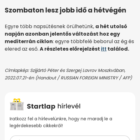
Szombaton lesz jobb idő a hétvégén
Egyre több napsütésnek örülhetünk,
a hét utolsó
napján azonban jelentős változást hoz egy
mediterrán ciklon
: egyre többfelé beborul az ég és
elered az eső.
A részletes előrejelzést
itt
találod.
Címlapkép: Szijjártó Péter és Szergej Lavrov Moszkvában,
2022.07.21-én (Handout / RUSSIAN FOREIGN MINISTRY / AFP)
Iratkozz fel a hírlevelünkre, hogy ne maradj le a
legérdekesebb cikkekről!