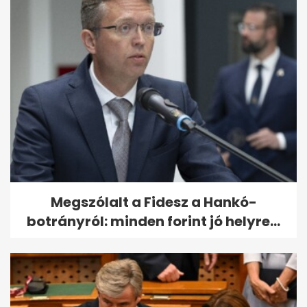
Megszólalt a Fidesz a Hankó-
botrányról: minden forint jó helyre...