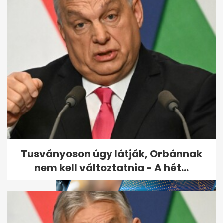
Iráni rakétacsapás érte Dubaj
legdrágább negyedét, a The...
Tusványoson úgy látják, Orbánnak
nem kell változtatnia - A hét...