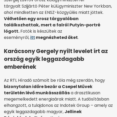
tárgyalt Szijjártó Péter külügyminiszter New Yorkban,
ahol mindketten az ENSZ-közgyűlés miatt jöttek.
Vélhetően egy orosz tárgyalóban
találkozhattak, mert a falról Putyin-portré
lógott.
Fotók is készültek az
eseményről,
itt
megnézheted őket
.
Karácsony Gergely nyílt levelet írt az
ország egyik leggazdagabb
emberének
Az RTL Híradó számolt be róla még szerdán, hogy
bizonytalan időre bezár a Csepel Művek
területén lévő munkásszállás
a drasztikusan
megemelkedett energiaárak miatt. A tudósításban
elhangzott, a tulajdonos az Indotek Group – amely az
egyik leggazdagabb magyar,
Jellinek