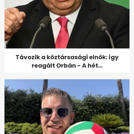
Távozik a köztársasági elnök: így
reagált Orbán - A hét...