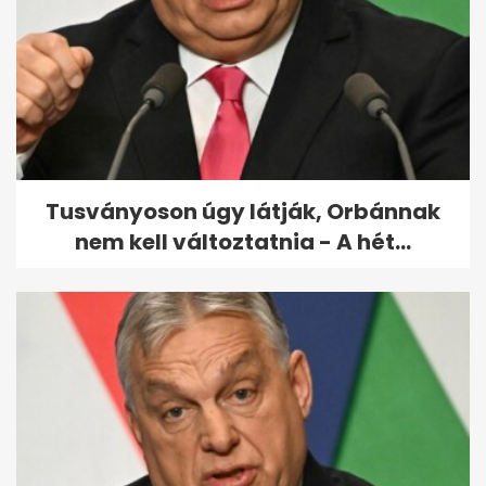
Megható, mit kért feleségétől
halála előtt a világ egyik...
Tusványoson úgy látják, Orbánnak
nem kell változtatnia - A hét...