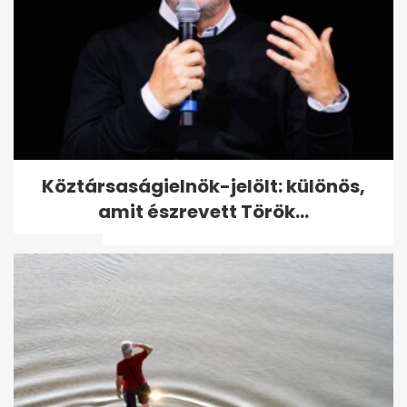
Ezért ajándékozzák el a
Köztársaságielnök-jelölt: különös,
nagyszülők a holmijaikat: nem
amit észrevett Török...
a...