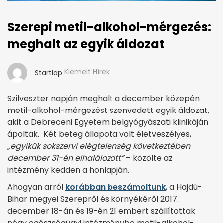
Szerepi metil-alkohol-mérgezés:
meghalt az egyik áldozat
Kiemelt Hírek
Startlap
Szilveszter napján meghalt a december közepén
metil-alkohol-mérgezést szenvedett egyik áldozat,
akit a Debreceni Egyetem belgyógyászati klinikáján
ápoltak. Két beteg állapota volt életveszélyes,
„egyikük sokszervi elégtelenség következtében
december 31-én elhalálozott”
– közölte az
intézmény kedden a honlapján.
Ahogyan arról
korábban beszámoltunk
, a Hajdú-
Bihar megyei Szerepről és környékéről 2017.
december 18-án és 19-én 21 embert szállítottak
négy egészségügyi intézménybe metil-alkohol-