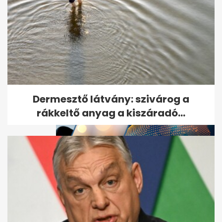
Kiderült, miben halt meg a
Strabag 44 éves
vezérigazgatója - A...
Dermesztő látvány: szivárog a
rákkeltő anyag a kiszáradó...