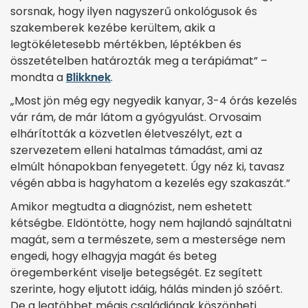
sorsnak, hogy ilyen nagyszerű onkológusok és
szakemberek kezébe kerültem, akik a
legtökéletesebb mértékben, léptékben és
összetételben határozták meg a terápiámat” –
mondta a
Blikknek
.
„Most jön még egy negyedik kanyar, 3-4 órás kezelés
vár rám, de már látom a gyógyulást. Orvosaim
elhárították a közvetlen életveszélyt, ezt a
szervezetem elleni hatalmas támadást, ami az
elmúlt hónapokban fenyegetett. Úgy néz ki, tavasz
végén abba is hagyhatom a kezelés egy szakaszát.”
Amikor megtudta a diagnózist, nem eshetett
kétségbe. Eldöntötte, hogy nem hajlandó sajnáltatni
magát, sem a természete, sem a mestersége nem
engedi, hogy elhagyja magát és beteg
öregemberként viselje betegségét. Ez segített
szerinte, hogy eljutott idáig, hálás minden jó szóért.
De a legtöbbet mégis családjának köszönheti.