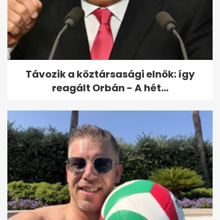
Katalin hercegné diagnózisa
óta:...
Távozik a köztársasági elnök: így
reagált Orbán - A hét...