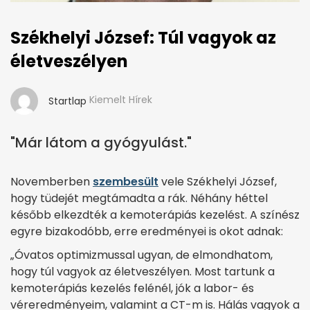
Székhelyi József: Túl vagyok az
életveszélyen
Kiemelt Hírek
Startlap
"Már látom a gyógyulást."
Novemberben
szembesült
vele Székhelyi József,
hogy tüdejét megtámadta a rák. Néhány héttel
később elkezdték a kemoterápiás kezelést. A színész
egyre bizakodóbb, erre eredményei is okot adnak:
„Óvatos optimizmussal ugyan, de elmondhatom,
hogy túl vagyok az életveszélyen. Most tartunk a
kemoterápiás kezelés felénél, jók a labor- és
véreredményeim, valamint a CT-m is. Hálás vagyok a