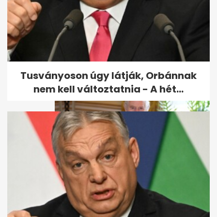
A rák ritka válfajával küzd
Tompos Kátya
Tusványoson úgy látják, Orbánnak
nem kell változtatnia - A hét...
Károly király első beszéde