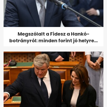
Megszólalt a Fidesz a Hankó-
botrányról: minden forint jó helyre...