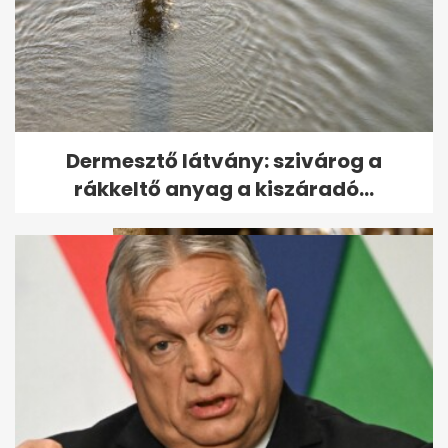
Összegyűlt a pénz Tompos
Dermesztő látvány: szivárog a
Kátya gyógykezelésére
rákkeltő anyag a kiszáradó...