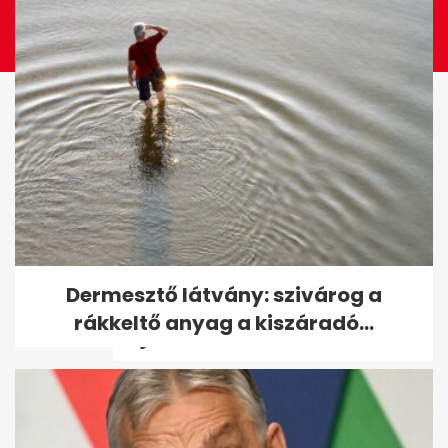
98 éves Benedek Gábor, a
Dermesztő látvány: szivárog a
legidősebb magyar olimpiai
rákkeltő anyag a kiszáradó...
bajnok - volt,...