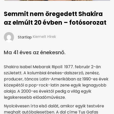
Semmit nem öregedett Shakira
az elmúlt 20 évben – fotósorozat
Kiemelt Hírek
Startlap
Ma 41 éves az énekesnő.
Shakira Isabel Mebarak Ripoll 1977. február 2-án
született. A kolumbiai énekes-dalszerző, zenész,
producer, táncos Latin-Amerikában az 1990-es évek
közepétől a pop-rock-latin zene egyik legnagyobb
alakja. A 2000-es évektől pedig a világ egyik
legsikeresebb előadóművésze.
Nyolcévesen írta első dalát, amikor egyik testvére
meghalt autóbalesetben. A dal címe Tus Gafas