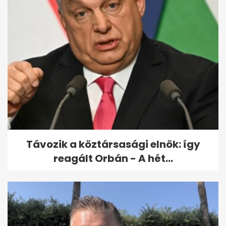
Orbán Viktorért tartanak
szentmisét a születésnapján
Budapesten
Távozik a köztársasági elnök: így
reagált Orbán - A hét...