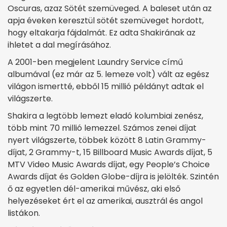
Oscuras, azaz Sötét szemüveged. A baleset után az
apja éveken keresztül sötét szemüveget hordott,
hogy eltakarja fájdalmát. Ez adta Shakirának az
ihletet a dal megírásához.
A 2001-ben megjelent Laundry Service című
albumával (ez már az 5. lemeze volt) vált az egész
világon ismertté, ebből 15 millió példányt adtak el
világszerte.
Shakira a legtöbb lemezt eladó kolumbiai zenész,
több mint 70 millió lemezzel. Számos zenei díjat
nyert világszerte, többek között 8 Latin Grammy-
díjat, 2 Grammy-t, 15 Billboard Music Awards díjat, 5
MTV Video Music Awards díjat, egy People’s Choice
Awards díjat és Golden Globe-díjra is jelölték. Szintén
ő az egyetlen dél-amerikai művész, aki első
helyezéseket ért el az amerikai, ausztrál és angol
listákon.