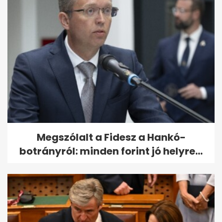
Megszólalt a Fidesz a Hankó-
botrányról: minden forint jó helyre...