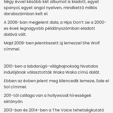
Négy évvel később két albumot is kiadott, egyet
spanyol, egyet angol nyelven, mindkettő milliós
darabszámban kelt el.
A 2006-ban megjelent dala, a Hips Don’t Lie a 2000-
es évek legnagyobb példányszámban eladott
dalává vált.
Majd 2009-ben jelentkezett új lemezzel She Wolf
címmel.
2010-ben a labdarúgó-világbajnokság hivatalos
indulójának választották Waka Waka című dalát.
Ebben az évben jelent meg kilencedik lemeze, Sale el
Sol címmel.
2011-től csillaga van a hollywoodi hírességek
sétányán.
2013-ban és 2014-ben a The Voice tehetségkutató