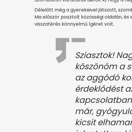
Délelőtt még a gyerekeivel játszott, szo
Ma először posztolt közösségi oldalán, és 
visszatérés könnyelmű ígéret volt.
Sziasztok! Na
köszönöm a so
az aggódó ko
érdeklődést 
kapcsolatban
már, gyógyulo
kicsit elhama