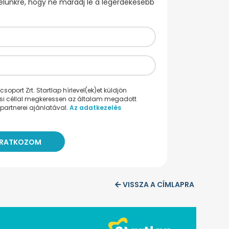
evelünkre, hogy ne maradj le a legérdekesebb
oport Zrt. Startlap hírlevel(ek)et küldjön
ési céllal megkeressen az általam megadott
partnerei ajánlatával.
Az adatkezelés
VISSZA A CÍMLAPRA