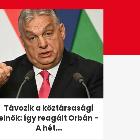
Távozik a köztársasági
elnök: így reagált Orbán -
A hét...