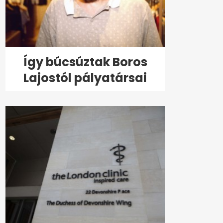
Így búcsúztak Boros
Lajostól pályatársai