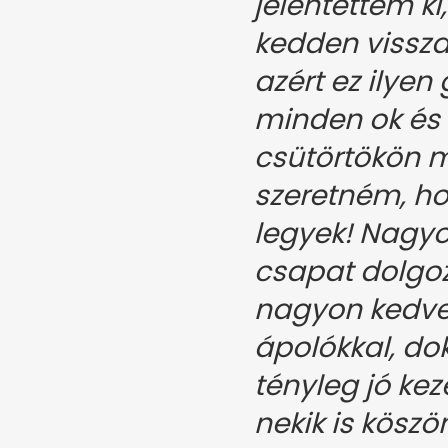
jelentettem k
kedden vissz
azért ez ilyen
minden ok és 
csütörtökön 
szeretném, h
legyek! Nagyo
csapat dolgoz
nagyon kedves
ápolókkal, do
tényleg jó ke
nekik is kösz