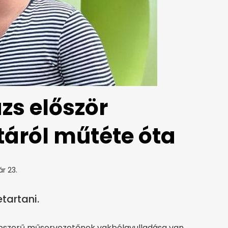
zs először
táról műtéte óta
ár 23.
tartani.
épszerű műsorvezetőnek vakbélgyulladása van.