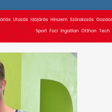
árlás
Utazás
Időjárás
Hírszem
Szórakozás
Gazda
Sport
Foci
Ingatlan
Otthon
Tech