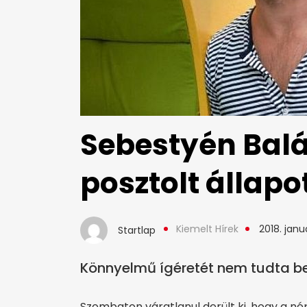
Sebestyén Balá
posztolt állapo
Kiemelt Hírek
2018. janu
Startlap
Könnyelmű ígéretét nem tudta be
Szombaton váratlanul derült ki, hogy a n