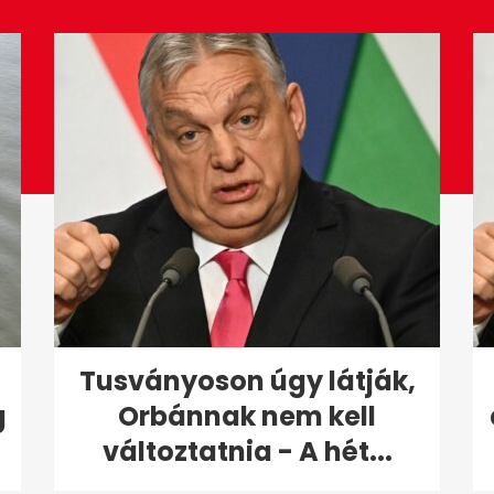
Tusványoson úgy látják,
g
Orbánnak nem kell
változtatnia - A hét...