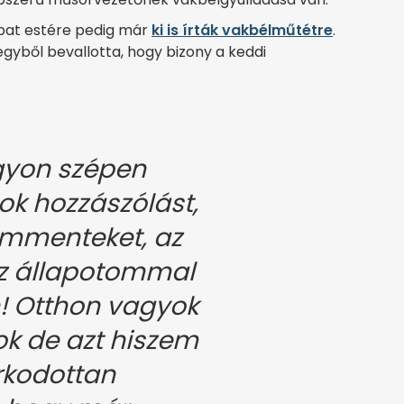
mbat estére pedig már
ki is írták vakbélműtétre
.
egyből bevallotta, hogy bizony a keddi
gyon szépen
k hozzászólást,
mmenteket, az
az állapotommal
! Otthon vagyok
k de azt hiszem
rkodottan