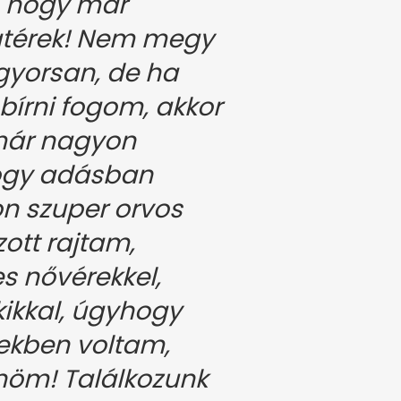
i, hogy már
atérek! Nem megy
 gyorsan, de ha
bírni fogom, akkor
már nagyon
ogy adásban
n szuper orvos
ott rajtam,
 nővérekkel,
kikkal, úgyhogy
zekben voltam,
önöm! Találkozunk