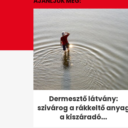
AJÁNLJUK MÉG:
second
Volume
0%
Dermesztő látvány:
szivárog a rákkeltő anya
a kiszáradó...