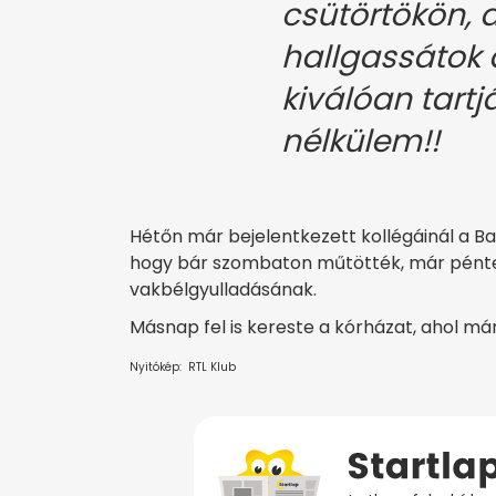
csütörtökön, 
hallgassátok a
kiválóan tartj
nélkülem!!
Hétőn már bejelentkezett kollégáinál a Bal
hogy bár szombaton műtötték, már péntek 
vakbélgyulladásának.
Másnap fel is kereste a kórházat, ahol már 
Nyitókép: RTL Klub