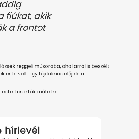
addig
 fiúkat, akik
ák a frontot
ázsék reggeli műsorába, ahol arról is beszélt,
este volt egy fájdalmas előjele a
este ki is írták műtétre.