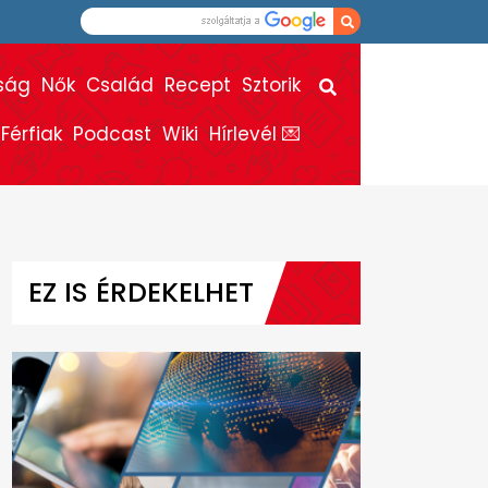
ság
Nők
Család
Recept
Sztorik
Férfiak
Podcast
Wiki
Hírlevél 💌
EZ IS ÉRDEKELHET