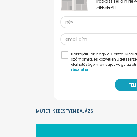
Iratkozz fel a hírl
cikkekről!
Hozzájárulok, hogy a Central Médiacs
számomra, és közvetlen üzletszerz
elérhetőségeimen saját vagy üzleti 
részletei
MŰTÉT
SEBESTYÉN BALÁZS