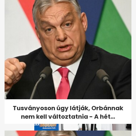
Kiderült, hogyan végzett
gyilkosa a Budapesten eltűnt
amerikai...
Tusványoson úgy látják, Orbánnak
nem kell változtatnia - A hét...