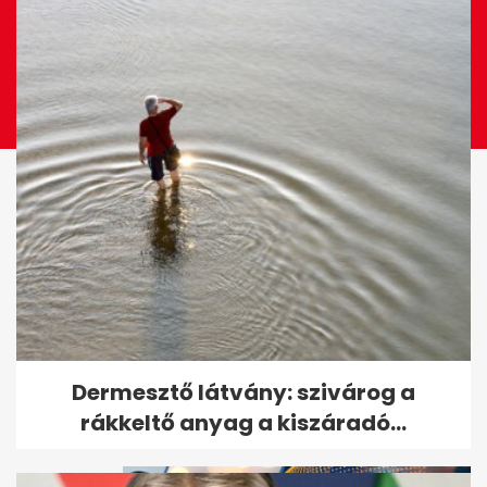
Megszökött a több száz állatot
Dermesztő látvány: szivárog a
brutálisan megkínzó nő
rákkeltő anyag a kiszáradó...