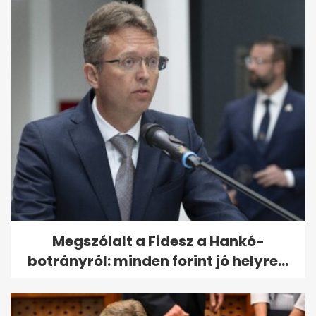
Megszólalt a Fidesz a Hankó-
botrányról: minden forint jó helyre...