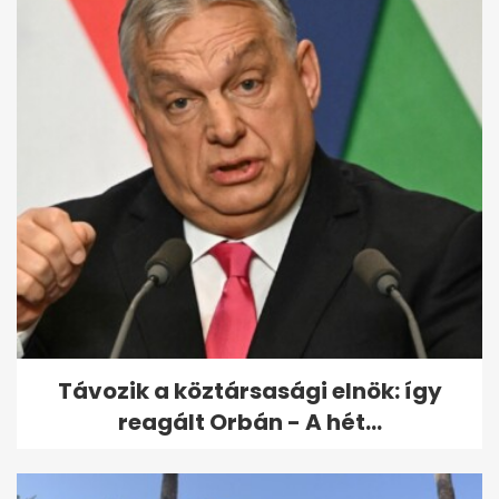
Egy hétig országos rendőrségi
ellenőrzést tartanak a
közutakon
Távozik a köztársasági elnök: így
reagált Orbán - A hét...