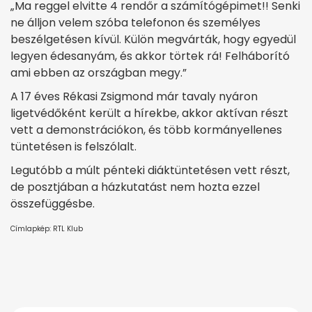
„Ma reggel elvitte 4 rendőr a számítógépimet!! Senki
ne álljon velem szóba telefonon és személyes
beszélgetésen kívül. Külön megvárták, hogy egyedül
legyen édesanyám, és akkor törtek rá! Felháborító
ami ebben az országban megy.”
A 17 éves Rékasi Zsigmond már tavaly nyáron
ligetvédőként került a hírekbe, akkor aktívan részt
vett a demonstrációkon, és több kormányellenes
tüntetésen is felszólalt.
Legutóbb a múlt pénteki diáktüntetésen vett részt,
de posztjában a házkutatást nem hozta ezzel
összefüggésbe.
Címlapkép: RTL Klub