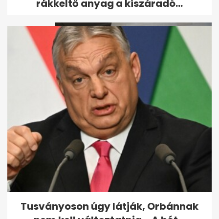
rákkeltő anyag a kiszáradó...
Itt az első hivatalos fotó
Katalinról a műtét óta
Tusványoson úgy látják, Orbánnak