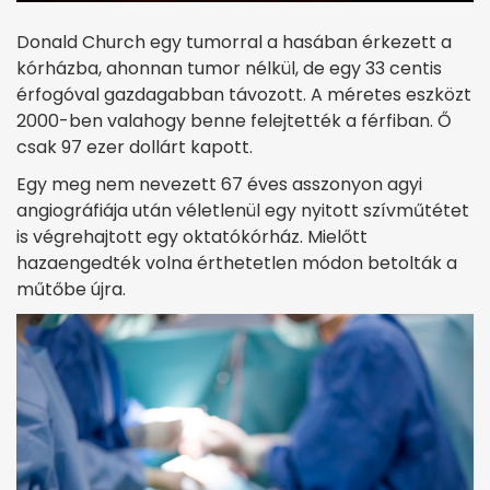
Donald Church egy tumorral a hasában érkezett a
kórházba, ahonnan tumor nélkül, de egy 33 centis
érfogóval gazdagabban távozott. A méretes eszközt
2000-ben valahogy benne felejtették a férfiban. Ő
csak 97 ezer dollárt kapott.
Egy meg nem nevezett 67 éves asszonyon agyi
angiográfiája után véletlenül egy nyitott szívműtétet
is végrehajtott egy oktatókórház. Mielőtt
hazaengedték volna érthetetlen módon betolták a
műtőbe újra.