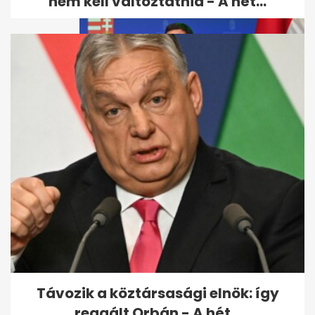
nem kell változtatnia - A hét...
Gulyás Gergelyt megműtötték
Távozik a köztársasági elnök: így
reagált Orbán - A hét...