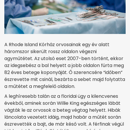
A Rhode Island Kórház orvosainak egy év alatt
háromszor sikerült rossz oldalon végezni
agyműtétet. Az utolsó eset 2007-ben történt, ekkor
az idegsebész a bal helyett a jobb oldalon fúrta meg
82 éves betege koponyáját. Ő szerencsére “időben”
észrevette mit csinál, bezárta a sebet majd folytatta
a műtétet a megfelelő oldalon.
A leghíresebb talán az a floridai ügy a kilencvenes
évekből, aminek során Willie King egészséges lábát
vágták le az orvosok a beteg végtag helyett. Hibák
láncolata vezetett idáig, majd habár a műtét során
észrevették a bajt, de már késő volt. A férfinak végül