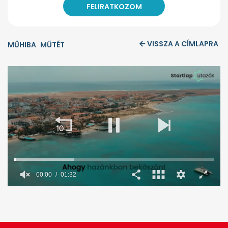
VISSZA A CÍMLAPRA
MŰHIBA
MŰTÉT
0
seconds
of
1
minute,