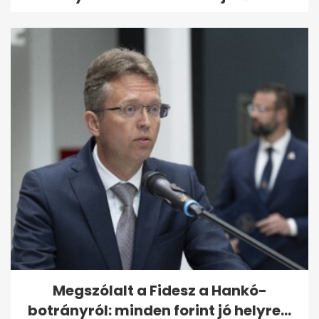
Megszólalt a Fidesz a Hankó-
botrányról: minden forint jó helyre...