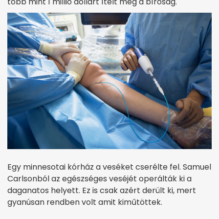
több mint 1 millió dollárt ítélt meg a bíróság.
Egy minnesotai kórház a veséket cserélte fel. Samuel
Carlsonból az egészséges veséjét operálták ki a
daganatos helyett. Ez is csak azért derült ki, mert
gyanúsan rendben volt amit kiműtöttek.