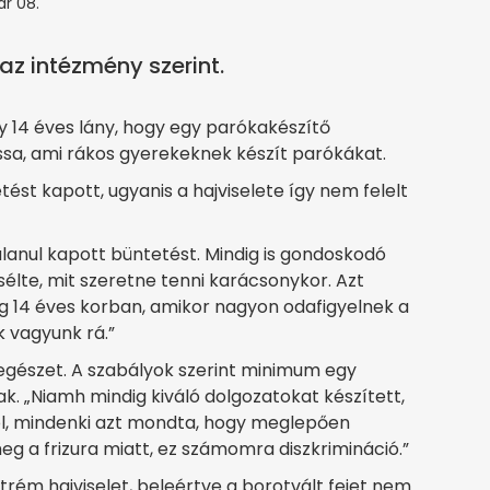
ár 08.
az intézmény szerint.
y 14 éves lány, hogy egy parókakészítő
a, ami rákos gyerekeknek készít parókákat.
ést kapott, ugyanis a hajviselete így nem felelt
alanul kapott büntetést. Mindig is gondoskodó
élte, mit szeretne tenni karácsonykor. Azt
eg 14 éves korban, amikor nagyon odafigyelnek a
k vagyunk rá.”
z egészet. A szabályok szerint minimum egy
k. „Niamh mindig kiváló dolgozatokat készített,
tól, mindenki azt mondta, hogy meglepően
eg a frizura miatt, ez számomra diszkrimináció.”
xtrém hajviselet, beleértve a borotvált fejet nem