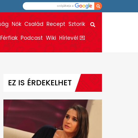
ság
Nők
Család
Recept
Sztorik
Férfiak
Podcast
Wiki
Hírlevél 💌
EZ IS ÉRDEKELHET