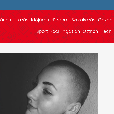
árlás
Utazás
Időjárás
Hírszem
Szórakozás
Gazda
Sport
Foci
Ingatlan
Otthon
Tech