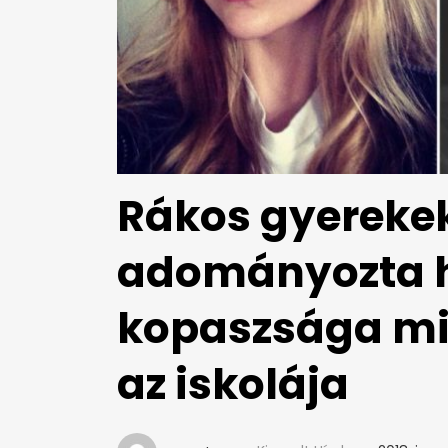
Rákos gyereke
adományozta h
kopaszsága mi
az iskolája