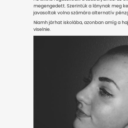
megengedett. Szerintük a lánynak meg kelle
javasoltak volna számára alternatív pénz
Niamh járhat iskolába, azonban amíg a haja 
viselnie.