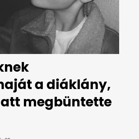
knek
aját a diáklány,
att megbüntette