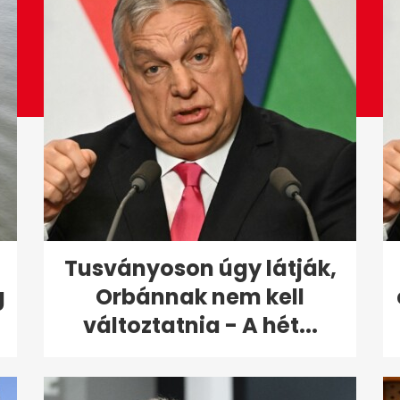
Tusványoson úgy látják,
g
Orbánnak nem kell
változtatnia - A hét...