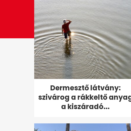
Dermesztő látvány:
szivárog a rákkeltő anya
a kiszáradó...