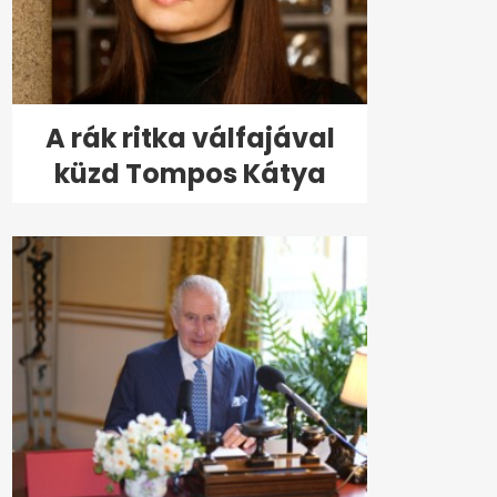
A rák ritka válfajával
küzd Tompos Kátya