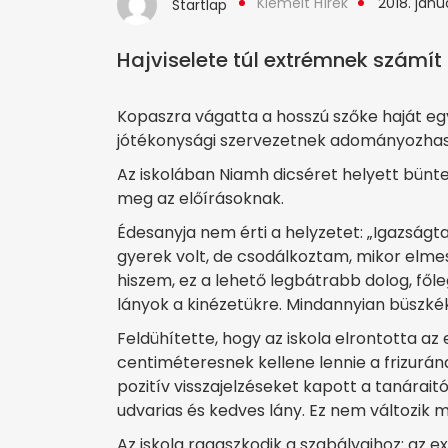
Kiemelt Hírek
2018. janu
Startlap
Hajviselete túl extrémnek számít 
Kopaszra vágatta a hosszú szőke haját eg
jótékonysági szervezetnek adományozhass
Az iskolában Niamh dicséret helyett büntet
meg az előírásoknak.
Édesanyja nem érti a helyzetet: „Igazságt
gyerek volt, de csodálkoztam, mikor elmes
hiszem, ez a lehető legbátrabb dolog, fől
lányok a kinézetükre. Mindannyian büszké
Feldühítette, hogy az iskola elrontotta a
centiméteresnek kellene lennie a frizurána
pozitív visszajelzéseket kapott a tanárai
udvarias és kedves lány. Ez nem változik m
Az iskola ragaszkodik a szabályaihoz: az e