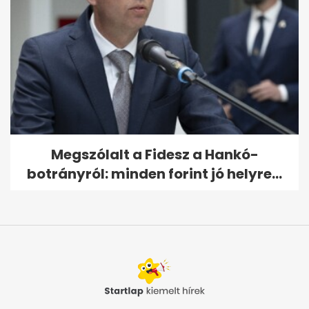
Megszólalt a Fidesz a Hankó-
botrányról: minden forint jó helyre...