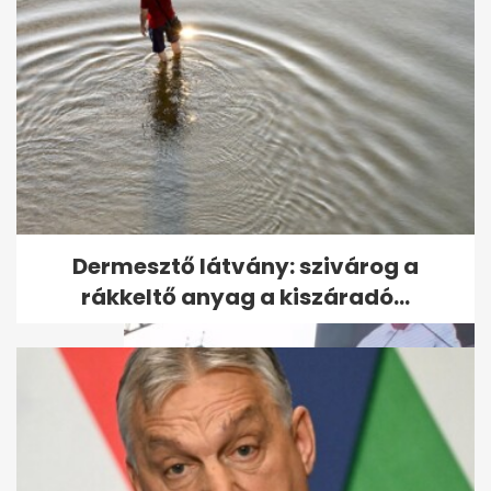
Orbán a gazdákkal
kampányol: "Én volnék
Magyarország első...
Dermesztő látvány: szivárog a
rákkeltő anyag a kiszáradó...