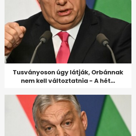
Videóval köszönte meg
Magyar Péter a szombati
tüntetést
Tusványoson úgy látják, Orbánnak
nem kell változtatnia - A hét...