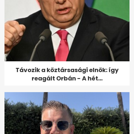
Távozik a köztársasági elnök: így
reagált Orbán - A hét...