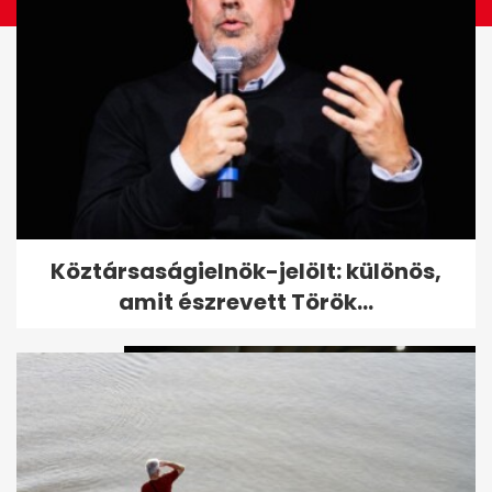
"Szereted a délutáni alvást?" -
Köztársaságielnök-jelölt: különös,
Orbán gyerekek kérdéseire...
amit észrevett Török...