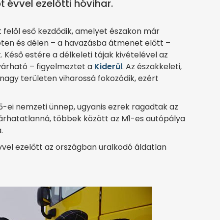
évvel ezelőtti hóvihar.
t felől eső kezdődik, amelyet északon már
eleten és délen – a havazásba átmenet előtt –
 Késő estére a délkeleti tájak kivételével az
várható – figyelmeztet a
Kiderül
. Az északkeleti,
nagy területen viharossá fokozódik, ezért
5-ei nemzeti ünnep, ugyanis ezrek ragadtak az
járhatatlanná, többek között az M1-es autópálya
.
 évvel ezelőtt az országban uralkodó áldatlan