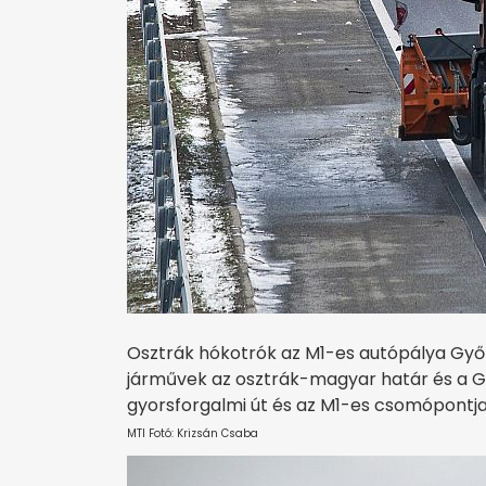
Osztrák hókotrók az M1-es autópálya Győrt
járművek az osztrák-magyar határ és a G
gyorsforgalmi út és az M1-es csomópontja k
MTI Fotó: Krizsán Csaba