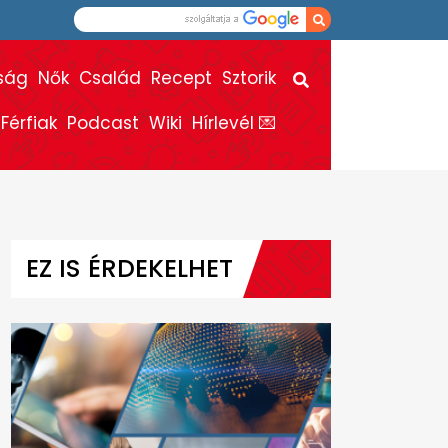
ság
Nők
Család
Recept
Sztorik
Férfiak
Podcast
Wiki
Hírlevél 💌
EZ IS ÉRDEKELHET