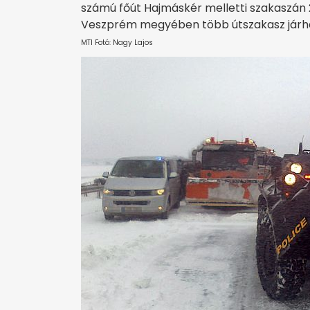
számú főút Hajmáskér melletti szakaszán 20
Veszprém megyében több útszakasz járhat
MTI Fotó: Nagy Lajos