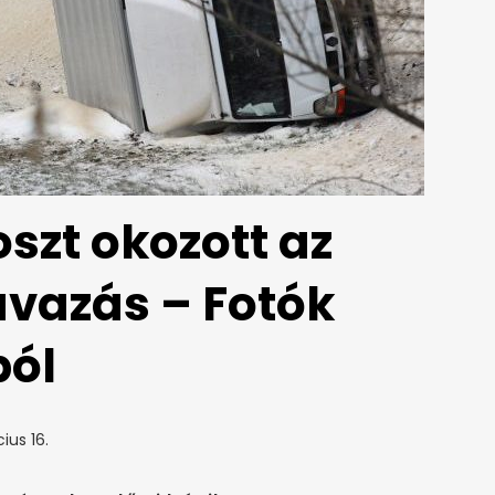
oszt okozott az
vazás – Fotók
ból
ius 16.