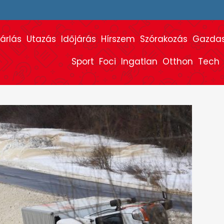
árlás
Utazás
Időjárás
Hírszem
Szórakozás
Gazda
Sport
Foci
Ingatlan
Otthon
Tech