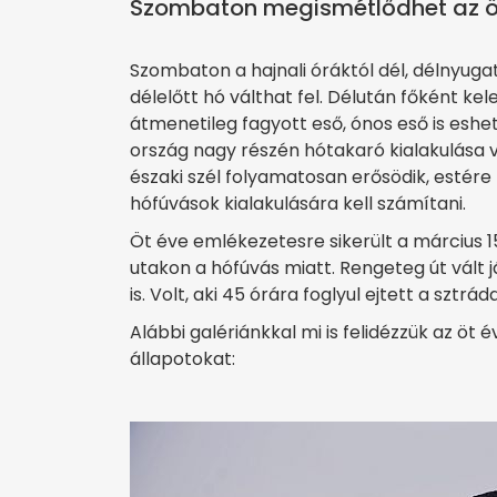
Szombaton megismétlődhet az öt 
Szombaton a hajnali óráktól dél, délnyuga
délelőtt hó válthat fel. Délután főként k
átmenetileg fagyott eső, ónos eső is eshet.
ország nagy részén hótakaró kialakulása 
északi szél folyamatosan erősödik, estére 
hófúvások kialakulására kell számítani.
Öt éve emlékezetesre sikerült a március 1
utakon a hófúvás miatt. Rengeteg út vált 
is. Volt, aki 45 órára foglyul ejtett a sztráda
Alábbi galériánkkal mi is felidézzük az öt
állapotokat: