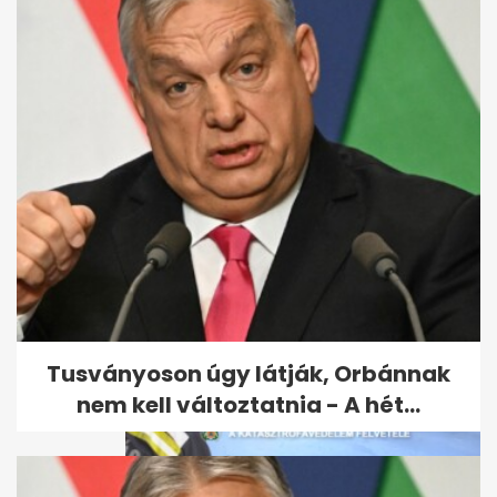
Így vásárol és spórol a
magyar: kiderült, mire
költöttünk...
Tusványoson úgy látják, Orbánnak
nem kell változtatnia - A hét...