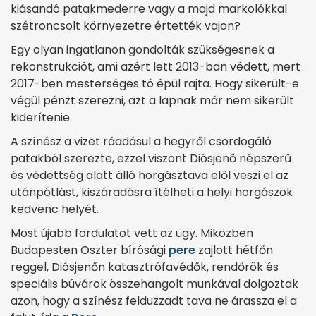
kiásandó patakmederre vagy a majd markolókkal
szétroncsolt környezetre értették vajon?
Egy olyan ingatlanon gondolták szükségesnek a
rekonstrukciót, ami azért lett 2013-ban védett, mert
2017-ben mesterséges tó épül rajta. Hogy sikerült-e
végül pénzt szerezni, azt a lapnak már nem sikerült
kiderítenie.
A színész a vizet ráadásul a hegyről csordogáló
patakból szerezte, ezzel viszont Diósjenő népszerű
és védettség alatt álló horgásztava elől veszi el az
utánpótlást, kiszáradásra ítélheti a helyi horgászok
kedvenc helyét.
Most újabb fordulatot vett az ügy. Miközben
Budapesten Oszter bírósági
pere
zajlott hétfőn
reggel, Diósjenőn katasztrófavédők, rendőrök és
speciális búvárok összehangolt munkával dolgoztak
azon, hogy a színész felduzzadt tava ne árassza el a