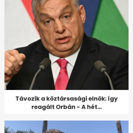
Ennyire riadt labradort még
nem láttunk - mozdulni sem
mert a...
Távozik a köztársasági elnök: így
reagált Orbán - A hét...