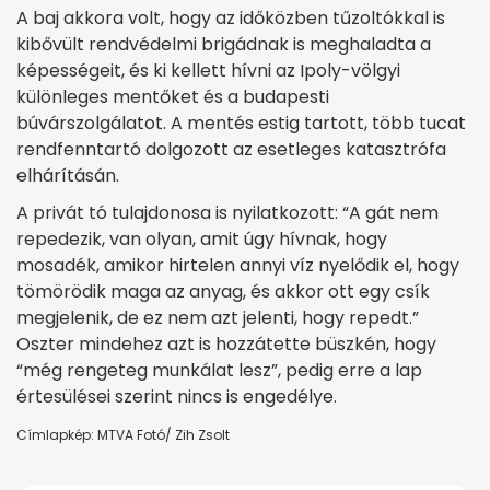
A baj akkora volt, hogy az időközben tűzoltókkal is
kibővült rendvédelmi brigádnak is meghaladta a
képességeit, és ki kellett hívni az Ipoly-völgyi
különleges mentőket és a budapesti
búvárszolgálatot. A mentés estig tartott, több tucat
rendfenntartó dolgozott az esetleges katasztrófa
elhárításán.
A privát tó tulajdonosa is nyilatkozott: “A gát nem
repedezik, van olyan, amit úgy hívnak, hogy
mosadék, amikor hirtelen annyi víz nyelődik el, hogy
tömörödik maga az anyag, és akkor ott egy csík
megjelenik, de ez nem azt jelenti, hogy repedt.”
Oszter mindehez azt is hozzátette büszkén, hogy
“még rengeteg munkálat lesz”, pedig erre a lap
értesülései szerint nincs is engedélye.
Címlapkép: MTVA Fotó/ Zih Zsolt