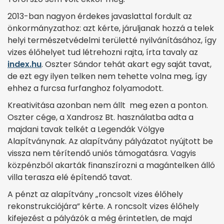
2013-ban nagyon érdekes javaslattal fordult az
önkormányzathoz: azt kérte, járuljanak hozzá a telek
helyi természetvédelmi területté nyilvánításához, így
vizes élőhelyet tud létrehozni rajta, írta tavaly az
index.hu
. Oszter Sándor tehát akart egy saját tavat,
de ezt egy ilyen telken nem tehette volna meg, így
ehhez a furcsa furfanghoz folyamodott.
Kreativitása azonban nem állt meg ezen a ponton.
Oszter cége, a Xandrosz Bt. használatba adta a
majdani tavak telkét a Legendák Völgye
Alapítványnak. Az alapítvány pályázatot nyújtott be
vissza nem térítendő uniós támogatásra. Vagyis
közpénzből akarták finanszírozni a magántelken álló
villa terasza elé építendő tavat.
A pénzt az alapítvány „roncsolt vizes élőhely
rekonstrukciójára” kérte. A roncsolt vizes élőhely
kifejezést a pályázók a még érintetlen, de majd