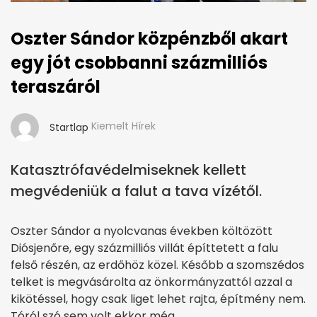
Oszter Sándor közpénzből akart
egy jót csobbanni százmilliós
teraszáról
Kiemelt Hírek
Startlap
Katasztrófavédelmiseknek kellett
megvédeniük a falut a tava vízétől.
Oszter Sándor a nyolcvanas években költözött
Diósjenőre, egy százmilliós villát építtetett a falu
felső részén, az erdőhöz közel. Később a szomszédos
telket is megvásárolta az önkormányzattól azzal a
kikötéssel, hogy csak liget lehet rajta, építmény nem.
Tóról szó sem volt ekkor még.