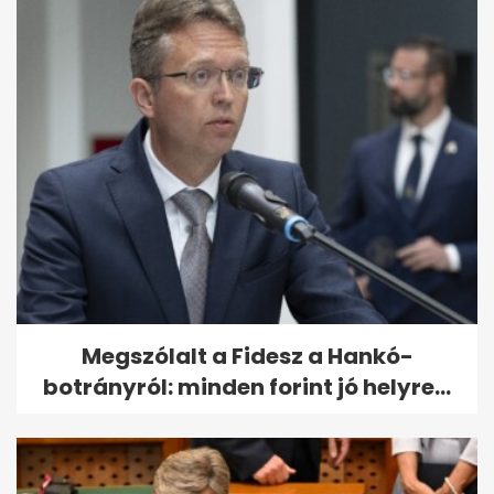
Megszólalt a Fidesz a Hankó-
botrányról: minden forint jó helyre...