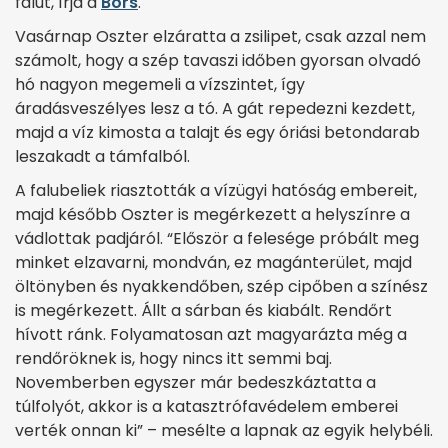
falut, írja a
Bors
.
Vasárnap Oszter elzáratta a zsilipet, csak azzal nem
számolt, hogy a szép tavaszi időben gyorsan olvadó
hó nagyon megemeli a vízszintet, így
áradásveszélyes lesz a tó. A gát repedezni kezdett,
majd a víz kimosta a talajt és egy óriási betondarab
leszakadt a támfalból.
A falubeliek riasztották a vízügyi hatóság embereit,
majd később Oszter is megérkezett a helyszínre a
vádlottak padjáról. “Először a felesége próbált meg
minket elzavarni, mondván, ez magánterület, majd
öltönyben és nyakkendőben, szép cipőben a színész
is megérkezett. Állt a sárban és kiabált. Rendőrt
hívott ránk. Folyamatosan azt magyarázta még a
rendőröknek is, hogy nincs itt semmi baj.
Novemberben egyszer már bedeszkáztatta a
túlfolyót, akkor is a katasztrófavédelem emberei
verték onnan ki” – mesélte a lapnak az egyik helybéli.