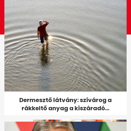
Víz nélküli csónakázó tó épült
Dermesztő látvány: szivárog a
15 milliós napelemes budival...
rákkeltő anyag a kiszáradó...