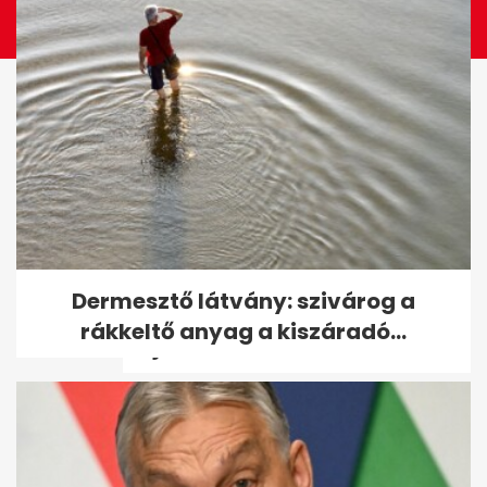
98 éves Benedek Gábor, a
Dermesztő látvány: szivárog a
legidősebb magyar olimpiai
rákkeltő anyag a kiszáradó...
bajnok - volt,...