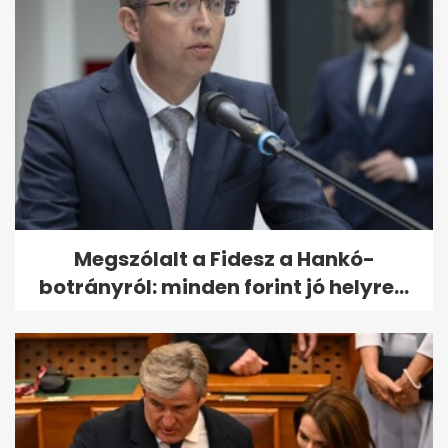
Megszólalt a Fidesz a Hankó-
botrányról: minden forint jó helyre...