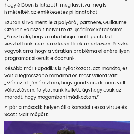
hogy élőben is látszott, még lassítva meg is
ismételték az emlékezetes pillanatokat.
Ezután sírva ment le a pályáról, partnere, Guillaume
Cizeron válaszolt helyette az újságírók kérdéseire:
„Frusztráló, hogy a ruha hibája miatt pontokat
vesztettünk, nem erre készültünk az edzésen. Büszke
vagyok arra, hogy a váratlan probléma ellenére ilyen
programot sikerült előadnunk.”
Később már Papadikis is nyilatkozott, azt mondta, ez
volt a legrosszabb rémálma és most valóra vált:
„Már az elején éreztem, hogy gond van, de nem volt
választásom, folytatnunk kellett, úgyhogy csak az
maradt, hogy magamban imádkoztam.”
A pár a második helyen áll a kanadai Tessa Virtue és
Scott Mair mögött.