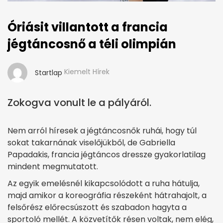
Óriásit villantott a francia
jégtáncosnő a téli olimpián
Kiemelt Hírek
Startlap
Zokogva vonult le a pályáról.
Nem arról híresek a jégtáncosnők ruhái, hogy túl
sokat takarnának viselőjükből, de Gabriella
Papadakis, francia jégtáncos dressze gyakorlatilag
mindent megmutatott.
Az egyik emelésnél kikapcsolódott a ruha hátulja,
majd amikor a koreográfia részeként hátrahajolt, a
felsőrész előrecsúszott és szabadon hagyta a
sportoló mellét. A közvetítők résen voltak, nem elég,