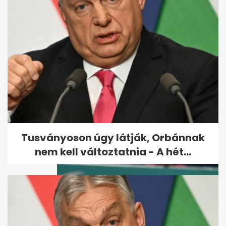
Karácsony: Az olimpiához új
alapokra kell helyezni
Budapest és a...
Tusványoson úgy látják, Orbánnak
nem kell változtatnia - A hét...