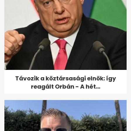
Paralimpia: Major Endre
bronzérmes asztaliteniszben
Távozik a köztársasági elnök: így
reagált Orbán - A hét...