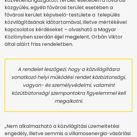
közvetlenül igazgatott terület esetében a fővárosi
közgyűlés, egyéb fővárosi terület esetében a
fővárosi kerület képviselő-testülete a település
közvilágításának időtartamával, illetve mértékével
kapcsolatos kérdéseket – olvasható a Magyar
Közlönyben szerdán éjjel megjelent, Orbán Viktor
által aláírt friss rendeletben.
A rendelet leszögezi, hogy a közvilágításra
vonatkozó helyi működési rendet közbiztonsági,
vagyon- és személyvédelmi, valamint
közútbiztonsági szempontokra figyelemmel kell
megalkotni.
„Nem alkalmazható a közvilágítási üzemeltetési
engedély, illetve semmis a villamosenergia-vásárlási