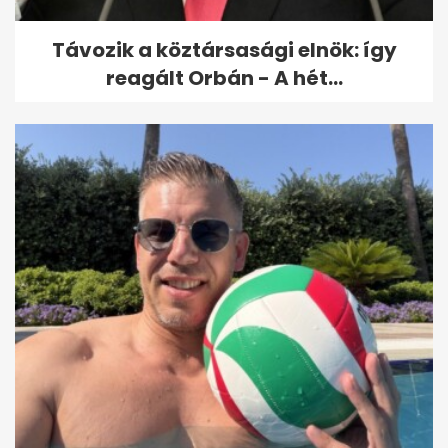
Távozik a köztársasági elnök: így
reagált Orbán - A hét...