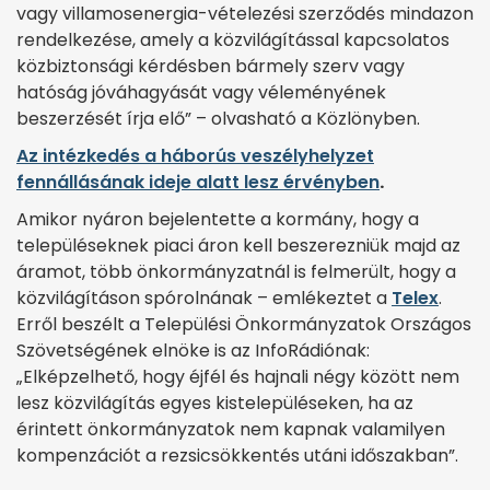
vagy villamosenergia-vételezési szerződés mindazon
rendelkezése, amely a közvilágítással kapcsolatos
közbiztonsági kérdésben bármely szerv vagy
hatóság jóváhagyását vagy véleményének
beszerzését írja elő” – olvasható a Közlönyben.
Az intézkedés a háborús veszélyhelyzet
fennállásának ideje alatt lesz érvényben
.
Amikor nyáron bejelentette a kormány, hogy a
településeknek piaci áron kell beszerezniük majd az
áramot, több önkormányzatnál is felmerült, hogy a
közvilágításon spórolnának – emlékeztet a
Telex
.
Erről beszélt a Települési Önkormányzatok Országos
Szövetségének elnöke is az InfoRádiónak:
„Elképzelhető, hogy éjfél és hajnali négy között nem
lesz közvilágítás egyes kistelepüléseken, ha az
érintett önkormányzatok nem kapnak valamilyen
kompenzációt a rezsicsökkentés utáni időszakban”.