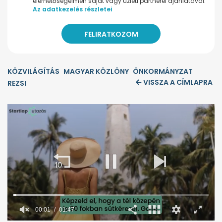
elérhetőségeimen saját vagy üzleti partnerei ajánlatával.
Az adatkezelés részletei
KÖZVILÁGÍTÁS
MAGYAR KÖZLÖNY
ÖNKORMÁNYZAT
VISSZA A CÍMLAPRA
REZSI
00:02
01:47