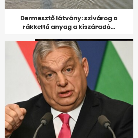
Emelik a közlekedési bírságok
Dermesztő látvány: szivárog a
összegét
rákkeltő anyag a kiszáradó...
Egy zebegényi képviselő
szerint a volt polgármester