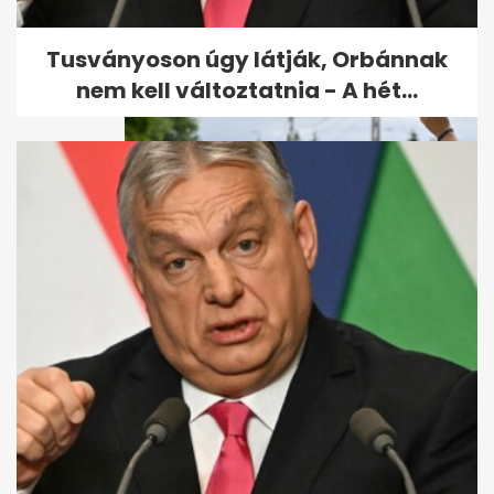
részegen...
Tusványoson úgy látják, Orbánnak
nem kell változtatnia - A hét...
Megjelent a rendelet: brutális
bírság vár a gyorshajtókra