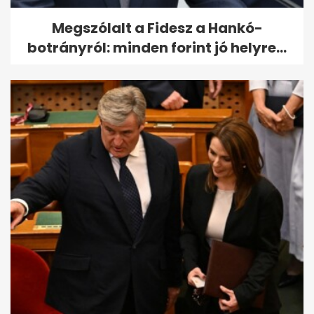
Megszólalt a Fidesz a Hankó-
botrányról: minden forint jó helyre...