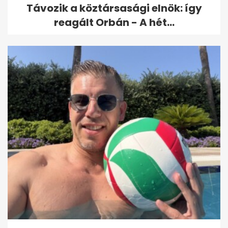
Távozik a köztársasági elnök: így
reagált Orbán - A hét...