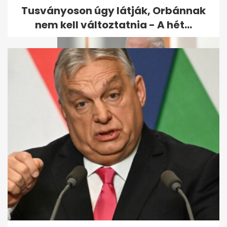
Tusványoson úgy látják, Orbánnak
nem kell változtatnia - A hét...
Ingyen kapott egy 1,4
milliárdos ingatlant az
államtól Balog...