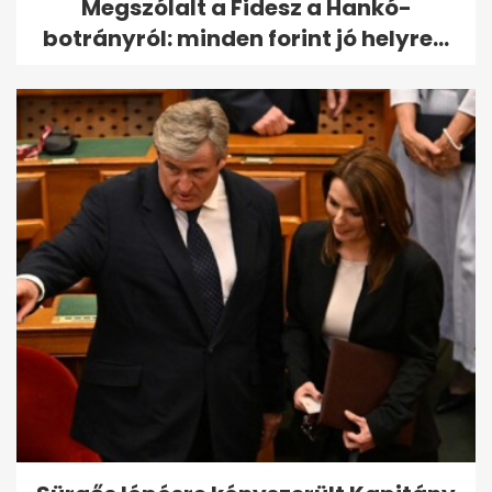
Megszólalt a Fidesz a Hankó-
botrányról: minden forint jó helyre...