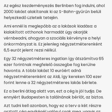
Az egész kezdeményezés Berlinben fog indulni, ahol
2000 lakást alakítanak ki az S-Bahn-gyűrűn belüli
helyezkedő üzleteik tetején.
Ami ennél is meglepőbb az a lakások kiadása: a
kialakított otthonok harmadát úgy akarják
vérnbeadni, ahogyan a szociális kérvényre a helyi
önkormányzat is. Ez jelenleg négyzetméterenként
6,5 eurót jelent rezsi nélkül.
Egy 32 négyzetméteres ingatlan így átszámítva 65
ezer forintnak megfelelő összegbe fog kerülne
havonta. A többi lakást 10 euróért adná
négyzetméterenként az Aldi, így kereken 100 ezer
forint lenne a 32 négyzetméteres lakás bérlete.
Ez a berlini átlag alatt van, ezt a cég is jól tudja. De
ennyiért Budapesten is találnának bérlőt, az biztos.
Azt tudni kell azonban, hogy ez a terv a két részre
osztott cég egyikénél valósul csak meg, vagyis az