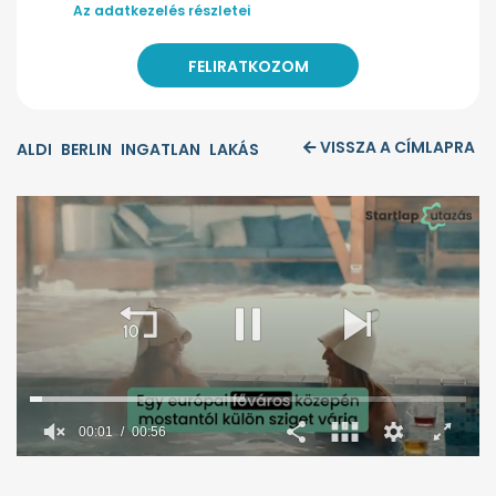
Az adatkezelés részletei
VISSZA A CÍMLAPRA
ALDI
BERLIN
INGATLAN
LAKÁS
00:02
00:56
0
seconds