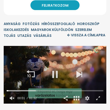
ANYASÁG
FOTÓZÁS
HÍRÖSSZEFOGLALÓ
HOROSZKÓP
ISKOLAKEZDÉS
MAGYAROK KÜLFÖLDÖN
SZERELEM
VISSZA A CÍMLAPRA
TOJÁS
UTAZÁS
VÁSÁRLÁS
0
seconds