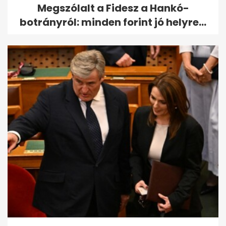
Megszólalt a Fidesz a Hankó-
botrányról: minden forint jó helyre...