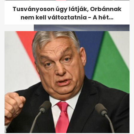
fel a...
Tusványoson úgy látják, Orbánnak
nem kell változtatnia - A hét...
Orbánék jachton írt győzelmi
tervében nincs helye Sulyok...