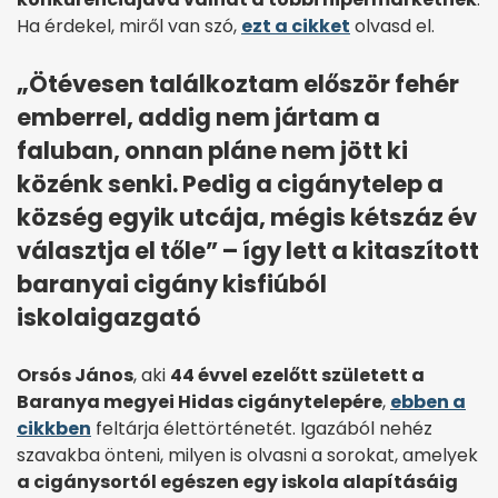
Ha érdekel, miről van szó,
ezt a cikket
olvasd el.
„Ötévesen találkoztam először fehér
emberrel, addig nem jártam a
faluban, onnan pláne nem jött ki
közénk senki. Pedig a cigánytelep a
község egyik utcája, mégis kétszáz év
választja el tőle” – így lett a kitaszított
baranyai cigány kisfiúból
iskolaigazgató
Orsós János
, aki
44 évvel ezelőtt született a
Baranya megyei Hidas cigánytelepére
,
ebben a
cikkben
feltárja élettörténetét. Igazából nehéz
szavakba önteni, milyen is olvasni a sorokat, amelyek
a cigánysortól egészen egy iskola alapításáig