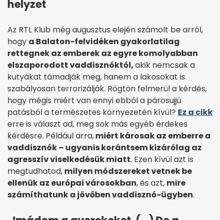
helyzet
Az RTL Klub még augusztus elején számolt be arról,
hogy
a Balaton-felvidéken gyakorlatilag
rettegnek az emberek az egyre komolyabban
elszaporodott vaddisznóktól,
akik nemcsak a
kutyákat támadják meg, hanem a lakosokat is
szabályosan terrorizálják. Rögtön felmerül a kérdés,
hogy mégis miért van ennyi ebből a párosujjú
patásból a természetes környezetén kívül?
Ez a cikk
erre is választ ad, meg sok más egyéb érdekes
kérdésre. Például arra,
miért károsak az emberre a
vaddisznók – ugyanis korántsem kizárólag az
agresszív viselkedésük miatt
. Ezen kívül azt is
megtudhatod,
milyen módszereket vetnek be
ellenük az európai városokban
, és azt,
mire
számíthatunk a jövőben vaddisznó-ügyben
.