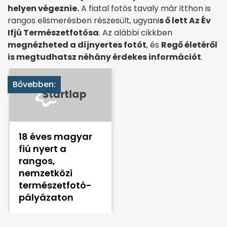
helyen végeznie.
A fiatal fotós tavaly már itthon is
rangos elismerésben részesült, ugyani
s ő lett Az Év
Ifjú Természetfotósa
. Az alábbi cikkben
megnézheted a díjnyertes fotót
, és
Regő életéről
is megtudhatsz néhány érdekes információt
.
Bővebben:
18 éves magyar
fiú nyert a
rangos,
nemzetközi
természetfotó-
pályázaton