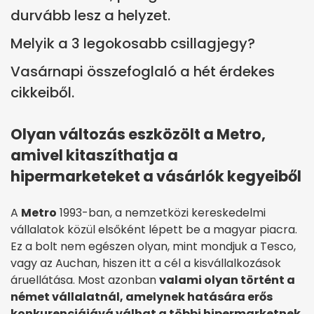
durvább lesz a helyzet.
Melyik a 3 legokosabb csillagjegy?
Vasárnapi összefoglaló a hét érdekes
cikkeiből.
Olyan változás eszközölt a Metro,
amivel kitaszíthatja a
hipermarketeket a vásárlók kegyeiből
A
Metro
1993-ban, a nemzetközi kereskedelmi
vállalatok közül elsőként lépett be a magyar piacra.
Ez a bolt nem egészen olyan, mint mondjuk a Tesco,
vagy az Auchan, hiszen itt a cél a kisvállalkozások
áruellátása. Most azonban
valami olyan történt a
német vállalatnál, amelynek hatására erős
konkurenciájává válhat a többi hipermarketnek
.