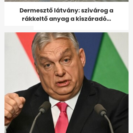
Választás 2026: Kétharmadon
Dermesztő látvány: szivárog a
a Tisza - mutatjuk, hogyan
rákkeltő anyag a kiszáradó...
alakulnak a...
„Egy kezemen meg tudom
számolni, hányszor ajánlották