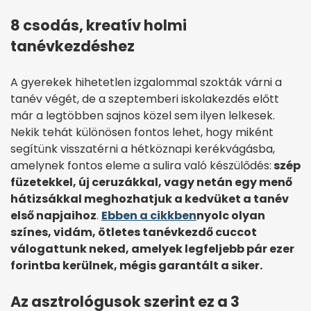
8 csodás, kreatív holmi
tanévkezdéshez
A gyerekek hihetetlen izgalommal szokták várni a
tanév végét, de a szeptemberi iskolakezdés előtt
már a legtöbben sajnos közel sem ilyen lelkesek.
Nekik tehát különösen fontos lehet, hogy miként
segítünk visszatérni a hétköznapi kerékvágásba,
amelynek fontos eleme a sulira való készülődés:
szép
füzetekkel, új ceruzákkal, vagy netán egy menő
hátizsákkal meghozhatjuk a kedvüket a tanév
első napjaihoz
.
Ebben a cikkben
nyolc olyan
színes, vidám, ötletes tanévkezdő cuccot
válogattunk neked, amelyek legfeljebb pár ezer
forintba kerülnek, mégis garantált a siker.
Az asztrológusok szerint ez a 3