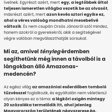
ívelnek. Egyrészt azért, mert
egy, a legtöbbek által
teljesen ismeretlen világba vezetik be az olvasót
,
másrészt azért, mert
azon kevés sztori egyike ez,
ahol a véres valóság mondhatni mesebelivé
változik
. És nem csupán Orsós Jánosról szól mindez,
hanem azokról a gyerekekről, akik a segítségével
végre valóban megválaszthatják sorsukat.
Mi az, amivel
tényleg
érdemben
segíthetünk még innen a távolból is a
lángokban álló Amazonas-
medencén?
Az egész világ
az amazóniai esőerdőben tomboló
tűzvésszel
foglalkozik, és egyáltalán nem véletlenül
olyan kényes ez a téma:
a légköri oxigén mintegy
20 százaléka termelődik itt, ahol jelenleg
Magyarország területének négyszerese ég,