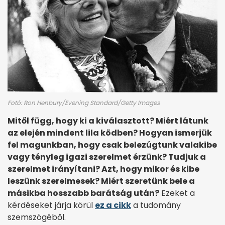
Fotó: Ron Henbury/Evening Standard/Getty Images
Mitől függ, hogy ki a kiválasztott? Miért látunk
az elején mindent lila ködben? Hogyan ismerjük
fel magunkban, hogy csak belezúgtunk valakibe
vagy tényleg igazi szerelmet érzünk? Tudjuk a
szerelmet irányítani? Azt, hogy mikor és kibe
leszünk szerelmesek? Miért szeretünk bele a
másikba hosszabb barátság után?
Ezeket a
kérdéseket járja körül
ez a cikk
a tudomány
szemszögéből.