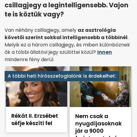
csillagjegy a legintelligensebb. Vajon
te is köztük vagy?
Van néhány csillagjegy, amely
az asztrológia
követői szerint sokkal intelligensebb a többinél
.
Melyik ez a három csillagjegy, és miben különböznek
ők a többi állatövi jegy szülöttei közül?
Innen
mindenre fény derül.
A többi heti hírösszefoglalónk is érdekelhet:
Rékát II. Erzsébet
Nem csak a
séfje készíti fel
nyugdíjasoknak
jár a 9000