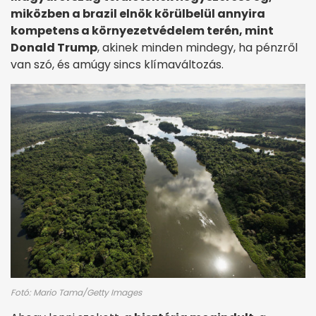
miközben a brazil elnök körülbelül annyira
kompetens a környezetvédelem terén, mint
Donald Trump
, akinek minden mindegy, ha pénzről
van szó, és amúgy sincs klímaváltozás.
Fotó: Mario Tama/Getty Images