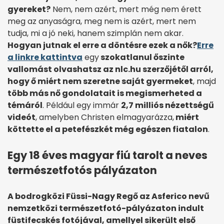
gyereket?
Nem, nem azért, mert még nem érett
meg az anyaságra, meg nem is azért, mert nem
tudja, mi a jó neki, hanem szimplán nem akar.
Hogyan jutnak el erre a döntésre ezek a nők?
Erre
a linkre kattintva
egy
szokatlanul őszinte
vallomást olvashatsz az nlc.hu szerzőjétől arról,
hogy ő miért nem szeretne saját gyermeket
, majd
több más nő gondolatait is megismerheted a
témáról
. Például egy immár
2,7 milliós nézettségű
videót
, amelyben Christen elmagyarázza,
miért
köttette el a petefészkét még egészen fiatalon
.
Egy 18 éves magyar fiú tarolt a neves
természetfotós pályázaton
A bodrogközi Füssi-Nagy Regő az Asferico nevű
nemzetközi természetfotó-pályázaton indult
füstifecskés fotójával, amellyel sikerült első