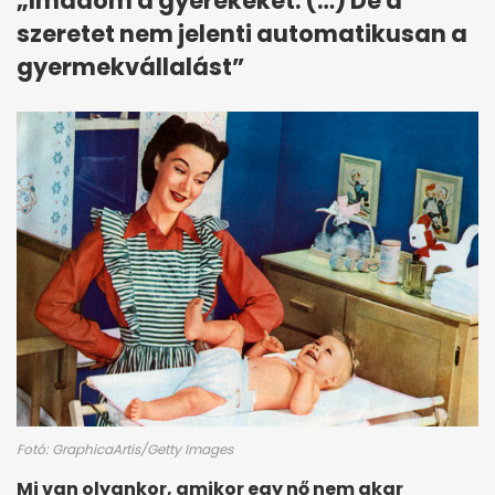
„Imádom a gyerekeket. (…) De a
szeretet nem jelenti automatikusan a
gyermekvállalást”
Fotó: GraphicaArtis/Getty Images
Mi van olyankor, amikor egy nő nem akar