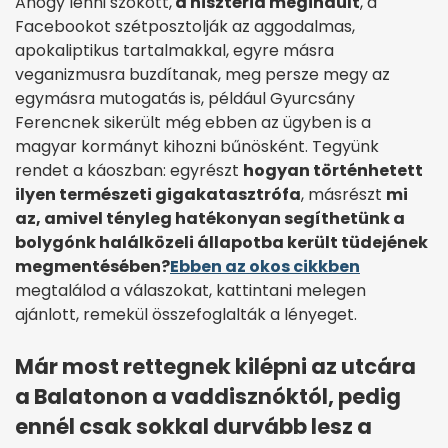
Ahogy lenni szokott,
a hisztéria megindult
, a
Facebookot szétposztolják az aggodalmas,
apokaliptikus tartalmakkal, egyre másra
veganizmusra buzdítanak, meg persze megy az
egymásra mutogatás is, például Gyurcsány
Ferencnek sikerült még ebben az ügyben is a
magyar kormányt kihozni bűnösként. Tegyünk
rendet a káoszban: egyrészt
hogyan történhetett
ilyen természeti gigakatasztrófa
, másrészt
mi
az, amivel tényleg hatékonyan segíthetünk a
bolygónk halálközeli állapotba került tüdejének
megmentésében?
Ebben az okos cikkben
megtalálod a válaszokat, kattintani melegen
ajánlott, remekül összefoglalták a lényeget.
Már most rettegnek kilépni az utcára
a Balatonon a vaddisznóktól, pedig
ennél csak sokkal durvább lesz a