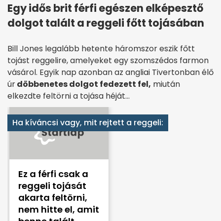
Egy idős brit férfi egészen elképesztő
dolgot talált a reggeli főtt tojásában
Bill Jones legalább hetente háromszor eszik főtt
tojást reggelire, amelyeket egy szomszédos farmon
vásárol. Egyik nap azonban az angliai Tivertonban élő
úr
döbbenetes dolgot fedezett fel,
miután
elkezdte feltörni a tojása héját…
Ha kíváncsi vagy, mit rejtett a reggeli:
Ez a férfi csak a
reggeli tojását
akarta feltörni,
nem hitte el, amit