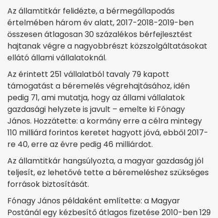
Az államtitkár felidézte, a bérmegállapodás
értelmében három év alatt, 2017-2018-2019-ben
összesen átlagosan 30 százalékos bérfejlesztést
hajtanak végre a nagyobbrészt közszolgáltatásokat
ellátó állami vállalatoknál.
Az érintett 251 vállalatból tavaly 79 kapott
támogatást a béremelés végrehajtásához, idén
pedig 71, ami mutatja, hogy az állami vállalatok
gazdasági helyzete is javult – emelte ki Fónagy
János. Hozzátette: a kormány erre a célra mintegy
110 milliárd forintos keretet hagyott jóvá, ebből 2017-
re 40, erre az évre pedig 46 milliárdot.
Az államtitkár hangsúlyozta, a magyar gazdaság jól
teljesít, ez lehetővé tette a béremeléshez szükséges
források biztosítását.
Fónagy János példaként említette: a Magyar
Postánál egy kézbesítő átlagos fizetése 2010-ben 129