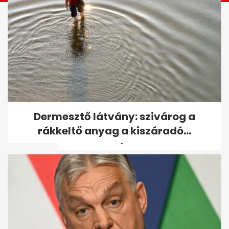
Gulyás Gergely ismertette a
Dermesztő látvány: szivárog a
gyermekek után járó szja-
rákkeltő anyag a kiszáradó...
kedvezmény...