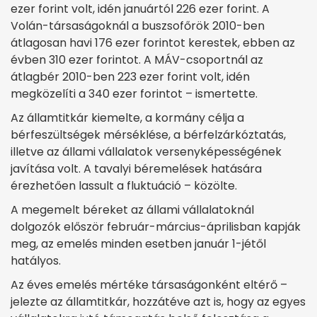
ezer forint volt, idén januártól 226 ezer forint. A
Volán-társaságoknál a buszsofőrök 2010-ben
átlagosan havi 176 ezer forintot kerestek, ebben az
évben 310 ezer forintot. A MÁV-csoportnál az
átlagbér 2010-ben 223 ezer forint volt, idén
megközelíti a 340 ezer forintot – ismertette.
Az államtitkár kiemelte, a kormány célja a
bérfeszültségek mérséklése, a bérfelzárkóztatás,
illetve az állami vállalatok versenyképességének
javítása volt. A tavalyi béremelések hatására
érezhetően lassult a fluktuáció – közölte.
A megemelt béreket az állami vállalatoknál
dolgozók először február-március-áprilisban kapják
meg, az emelés minden esetben január 1-jétől
hatályos.
Az éves emelés mértéke társaságonként eltérő –
jelezte az államtitkár, hozzátéve azt is, hogy az egyes