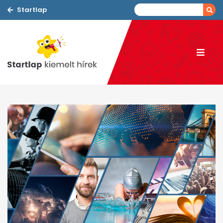
Startlap