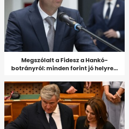
Megszólalt a Fidesz a Hankó-
botrányról: minden forint jó helyre...