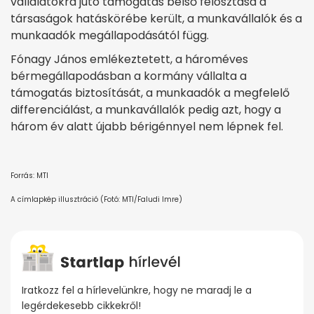
vállalatokra jutó támogatás belső felosztása a
társaságok hatáskörébe került, a munkavállalók és a
munkaadók megállapodásától függ.
Fónagy János emlékeztetett, a hároméves
bérmegállapodásban a kormány vállalta a
támogatás biztosítását, a munkaadók a megfelelő
differenciálást, a munkavállalók pedig azt, hogy a
három év alatt újabb bérigénnyel nem lépnek fel.
Forrás: MTI
A címlapkép illusztráció (Fotó: MTI/Faludi Imre)
Iratkozz fel a hírlevelünkre, hogy ne maradj le a
legérdekesebb cikkekről!