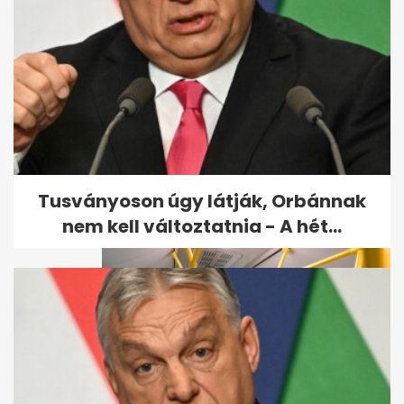
Emelkedik a tanárok
pótlékainak összege is
Tusványoson úgy látják, Orbánnak
nem kell változtatnia - A hét...