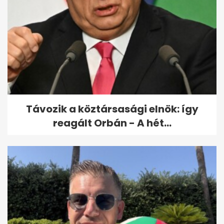
Volánbusz-sztrájk: Lázár
János új bérajánlatot tett
Távozik a köztársasági elnök: így
reagált Orbán - A hét...