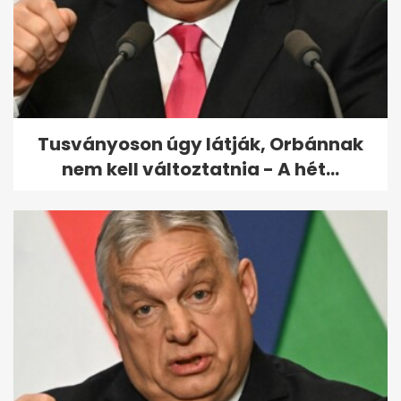
hírességek Joe Biden és
Kamala Harris...
Tusványoson úgy látják, Orbánnak
nem kell változtatnia - A hét...