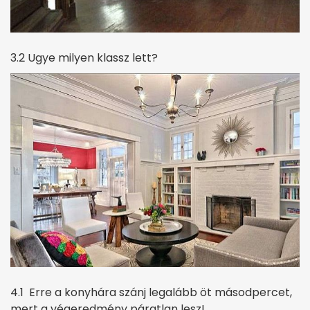
3.2 Ugye milyen klassz lett?
4.1 Erre a konyhára szánj legalább öt másodpercet,
mert a végeredmény páratlan lesz!