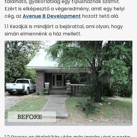
található, gyakorlatilag egy típusháznak számít.
Ezért is elképesztő a végeredmény, amit egy helyi
cég, az
Avenue B Development
hozott tető alá.
1.1 Kezdjük is mindjárt a bejárattal, ami olyan, hogy
simán elmennénk a ház mellett.