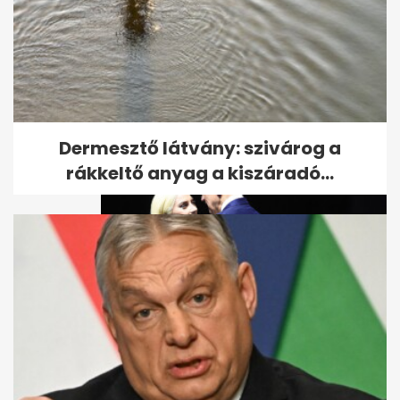
Lévai Anikó színes
mézeskalácsokat sütött,
Orbán Viktor...
Dermesztő látvány: szivárog a
rákkeltő anyag a kiszáradó...
Így reagáltak az amerikai