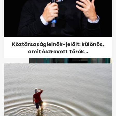
Megkezdődött Paks 2 építése
Köztársaságielnök-jelölt: különös,
amit észrevett Török...