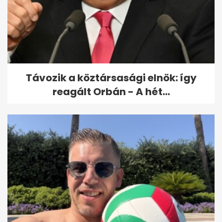
Távozik a köztársasági elnök: így
reagált Orbán - A hét...