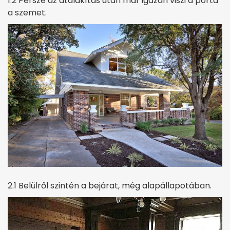
1.2 Persze az átalakítás után már igazán viszi a porta
a szemet.
2.1 Belülről szintén a bejárat, még alapállapotában.