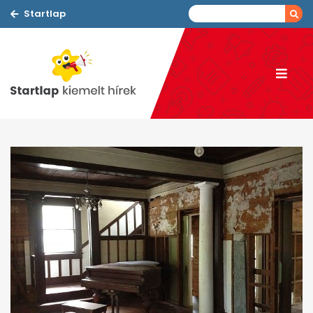
Startlap