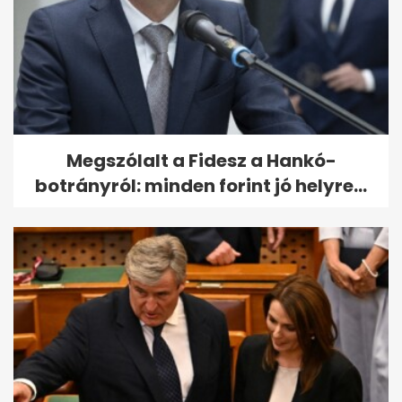
Megszólalt a Fidesz a Hankó-
botrányról: minden forint jó helyre...