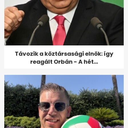
Sürgősen vérre van szüksége
a Jóban Rosszban...
Távozik a köztársasági elnök: így
reagált Orbán - A hét...