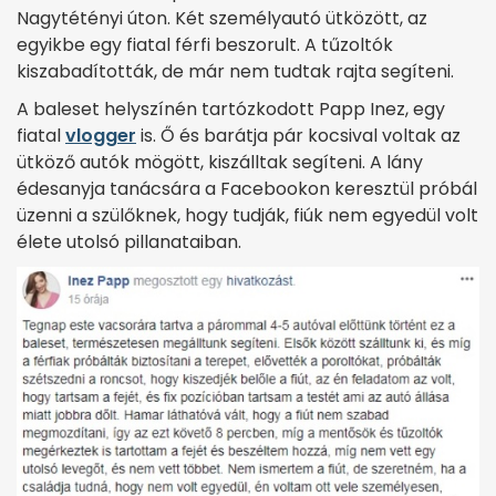
Nagytétényi úton. Két személyautó ütközött, az
egyikbe egy fiatal férfi beszorult. A tűzoltók
kiszabadították, de már nem tudtak rajta segíteni.
A baleset helyszínén tartózkodott Papp Inez, egy
fiatal
vlogger
is. Ő és barátja pár kocsival voltak az
ütköző autók mögött, kiszálltak segíteni. A lány
édesanyja tanácsára a Facebookon keresztül próbál
üzenni a szülőknek, hogy tudják, fiúk nem egyedül volt
élete utolsó pillanataiban.