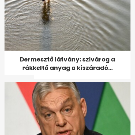
Autó hajtott a tömegbe egy
Dermesztő látvány: szivárog a
németországi karácsonyi
rákkeltő anyag a kiszáradó...
vásáron