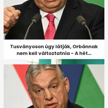
Szabálytalanul előzött, Volán-
buszt döntött árokba 38
utassal
Tusványoson úgy látják, Orbánnak
nem kell változtatnia - A hét...