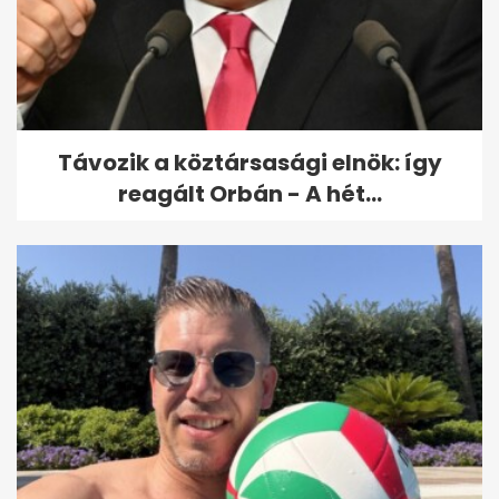
A bukaresti magyar konzul
halálos balesetet szenvedett
Távozik a köztársasági elnök: így
reagált Orbán - A hét...