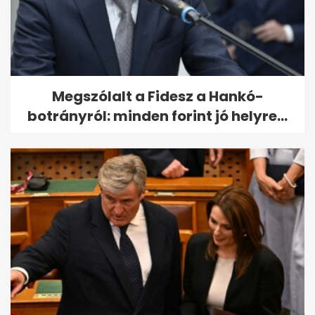
Megszólalt a Fidesz a Hankó-
botrányról: minden forint jó helyre...