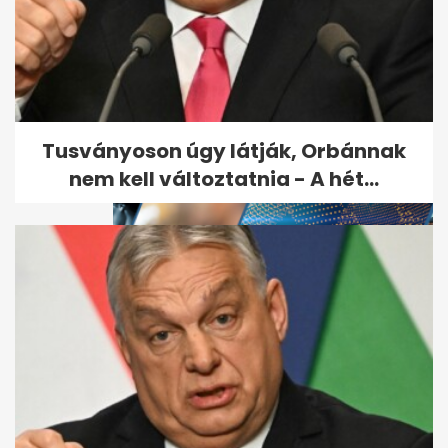
Sürgősen vérre van szüksége
a Jóban Rosszban...
Tusványoson úgy látják, Orbánnak
nem kell változtatnia - A hét...