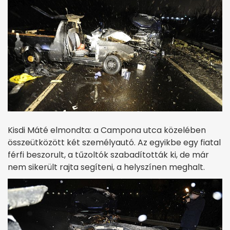
Kisdi Máté elmondta: a Campona utca közelében
összeütközött két személyautó. Az egyikbe egy fiatal
férfi beszorult, a tűzoltók szabadították ki, de már
nem sikerült rajta segíteni, a helyszínen meghalt.