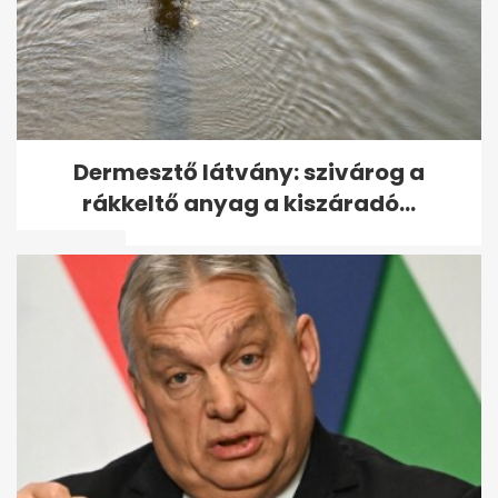
Szabálytalanul előzött, Volán-
Dermesztő látvány: szivárog a
buszt döntött árokba 38
rákkeltő anyag a kiszáradó...
utassal