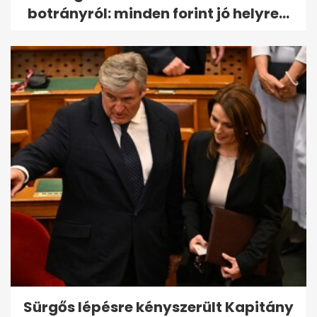
botrányról: minden forint jó helyre...
Sürgős lépésre kényszerült Kapitány