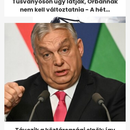
tízezrek...
Tusványoson úgy látják, Orbánnak
nem kell változtatnia - A hét...
Tömegesen mondanak fel a
sofőrök BKV-nál