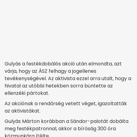
Gulyás a festékdobálós akció után elmondta, azt
várja, hogy az ÁSZ felhagy a jogellenes
tevékenységével. Az aktivista ezzel arra utalt, hogy a
hivatal az utóbbi hetekben sorra büntette az
ellenzéki pártokat.
Az akciónak a rendőrség vetett véget, igazoltatták
az aktivistákat.
Gulyás Márton korábban a Sándor-palotát dobálta
meg festékpatronnal, akkor a bíróság 300 óra
közmunkára ítélte.