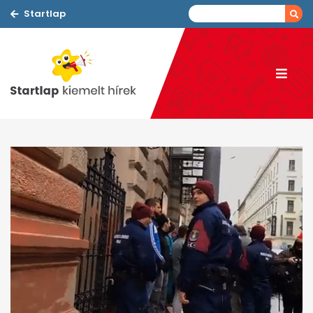
Startlap