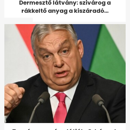
Dermesztő látvány: szivárog a
forint gyűlt össze a Hősök
rákkeltő anyag a kiszáradó...
terei...
"Mint a szörnyek, a felelősök
sem szeretik a fényt" -