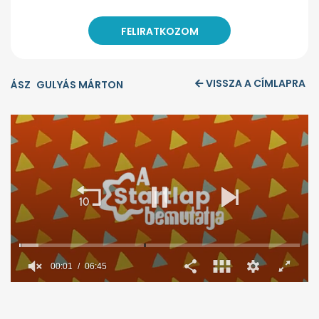
VISSZA A CÍMLAPRA
ÁSZ
GULYÁS MÁRTON
00:02
06:45
0
seconds
of