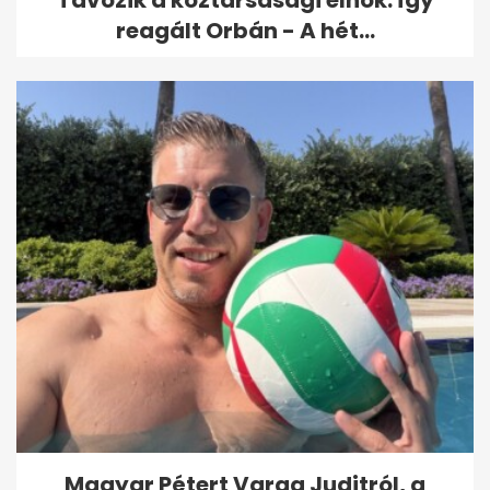
Távozik a köztársasági elnök: így
reagált Orbán - A hét...
Magyar Pétert Varga Juditról, a