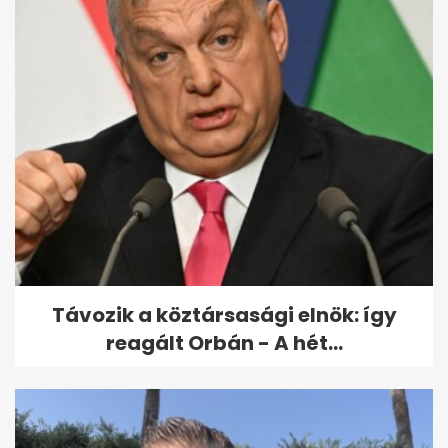
Péntek este búcsúztatják
Kóbor Jánost: "Életem egyik...
Távozik a köztársasági elnök: így
reagált Orbán - A hét...