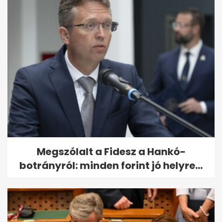
Megszólalt a Fidesz a Hankó-
botrányról: minden forint jó helyre...