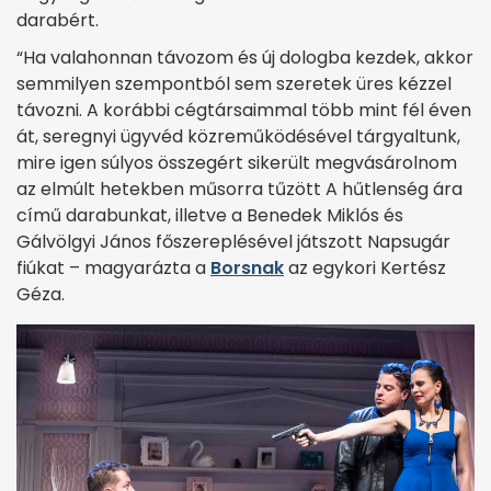
darabért.
“Ha valahonnan távozom és új dologba kezdek, akkor
semmilyen szempontból sem szeretek üres kézzel
távozni. A ko­rábbi cégtársaimmal több mint fél éven
át, seregnyi ügyvéd közreműködésével tárgyaltunk,
mire igen súlyos összegért sikerült megvásárolnom
az elmúlt hetekben műsorra tűzött A hűtlenség ára
című darabunkat, illetve a Benedek Miklós és
Gálvölgyi János főszereplésével játszott Napsugár
fiúkat – magyarázta a
Borsnak
az egykori Kertész
Géza.