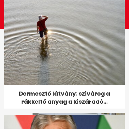
Orbán Viktor a bicepszét
Dermesztő látvány: szivárog a
mutogatta Németh Kristóffal
rákkeltő anyag a kiszáradó...