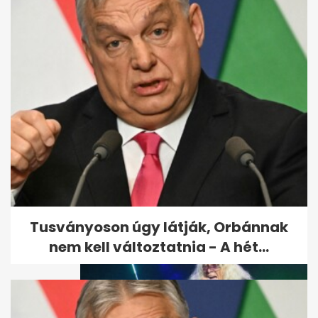
Kóbor János özvegye teljesen
visszavonult
Tusványoson úgy látják, Orbánnak
nem kell változtatnia - A hét...