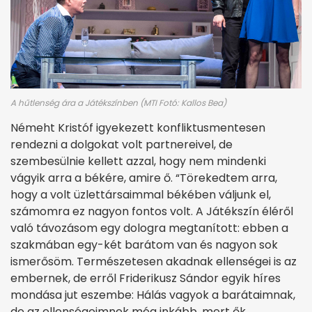
A hűtlenség ára a Játékszínben (MTI Fotó: Kallos Bea)
Némeht Kristóf igyekezett konfliktusmentesen
rendezni a dolgokat volt partnereivel, de
szembesülnie kellett azzal, hogy nem mindenki
vágyik arra a békére, amire ő. “Törekedtem arra,
hogy a volt üzlettársaimmal békében váljunk el,
számomra ez nagyon fontos volt. A Játékszín éléről
való távozásom egy dologra megtanított: ebben a
szakmában egy-két barátom van és nagyon sok
ismerősöm. Természetesen akadnak ellenségei is az
embernek, de erről Friderikusz Sándor egyik híres
mondása jut eszembe: Hálás vagyok a barátaimnak,
de az el­lenségeimnek még inkább, mert ők