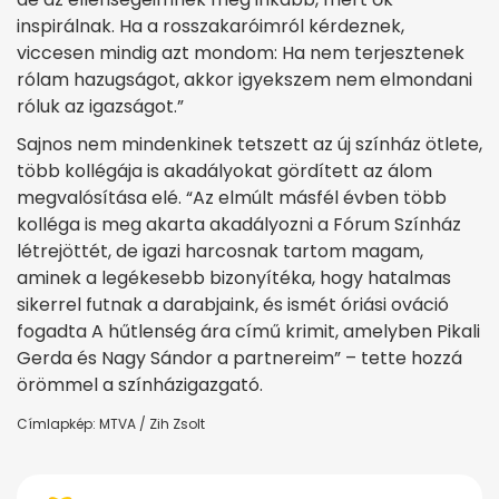
inspirálnak. Ha a rosszakaróimról kérdeznek,
viccesen mindig azt mondom: Ha nem terjesztenek
rólam hazugságot, akkor igyekszem nem elmondani
róluk az igazságot.”
Sajnos nem mindenkinek tetszett az új színház ötlete,
több kollégája is akadályokat gördített az álom
megvalósítása elé. “Az elmúlt másfél évben több
kolléga is meg akarta akadályozni a Fórum Színház
létrejöttét, de igazi harcosnak tartom magam,
aminek a legékesebb bizonyítéka, hogy hatalmas
sikerrel futnak a darabjaink, és ismét óriási ováció
fogadta A hűtlenség ára című krimit, amelyben Pikali
Gerda és Nagy Sándor a partnereim” – tette hozzá
örömmel a színházigazgató.
Címlapkép: MTVA / Zih Zsolt