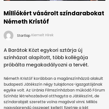
Milliókért vásárolt színdarabokat
Németh Kristóf
Kiemelt Hírek
Startlap
A Barátok Közt egykori sztárja új
színházat alapított, több kollégája
próbálta megakadályozni a tervét.
Németh Kristóf korábban a magánszínházzá alakult
budapesti Játékszín négy tulajdonos-igazgatójának
egyike volt. Az Uránia Filmszínházban működő Fó­rum
Színház létrehozásával otthagyta a Játékszínt, de
színdarabjait szerette volna magával vinni. Milliós
nagyságrendű összeget kellett fizetnie a két