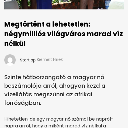
Megtörtént a lehetetlen:
négymilliós világváros marad víz
nélkül
Kiemelt Hírek
Startlap
Szinte hátborzongató a magyar nő
beszámolója arról, ahogyan kezd a
vízellátás megszűnni az afrikai
forróságban.
Hihetetlen, de egy magyar nő számol be napról-
napra arról, hogy a miként marad víz nélkül a