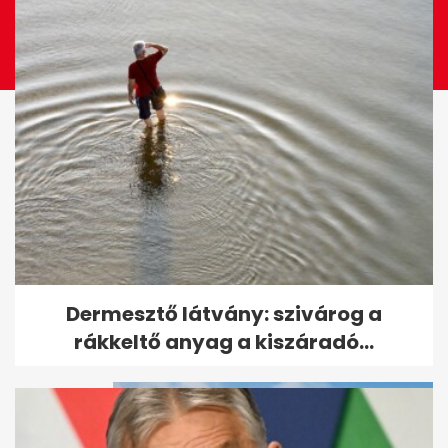
Vízhiány lehet Budapest
Dermesztő látvány: szivárog a
környéki településeken
rákkeltő anyag a kiszáradó...