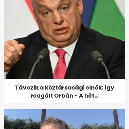
Videón, ahogy lángolt a
fenyves a Bükkben
Távozik a köztársasági elnök: így
reagált Orbán - A hét...