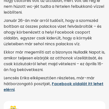
hogy csőtörés volt az utcában, mert volt aki rég le
nem húzott wc-jét tudta a hirtelen felbukkanó vízzel
leöblíteni.
Január 26-án már arról tudósít, hogy a szomszéd
boltban az összes palackos vizet felvásárolták – és
ahogy körbenézett a helyi Facebook csoport
oldalán, egyszer csak kiderült, hogy a környék
üzleteiben már sehol nincs palackos víz.
Ekkor már megemlíti azt a bizonyos Nulladik Napot is,
amikor teljesen elzárják az otthonok vízellátását, és
csak közkutakról lehet majd vételezni – ez április 16-
án fog bekövetkezni.
Lencsés Erika elképesztően részletes, már-már
hátborzongató posztjait,
Facebook oldalát itt lehet
elérni
.