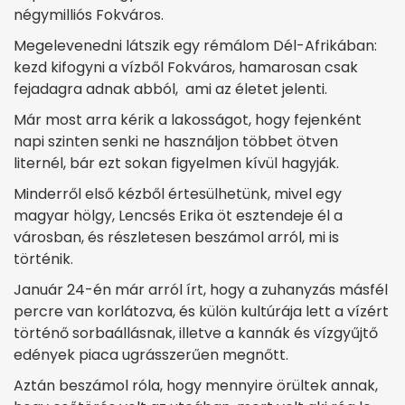
négymilliós Fokváros.
Megelevenedni látszik egy rémálom Dél-Afrikában:
kezd kifogyni a vízből Fokváros, hamarosan csak
fejadagra adnak abból, ami az életet jelenti.
Már most arra kérik a lakosságot, hogy fejenként
napi szinten senki ne használjon többet ötven
liternél, bár ezt sokan figyelmen kívül hagyják.
Minderről első kézből értesülhetünk, mivel egy
magyar hölgy, Lencsés Erika öt esztendeje él a
városban, és részletesen beszámol arról, mi is
történik.
Január 24-én már arról írt, hogy a zuhanyzás másfél
percre van korlátozva, és külön kultúrája lett a vízért
történő sorbaállásnak, illetve a kannák és vízgyűjtő
edények piaca ugrásszerűen megnőtt.
Aztán beszámol róla, hogy mennyire örültek annak,