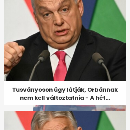
Szombaton leállították a
Capri szigetére érkező
idegenforgalmat...
Tusványoson úgy látják, Orbánnak
nem kell változtatnia - A hét...