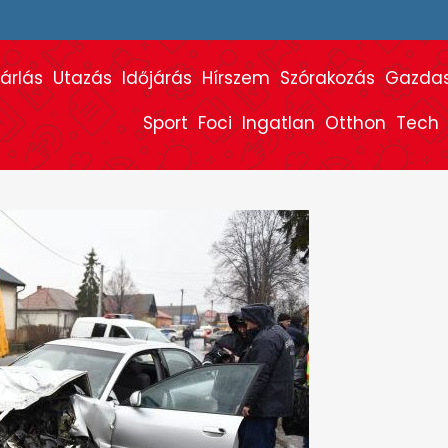
árlás
Utazás
Időjárás
Hírszem
Szórakozás
Gazda
Sport
Foci
Ingatlan
Otthon
Tech