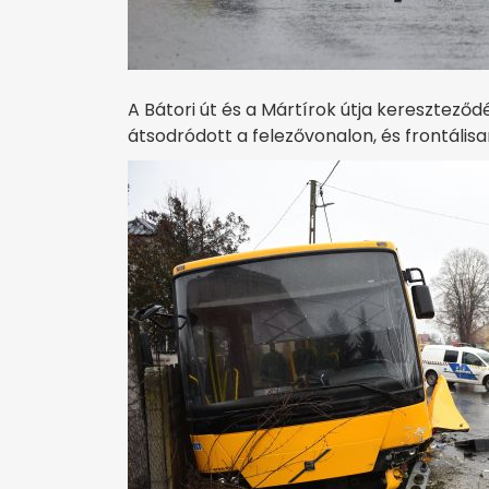
A Bátori út és a Mártírok útja keresztező
átsodródott a felezővonalon, és frontális