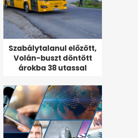
Szabálytalanul előzött,
Volán-buszt döntött
árokba 38 utassal