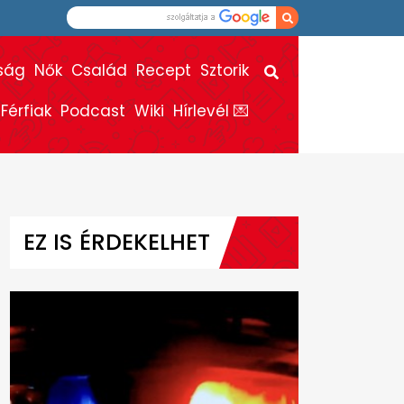
ság
Nők
Család
Recept
Sztorik
Férfiak
Podcast
Wiki
Hírlevél 💌
EZ IS ÉRDEKELHET