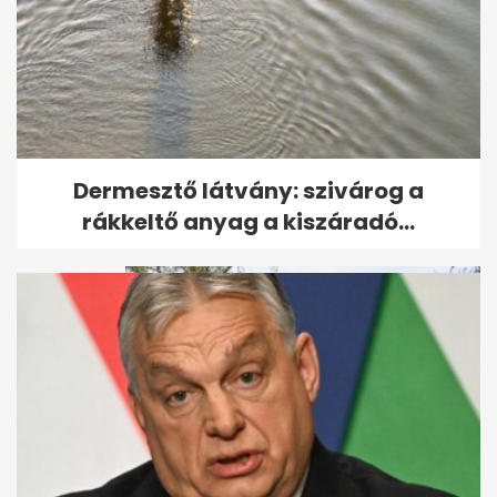
Súlyos baleset Debrecenben:
Dermesztő látvány: szivárog a
összeütközött két autóbusz
rákkeltő anyag a kiszáradó...