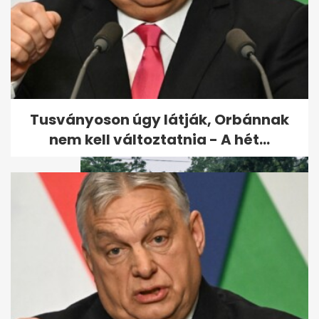
Szabálytalanul előzött, Volán-
buszt döntött árokba 38
utassal
Tusványoson úgy látják, Orbánnak
nem kell változtatnia - A hét...