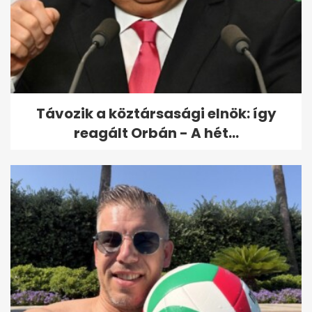
Emberi mulasztás miatt
ütközött a Prága-Budapest
Eurocity
Távozik a köztársasági elnök: így
reagált Orbán - A hét...