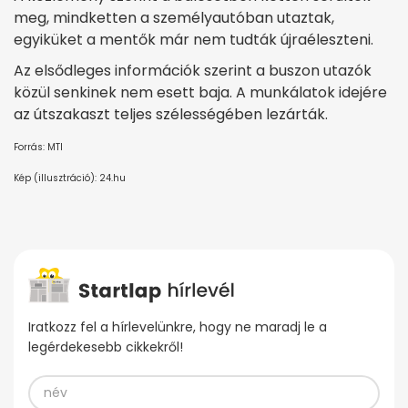
meg, mindketten a személyautóban utaztak,
egyiküket a mentők már nem tudták újraéleszteni.
Az elsődleges információk szerint a buszon utazók
közül senkinek nem esett baja. A munkálatok idejére
az útszakaszt teljes szélességében lezárták.
Forrás: MTI
Kép (illusztráció): 24.hu
Iratkozz fel a hírlevelünkre, hogy ne maradj le a
legérdekesebb cikkekről!