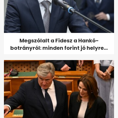
Megszólalt a Fidesz a Hankó-
botrányról: minden forint jó helyre...