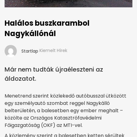
Halálos buszkarambol
Nagykállónál
Kiemelt Hírek
Startlap
Már nem tudták újraéleszteni az
áldozatot.
Menetrend szerint közlekedő autóbusszal ütközött
egy személyautó szombat reggel Nagykálló
belterületén, a balesetben egy ember meghalt –
közölte az Országos Katasztrófavédelmi
Főigazgatóság (OKF) az MTI-vel.
A közlemény szerint a balesetben ketten sérültek