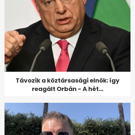
Vérampullák szóródtak szét
forgalmas hazai főutakon
egy...
Távozik a köztársasági elnök: így
reagált Orbán - A hét...