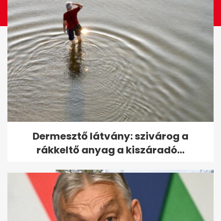
Friss hírek az intenzív
Dermesztő látvány: szivárog a
osztályon ápolt Sallai Nóráról
rákkeltő anyag a kiszáradó...