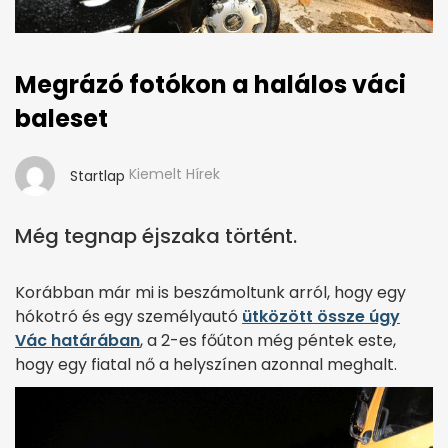
Megrázó fotókon a halálos váci
baleset
Kiemelt Hírek
Startlap
Még tegnap éjszaka történt.
Korábban már mi is beszámoltunk arról, hogy egy
hókotró és egy személyautó
ütközött össze úgy
Vác határában
, a 2-es főúton még péntek este,
hogy egy fiatal nő a helyszínen azonnal meghalt.