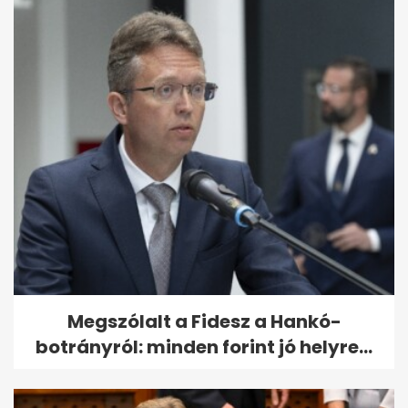
Megszólalt a Fidesz a Hankó-
botrányról: minden forint jó helyre...