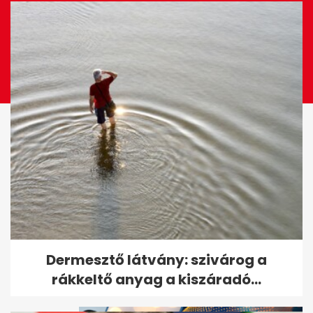
Döntött a bíróság Till Tamás
Dermesztő látvány: szivárog a
gyilkosáról
rákkeltő anyag a kiszáradó...