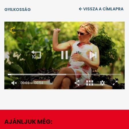
VISSZA A CÍMLAPRA
GYILKOSSÁG
00:02
00:54
0
seconds
of
54
seconds
AJÁNLJUK MÉG:
EZ IS ÉRDEKELHET