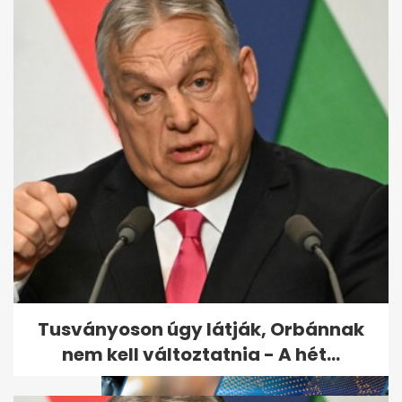
Kiderült, ki ölte meg Till
Tamást, de a gyilkos
szabadon...
Tusványoson úgy látják, Orbánnak
nem kell változtatnia - A hét...