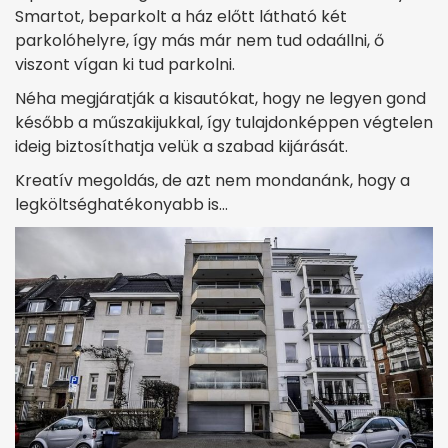
Smartot, beparkolt a ház előtt látható két
parkolóhelyre, így más már nem tud odaállni, ő
viszont vígan ki tud parkolni.
Néha megjáratják a kisautókat, hogy ne legyen gond
később a műszakijukkal, így tulajdonképpen végtelen
ideig biztosíthatja velük a szabad kijárását.
Kreatív megoldás, de azt nem mondanánk, hogy a
legköltséghatékonyabb is…