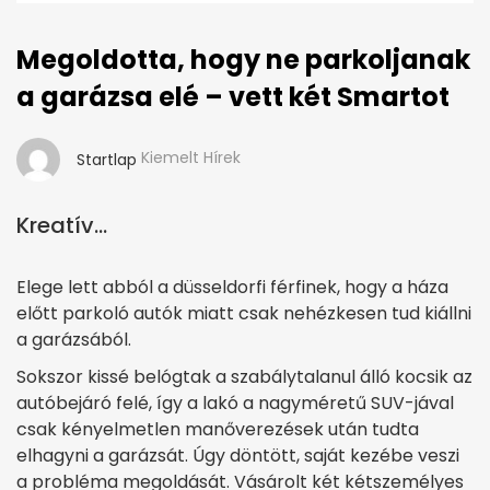
Megoldotta, hogy ne parkoljanak
a garázsa elé – vett két Smartot
Kiemelt Hírek
Startlap
Kreatív...
Elege lett abból a düsseldorfi férfinek, hogy a háza
előtt parkoló autók miatt csak nehézkesen tud kiállni
a garázsából.
Sokszor kissé belógtak a szabálytalanul álló kocsik az
autóbejáró felé, így a lakó a nagyméretű SUV-jával
csak kényelmetlen manőverezések után tudta
elhagyni a garázsát. Úgy döntött, saját kezébe veszi
a probléma megoldását. Vásárolt két kétszemélyes