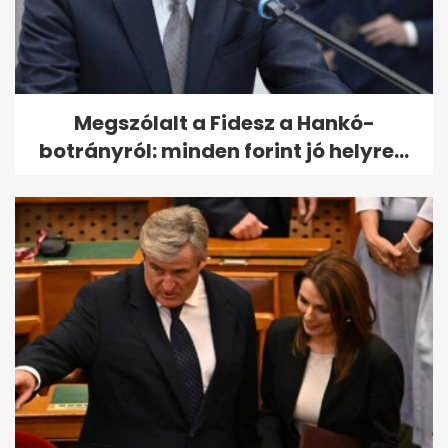
Megszólalt a Fidesz a Hankó-
botrányról: minden forint jó helyre...