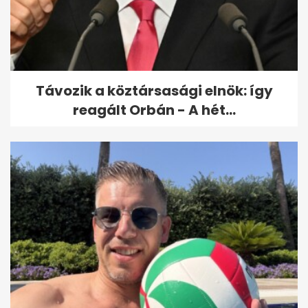
Majomhimlő: ha 1979 előtt
születtél, jó eséllyel
biztonságban...
Távozik a köztársasági elnök: így
reagált Orbán - A hét...