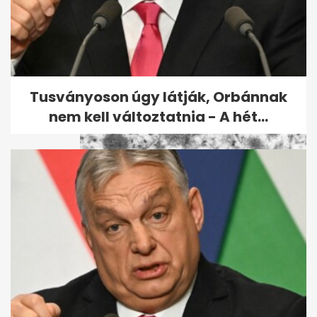
Kern András tilosban
parkolásaiért a járda
bezöldítésével...
Tusványoson úgy látják, Orbánnak
nem kell változtatnia - A hét...