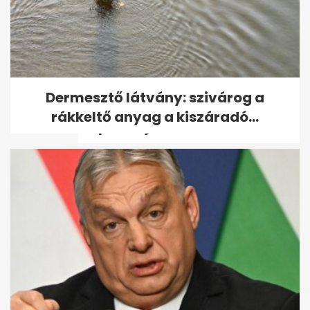
Pityke őrmester figyeli
Dermesztő látvány: szivárog a
mostantól, hogy Kern András
rákkeltő anyag a kiszáradó...
ne parkoljon...