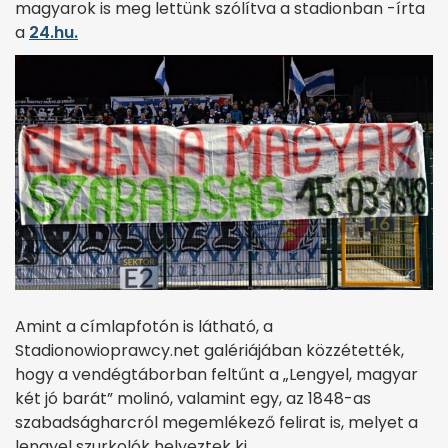
magyarok is meg lettünk szólítva a stadionban -írta
a
24.hu.
Amint a címlapfotón is látható, a
Stadionowioprawcy.net galériájában közzétették,
hogy a vendégtáborban feltűnt a „Lengyel, magyar
két jó barát” molinó, valamint egy, az 1848-as
szabadságharcról megemlékező felirat is, melyet a
lengyel szurkolók helyeztek ki.