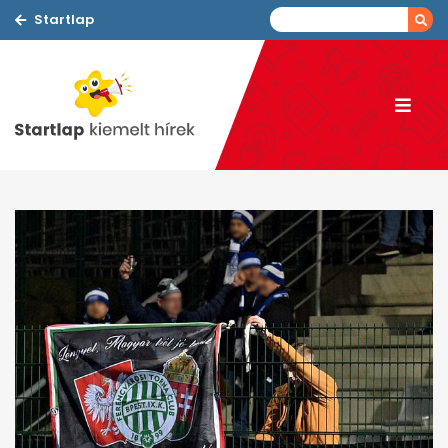
Startlap