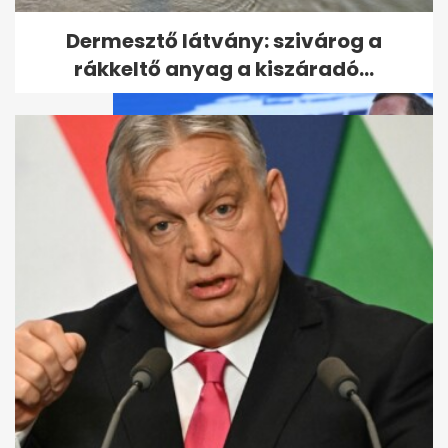
Lengyelország
Dermesztő látvány: szivárog a
rákkeltő anyag a kiszáradó...
Lengyelország határait
fenyegeti Medvegyev