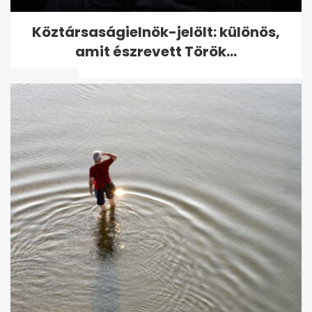
Karsai Dániel Vasas-meccsre
Köztársaságielnök-jelölt: különös,
látogatott, Csányi Sándor
amit észrevett Török...
ment oda...
Foci-Eb: Pont nélkül maradt