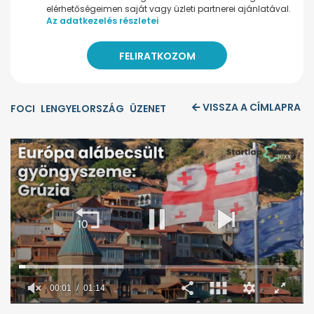
elérhetőségeimen saját vagy üzleti partnerei ajánlatával.
Az adatkezelés részletei
VISSZA A CÍMLAPRA
FOCI
LENGYELORSZÁG
ÜZENET
00:02
01:14
0