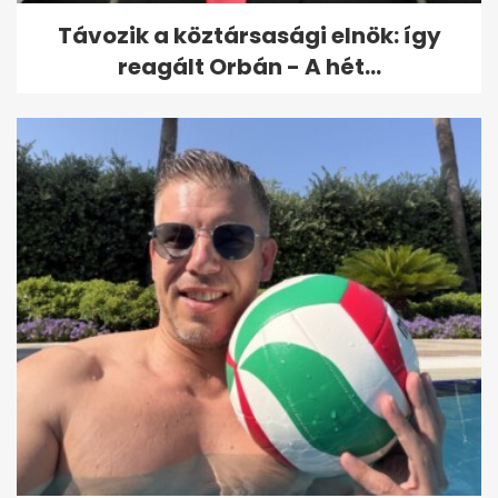
Távozik a köztársasági elnök: így
reagált Orbán - A hét...