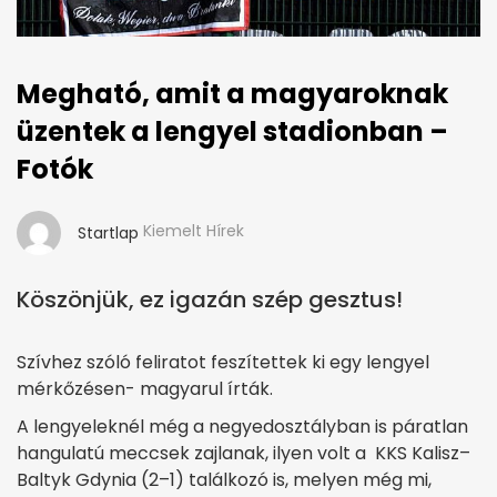
Megható, amit a magyaroknak
üzentek a lengyel stadionban –
Fotók
Kiemelt Hírek
Startlap
Köszönjük, ez igazán szép gesztus!
Szívhez szóló feliratot feszítettek ki egy lengyel
mérkőzésen- magyarul írták.
A lengyeleknél még a negyedosztályban is páratlan
hangulatú meccsek zajlanak, ilyen volt a KKS Kalisz–
Baltyk Gdynia (2–1) találkozó is, melyen még mi,