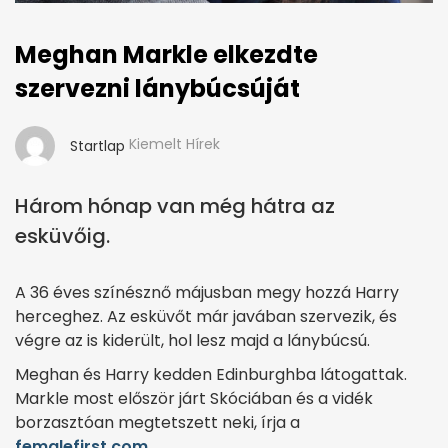
Meghan Markle elkezdte
szervezni lánybúcsúját
Kiemelt Hírek
Startlap
Három hónap van még hátra az
esküvőig.
A 36 éves színésznő májusban megy hozzá Harry
herceghez. Az esküvőt már javában szervezik, és
végre az is kiderült, hol lesz majd a lánybúcsú.
Meghan és Harry kedden Edinburghba látogattak.
Markle most először járt Skóciában és a vidék
borzasztóan megtetszett neki, írja a
femalefirst.com
.