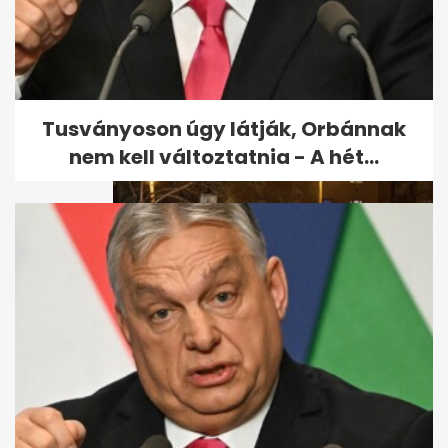
Az év eseménye: III. Károly brit
király koronázása
Tusványoson úgy látják, Orbánnak
nem kell változtatnia - A hét...
Képeken a hét jelentősebb