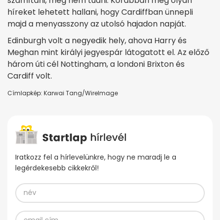
számítani, még nem tudni. Korábban még olyan
híreket lehetett hallani, hogy Cardiffban ünnepli
majd a menyasszony az utolsó hajadon napját.
Edinburgh volt a negyedik hely, ahova Harry és
Meghan mint királyi jegyespár látogatott el. Az előző
három úti cél Nottingham, a londoni Brixton és
Cardiff volt.
Címlapkép: Karwai Tang/WireImage
Iratkozz fel a hírlevelünkre, hogy ne maradj le a
legérdekesebb cikkekről!