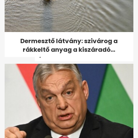
Londonba érkezett Harry
Dermesztő látvány: szivárog a
herceg, a királyi család tagjai
rákkeltő anyag a kiszáradó...
nyilvános...