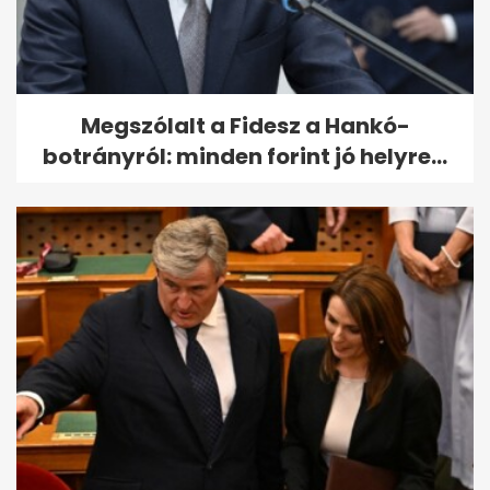
Megszólalt a Fidesz a Hankó-
botrányról: minden forint jó helyre...