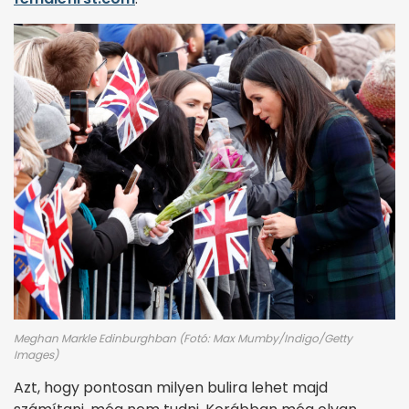
Meghan Markle Edinburghban (Fotó: Max Mumby/Indigo/Getty
Images)
Azt, hogy pontosan milyen bulira lehet majd