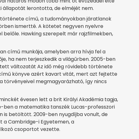
val határos módon több mint öt évtizeddel élte
ti állapotát lerontotta, de elméjét nem.
d története című, a tudományokban járatlanok
körben ismertté. A kötetet negyven nyelvre
 el belőle. Hawking szerepelt már rajzfilmekben,
an című munkája, amelyben arra hívja fel a
vője, ha nem terjeszkedik a világűrben. 2005-ben
ített változatát Az idő még rövidebb története
mű könyve azért kavart vitát, mert azt fejtette
ika törvényeivel megmagyarázható, így nincs
inckét évesen lett a brit Királyi Akadémia tagja,
ben a matematika tanszék Lucas-professzori
 is betöltött. 2009-ben nyugdíjba vonult, de
át a Cambridge-i Egyetemen, a
lalkozó csoportot vezette.