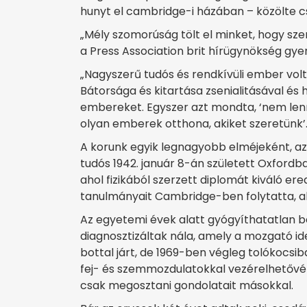
hunyt el cambridge-i házában – közölte cs
„Mély szomorúság tölt el minket, hogy sze
a Press Association brit hírügynökség gye
„Nagyszerű tudós és rendkívüli ember volt
Bátorsága és kitartása zsenialitásával és
embereket. Egyszer azt mondta, ‘nem len
olyan emberek otthona, akiket szeretünk’.
A korunk egyik legnagyobb elméjeként, az 
tudós 1942. január 8-án született Oxfordb
ahol fizikából szerzett diplomát kiváló er
tanulmányait Cambridge-ben folytatta, ah
Az egyetemi évek alatt gyógyíthatatlan be
diagnosztizáltak nála, amely a mozgató i
bottal járt, de 1969-ben végleg tolókocsi
fej- és szemmozdulatokkal vezérelhetővé 
csak megosztani gondolatait másokkal.