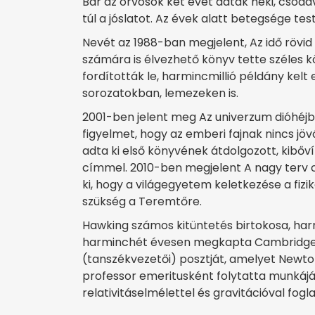
Bár az orvosok két évet adtak neki, csodá
túl a jóslatot. Az évek alatt betegsége tes
Nevét az 1988-ban megjelent, Az idő rövi
számára is élvezhető könyv tette széles 
fordították le, harmincmillió példány kelt
sorozatokban, lemezeken is.
2001-ben jelent meg Az univerzum dióhéjb
figyelmet, hogy az emberi fajnak nincs jö
adta ki első könyvének átdolgozott, kibőv
címmel. 2010-ben megjelent A nagy terv cí
ki, hogy a világegyetem keletkezése a fiz
szükség a Teremtőre.
Hawking számos kitüntetés birtokosa, harm
harminchét évesen megkapta Cambridge-
(tanszékvezetői) posztját, amelyet Newton
professor emeritusként folytatta munkáj
relativitáselmélettel és gravitációval fog