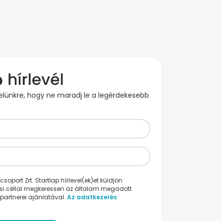
evelünkre, hogy ne maradj le a legérdekesebb
oport Zrt. Startlap hírlevel(ek)et küldjön
ési céllal megkeressen az általam megadott
partnerei ajánlatával.
Az adatkezelés