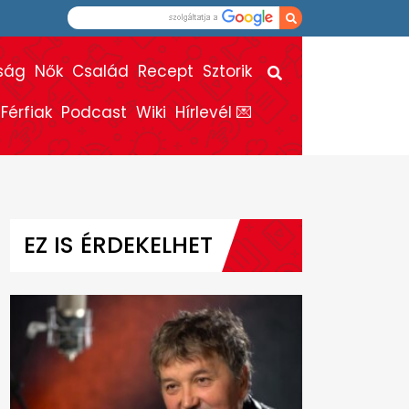
ság
Nők
Család
Recept
Sztorik
Férfiak
Podcast
Wiki
Hírlevél 💌
EZ IS ÉRDEKELHET