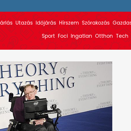
árlás
Utazás
Időjárás
Hírszem
Szórakozás
Gazda
Sport
Foci
Ingatlan
Otthon
Tech