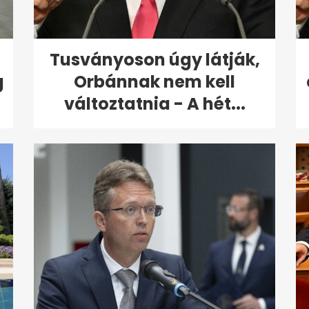
Tusványoson úgy látják,
g
Orbánnak nem kell
változtatnia - A hét...