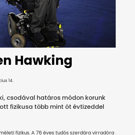
en Hawking
ius 14.
eki, csodával határos módon korunk
tt fizikusa több mint öt évtizeddel
életi fizikus. A 76 éves tudós szerdára virradóra