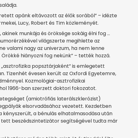
aládja.
retett apánk eltávozott az élők sorából” – idézte
rmekei, Lucy, Robert és Tim közleményét.
, akinek munkája és öröksége sokáig élni fog …
 humorérzékével világszerte megihlette az
ne valami nagy az univerzum, ha nem lenne
 Örökké hiányozni fog nekünk” – tették hozzá.
„asztrofizika popsztárjaként” is emlegetett
an. Tizenhét évesen került az Oxfordi Egyetemre,
edménnyel. Kozmológiai-asztrofizikai
ol 1966-ban szerzett doktori fokozatot.
tegséget (amiotrófiás laterálszklerózist)
degpályák elsorvadásához vezetett. Kezdetben
ba kényszerült, a bénulás elhatalmasodása után
tett beszédszintetizátor segítségével tudta már