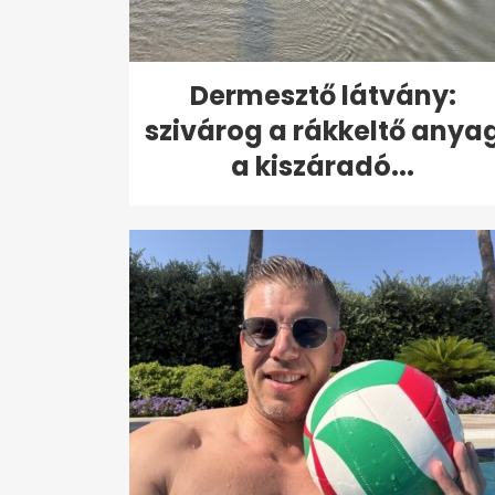
Dermesztő látvány:
szivárog a rákkeltő anya
a kiszáradó...