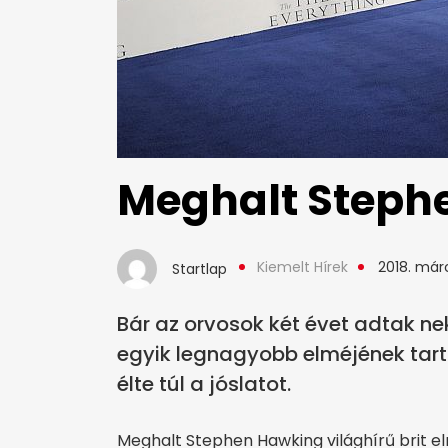
Meghalt Steph
Kiemelt Hírek
2018. márc
Startlap
Bár az orvosok két évet adtak n
egyik legnagyobb elméjének tarto
élte túl a jóslatot.
Meghalt Stephen Hawking világhírű brit elm