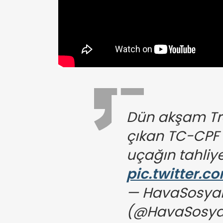
Dün akşam Tr
çıkan TC-CPF k
uçağın tahliye
pic.twitter.c
— HavaSosya
(@HavaSosy