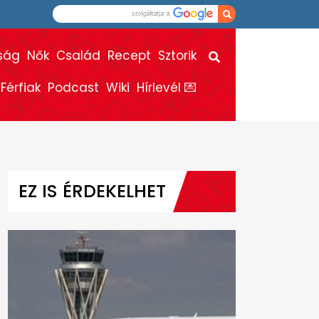
ság
Nők
Család
Recept
Sztorik
Férfiak
Podcast
Wiki
Hírlevél 💌
EZ IS ÉRDEKELHET