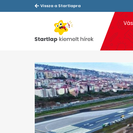
Vissza a Startlapra
Vás