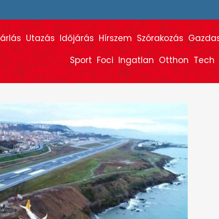
árlás
Utazás
Időjárás
Hírszem
Szórakozás
Gazda
Sport
Foci
Ingatlan
Otthon
Tech