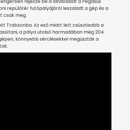
tengerben fejezze be a landolását a Pegasus
ni repülőtér futópályájáról leszaladt a gép és a
lt csak meg.
t Trabzonba. Az eső miatt lett csúszósabb a
 lassítani, a pálya utolsó harmadában még 204
 gépen, könnyebb sérülésekkel megúszták a
tak.