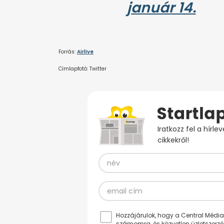
január 14.
Forrás:
Airlive
Címlapfotó: Twitter
Iratkozz fel a hírl
cikkekről!
Hozzájárulok, hogy a Central Médiacs
számomra, és közvetlen üzletszerz