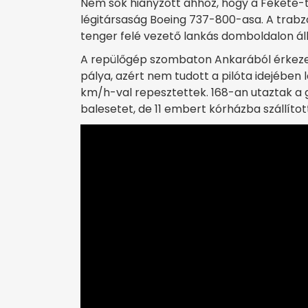
Nem sok hiányzott ahhoz, hogy a Fekete-
légitársaság Boeing 737-800-asa. A trabzo
tenger felé vezető lankás domboldalon ál
A repülőgép szombaton Ankarából érkezet
pálya, azért nem tudott a pilóta idejében
km/h-val repesztettek. 168-an utaztak a
balesetet, de 11 embert kórházba szállítot