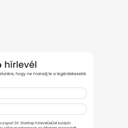
evelünkre, hogy ne maradj le a legérdekesebb
oport Zrt. Startlap hírlevel(ek)et küldjön
ési céllal megkeressen az általam megadott