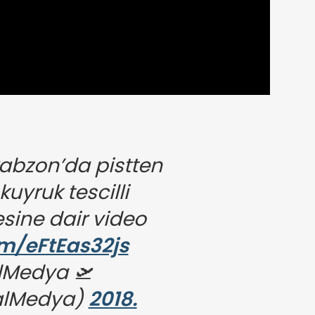
abzon’da pistten
uyruk tescilli
sine dair video
om/eFtEas32js
lMedya 🛫
alMedya)
2018.