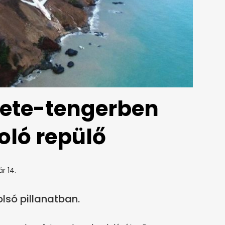
ete-tengerben
doló repülő
r 14.
lsó pillanatban.