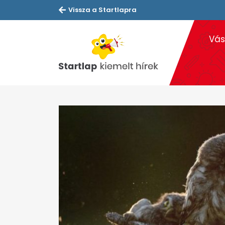
Vissza a Startlapra
Vás