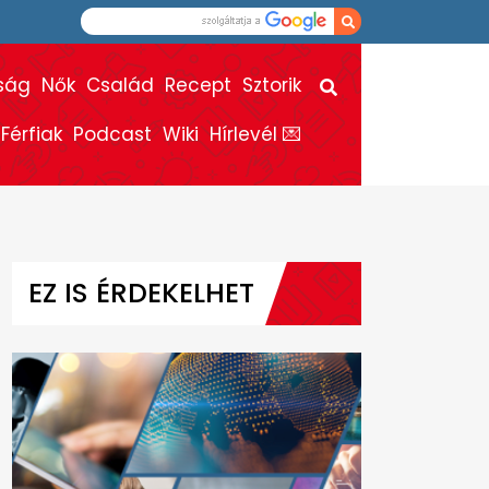
ság
Nők
Család
Recept
Sztorik
Férfiak
Podcast
Wiki
Hírlevél 💌
EZ IS ÉRDEKELHET