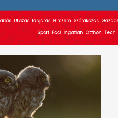
árlás
Utazás
Időjárás
Hírszem
Szórakozás
Gazda
Sport
Foci
Ingatlan
Otthon
Tech