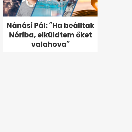
Nánási Pál: ˝Ha beálltak
Nóriba, elküldtem őket
valahova˝