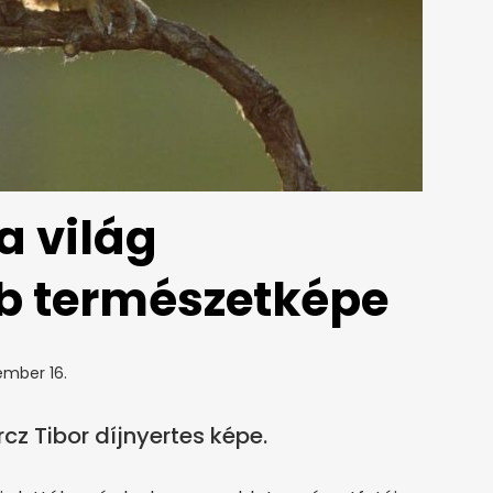
a világ
 természetképe
ember 16.
rcz Tibor díjnyertes képe.