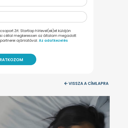
oport Zrt. Startlap hírlevel(ek)et küldjön
ési céllal megkeressen az általam megadott
partnerei ajánlatával.
Az adatkezelés
VISSZA A CÍMLAPRA