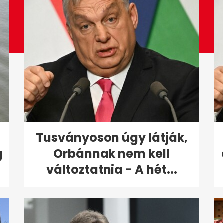
Tusványoson úgy látják,
g
Orbánnak nem kell
változtatnia - A hét...