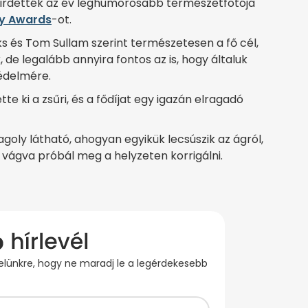
hirdették az év leghumorosabb természetfotója
hy Awards
-ot.
ks és Tom Sullam szerint természetesen a fő cél,
de legalább annyira fontos az is, hogy általuk
védelmére.
e ki a zsűri, és a fődíjat egy igazán elragadó
oly látható, ahogyan egyikük lecsúszik az ágról,
vágva próbál meg a helyzeten korrigálni.
evelünkre, hogy ne maradj le a legérdekesebb