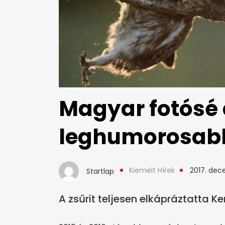
Magyar fotósé 
leghumorosabb
Kiemelt Hírek
2017. dec
Startlap
A zsűrit teljesen elkápráztatta Ke