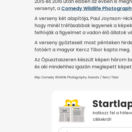
2015 és 2016 után ebben az évben is meg
versenyt, a
Comedy Wildlife Photograp
A verseny két alapítója, Paul Joynson-Hic
hogy minél tréfásabbak legyenek a képek, 
felhívják a figyelmet a vadon élő állatok 
A verseny győzteseit most pénteken hirdett
fotóért a magyar Kercz Tibor kapta meg.
Az Ópusztaszeren készült képen három bag
és aki mindehhez igazán meglepett képet 
Kép: Comedy Wildlife Photography Awards / Kercz Tibor
Iratkozz fel a hírl
cikkekről!