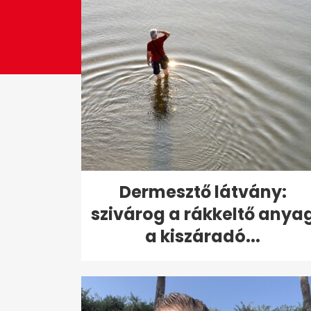
Dermesztő látvány:
szivárog a rákkeltő anya
a kiszáradó...