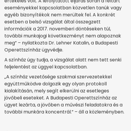
értékelés volt. A lefolytatott eljárás során a feltárt
eseményekkel kapcsolatban közvetlen tanúk vagy
egyéb bizonyítékok nem merültek fel. A konkrét
esetben a belső vizsgálat által összegzett
információk a 2017. novemberi döntéseken túl,
további munkajogi következményt nem alapoznak
meg” – nyilatkozta Dr. Lehner Katalin, a Budapesti
Operettszínház ügyvédje.
A színház úgy tudja, a vizsgálat alatt nem tett senki
feljelentést az üggyel kapcsolatban.
„A színház vezetősége szakmai szervezetekkel
együttműködve dolgozik egy olyan protokoll
kialakításán, mely segít elkerülni az esetleges
jövőbeli eseteket. A Budapesti Operettszínház az
ügyet lezárta, a jövőben a művészi feladatokra és a
további munkára koncentrál.” – áll a közleményben.