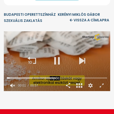
BUDAPESTI OPERETTSZÍNHÁZ
KERÉNYI MIKLÓS GÁBOR
VISSZA A CÍMLAPRA
SZEXUÁLIS ZAKLATÁS
00:02
00:57
0
seconds
of
57
seconds