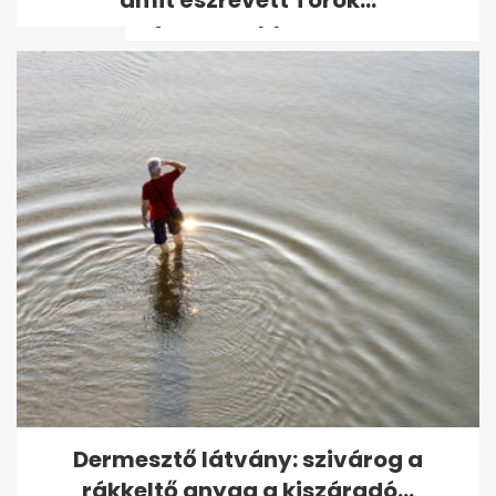
Thyssenkruppnál a...
Hetedikes kislányt zaklatott az
iskolaőr
Dermesztő látvány: szivárog a
rákkeltő anyag a kiszáradó...