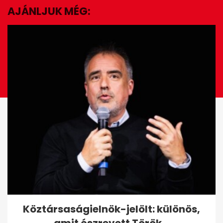
AJÁNLJUK MÉG:
EZ IS ÉRDEKELHET
Sírva mennek haza a
Köztársaságielnök-jelölt: különös,
munkából a nők a
amit észrevett Török...