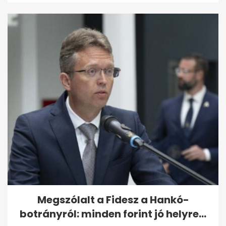
Megszólalt a Fidesz a Hankó-
botrányról: minden forint jó helyre...