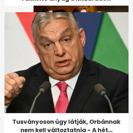
51 évesen, váratlanul meghalt
Vadász Zsolt, az
Operettszínház
Tusványoson úgy látják, Orbánnak
nem kell változtatnia - A hét...