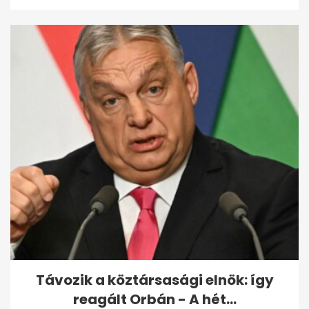
Távozik a köztársasági elnök: így
reagált Orbán - A hét...