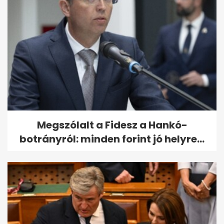
Megszólalt a Fidesz a Hankó-
botrányról: minden forint jó helyre...