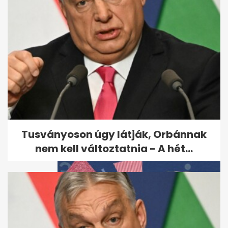
Retró kvíz: felismersz minden
legendás magyart? Igazán
művelt...
Tusványoson úgy látják, Orbánnak
nem kell változtatnia - A hét...