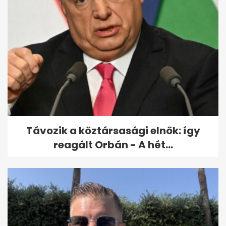
Kvíz: igazán művelt vagy, ha
megvan a 8/10
Távozik a köztársasági elnök: így
reagált Orbán - A hét...