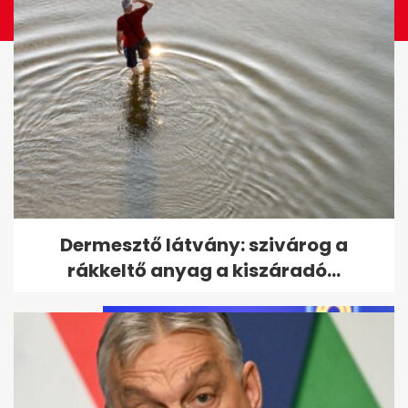
Helyesírási kvíz: 10 gyakori
Dermesztő látvány: szivárog a
hiba - rajtad is kifognak?
rákkeltő anyag a kiszáradó...