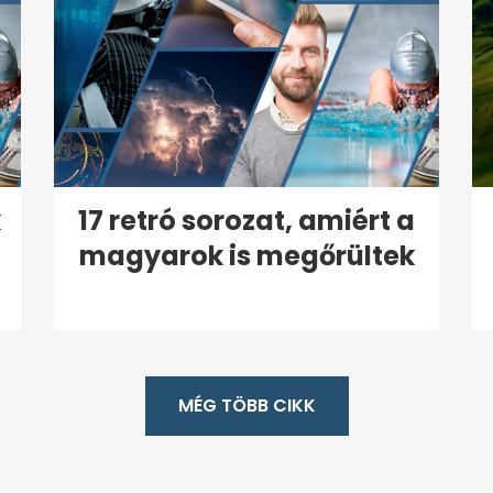
k
17 retró sorozat, amiért a
magyarok is megőrültek
MÉG TÖBB CIKK