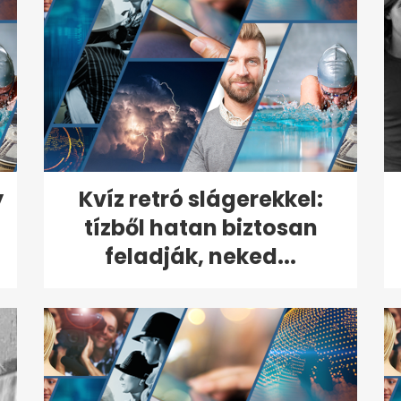
y
Kvíz retró slágerekkel:
tízből hatan biztosan
feladják, neked...