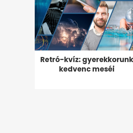
Retró-kvíz: gyerekkorun
kedvenc meséi