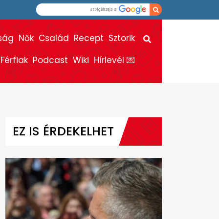
ság
Nők
Család
Recept
Sztorik
Férfiak
Podcast
Wiki
Hírlevél 💌
EZ IS ÉRDEKELHET