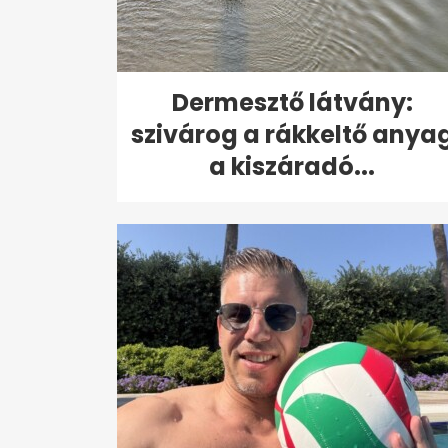
Dermesztő látvány:
szivárog a rákkeltő anya
a kiszáradó...