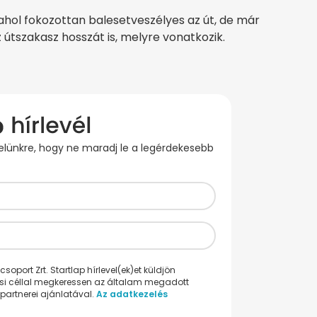
 ahol fokozottan balesetveszélyes az út, de már
 útszakasz hosszát is, melyre vonatkozik.
evelünkre, hogy ne maradj le a legérdekesebb
oport Zrt. Startlap hírlevel(ek)et küldjön
ési céllal megkeressen az általam megadott
partnerei ajánlatával.
Az adatkezelés