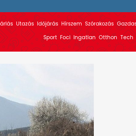
árlás
Utazás
Időjárás
Hírszem
Szórakozás
Gazda
Sport
Foci
Ingatlan
Otthon
Tech