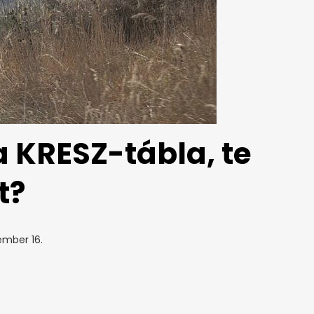
a KRESZ-tábla, te
t?
ember 16.