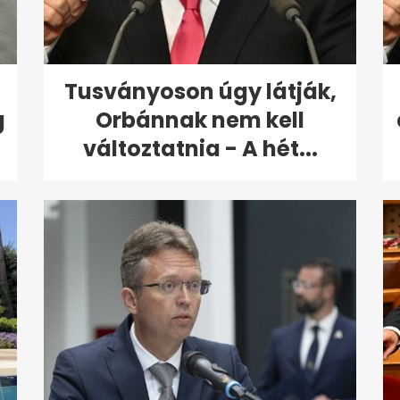
Tusványoson úgy látják,
g
Orbánnak nem kell
változtatnia - A hét...