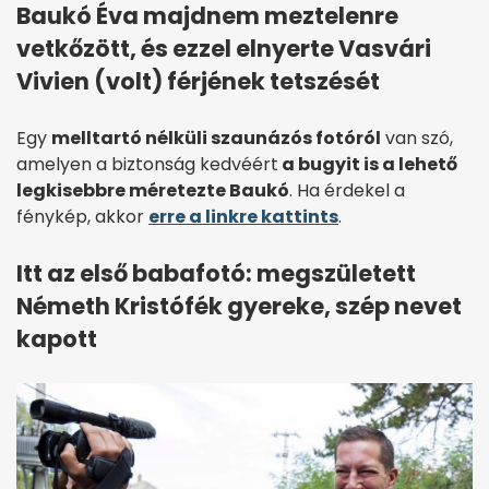
Baukó Éva majdnem meztelenre
vetkőzött, és ezzel elnyerte Vasvári
Vivien (volt) férjének tetszését
Egy
melltartó nélküli szaunázós fotóról
van szó,
amelyen a biztonság kedvéért
a bugyit is a lehető
legkisebbre méretezte
Baukó
. Ha érdekel a
fénykép, akkor
erre a linkre kattints
.
Itt az első babafotó: megszületett
Németh Kristófék gyereke, szép nevet
kapott