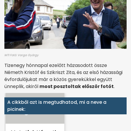
MTI Fotó: Varga György
Tizenegy hónnapal ezelőtt házasodott össze
Németh Kristóf és Szikriszt Zita, és az első házassági
évfordulójukat már a közös gyerekükkel együtt
ünneplik, akiről
most posztoltak először fotót
.
A cikkből azt is megtudhatod, mi a neve a
picinek: