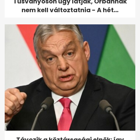
Tusványoson úgy látják, Orbánnak
nem kell változtatnia - A hét...
Távozik a köztársasági elnök: így