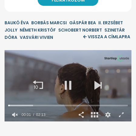
BAUKÓ ÉVA
BORBÁS MARCSI
GÁSPÁR BEA
II. ERZSÉBET
JOLLY
NÉMETH KRISTÓF
SCHOBERT NORBERT
SZINETÁR
VISSZA A CÍMLAPRA
DÓRA
VASVÁRI VIVIEN
0
seconds
of