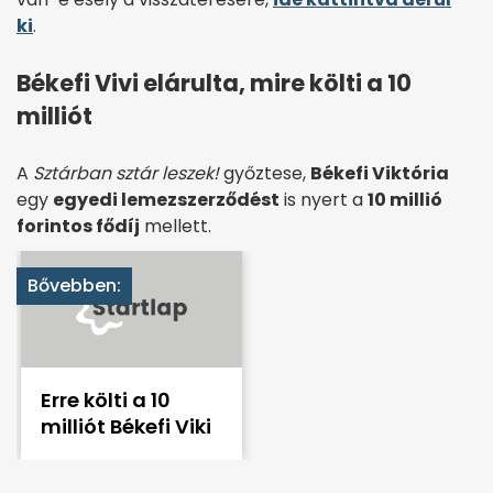
ki
.
Békefi Vivi elárulta, mire költi a 10
milliót
A
Sztárban sztár leszek!
győztese,
Békefi Viktória
egy
egyedi lemezszerződést
is nyert a
10 millió
forintos fődíj
mellett.
Bővebben:
Erre költi a 10
milliót Békefi Viki