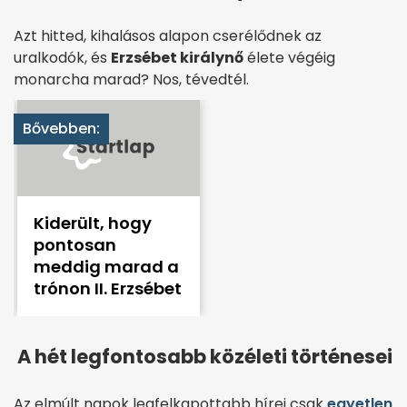
Azt hitted, kihalásos alapon cserélődnek az
uralkodók, és
Erzsébet királynő
élete végéig
monarcha marad? Nos, tévedtél.
Bővebben:
Kiderült, hogy
pontosan
meddig marad a
trónon II. Erzsébet
A hét legfontosabb közéleti történesei
Az elmúlt napok legfelkapottabb hírei csak
egyetlen