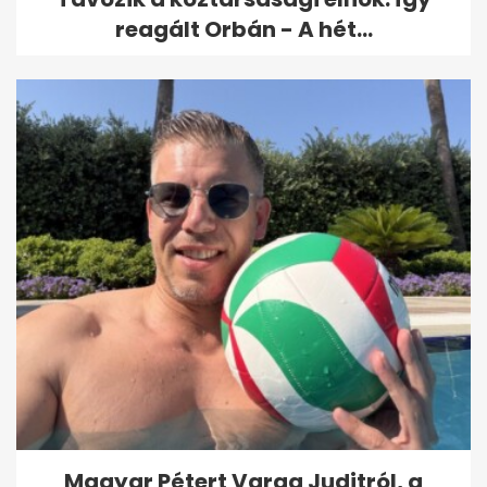
reagált Orbán - A hét...
Magyar Pétert Varga Juditról, a