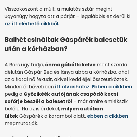
Visszaköszönt a múlt, a mulatós sztár megint
ugyanúgy hagyta ott a párját – legalábbis ez derül ki
az itt elérhető cikkből.
Balhét csináltak Gáspárék balesetük
után a kórházban?
A Bors úgy tudja,
önmagából kikelve
ment szerda
délután Gáspár Bea és lánya abba a kórházba, ahol
az a fiatal nő feküdt, akivel kedd éjjel összeütköztek.
Minderről bővebben
itt olvashatsz
.
Ebben a cikkben
pedig a
Győzikéék autójának csapódó kocsi
sofőrje beszél a balesetről
– már amire emlékszik
belőle. Ha az is érdekel,
milyen autóban
ültek
Gáspárék a karambol alatt,
ebben a cikkben
megmutatják.