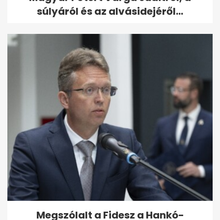
súlyáról és az alvásidejéről...
Megszólalt a Fidesz a Hankó-