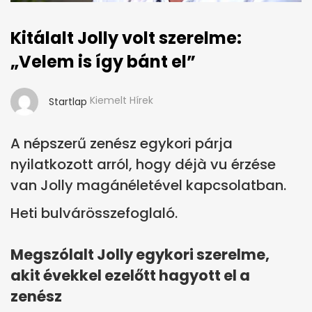
Kitálalt Jolly volt szerelme:
„Velem is így bánt el”
Kiemelt Hírek
Startlap
A népszerű zenész egykori párja
nyilatkozott arról, hogy déjà vu érzése
van Jolly magánéletével kapcsolatban.
Heti bulvárösszefoglaló.
Megszólalt Jolly egykori szerelme,
akit évekkel ezelőtt hagyott el a
zenész