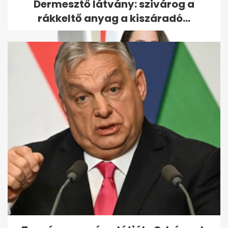
Dermesztő látvány: szivárog a
rákkeltő anyag a kiszáradó...
Tüntetők találkoztak össze
Novák Katalinnal a szegedi...