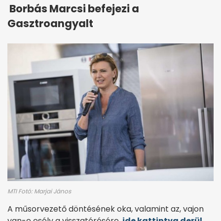
Borbás Marcsi befejezi a
Gasztroangyalt
MTI Fotó: Marjai János
A műsorvezető döntésének oka, valamint az, vajon
van-e esély a visszatérésére,
ide kattintva derül