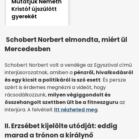
Mutatjuk Németh
Kristóf újszülött
gyerekét
Schobert Norbert elmondta, miért ül
Mercedesben
Schobert Norbert volt a vendége az Egyszóval című
interjúsorozatnak, amiben a
pénzről, hivalkodásról
és egy kicsit a politikáról is szó esett
. És persze
azért is érdemes megnézni a videót, hogy
rácsodálkozzunk,
milyen végiggondolt és
összehangolt szettben ült be a fitneszguru
az
interjúra. A felvételt
itt nézheted meg
.
II. Erzsébet kijelölte utódját: eddig
marad a trónon a királynő