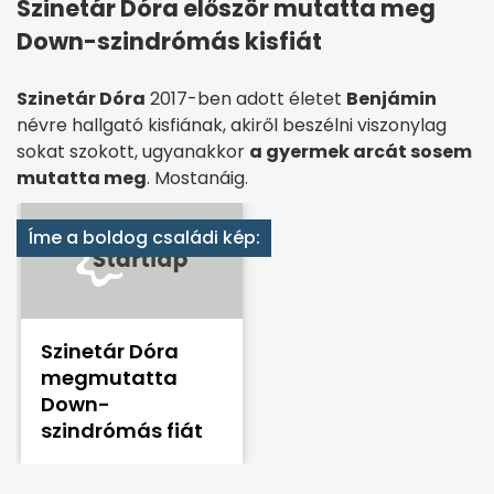
Szinetár Dóra először mutatta meg
Down-szindrómás kisfiát
Szinetár Dóra
2017-ben adott életet
Benjámin
névre hallgató kisfiának, akiről beszélni viszonylag
sokat szokott, ugyanakkor
a gyermek arcát sosem
mutatta meg
. Mostanáig.
Íme a boldog családi kép:
Szinetár Dóra
megmutatta
Down-
szindrómás fiát