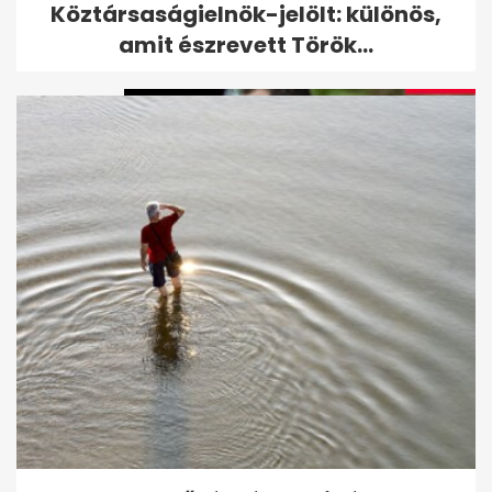
Köztársaságielnök-jelölt: különös,
vallomása férjéről
amit észrevett Török...
Orbán Viktor a bicepszét
mutogatta Németh Kristóffal