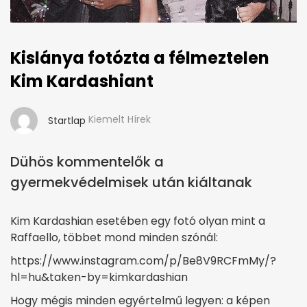
Kislánya fotózta a félmeztelen
Kim Kardashiant
Kiemelt Hírek
Startlap
Dühös kommentelők a
gyermekvédelmisek után kiáltanak
Kim Kardashian esetében egy fotó olyan mint a
Raffaello, többet mond minden szónál:
https://www.instagram.com/p/Be8V9RCFmMy/?
hl=hu&taken-by=kimkardashian
Hogy mégis minden egyértelmű legyen: a képen