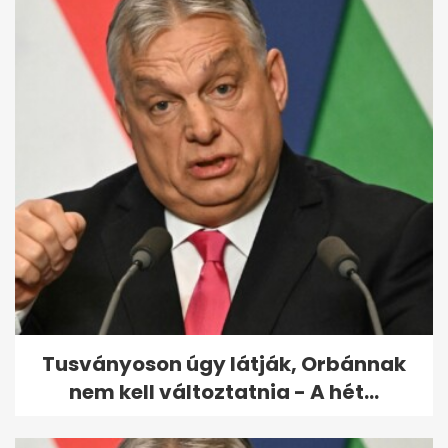
Új rekordot döntött az infláció
Tusványoson úgy látják, Orbánnak
nem kell változtatnia - A hét...