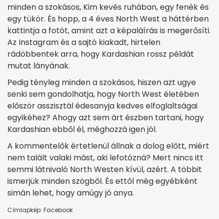
minden a szokásos, Kim kevés ruhában, egy fenék és
egy tükör. És hopp, a 4 éves North West a háttérben
kattintja a fotót, amint azt a képaláírás is megerősíti.
Az Instagram és a sajtó kiakadt, hirtelen
rádöbbentek arra, hogy Kardashian rossz példát
mutat lányának.
Pedig tényleg minden a szokásos, hiszen azt ugye
senki sem gondolhatja, hogy North West életében
először asszisztál édesanyja kedves elfoglaltságai
egyikéhez? Ahogy azt sem árt észben tartani, hogy
Kardashian ebből él, méghozzá igen jól.
A kommentelők értetlenül állnak a dolog előtt, miért
nem talált valaki mást, aki lefotózná? Mert n
incs itt
semmi látnivaló North Westen kívül, azért. A többit
ismerjük minden szögből. És ettől még egyébként
simán lehet, hogy amúgy jó anya.
Címlapkép: Facebook