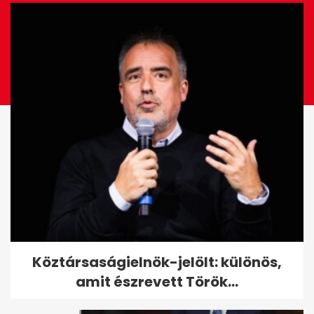
Csipes Tamara kiakadt a
Köztársaságielnök-jelölt: különös,
minisztérium felkérésén: "Mit...
amit észrevett Török...