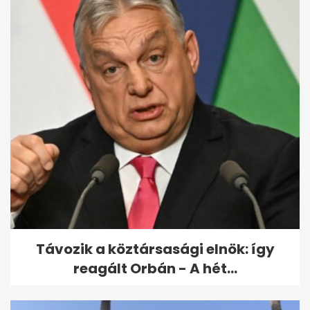
Távozik a köztársasági elnök: így
reagált Orbán - A hét...