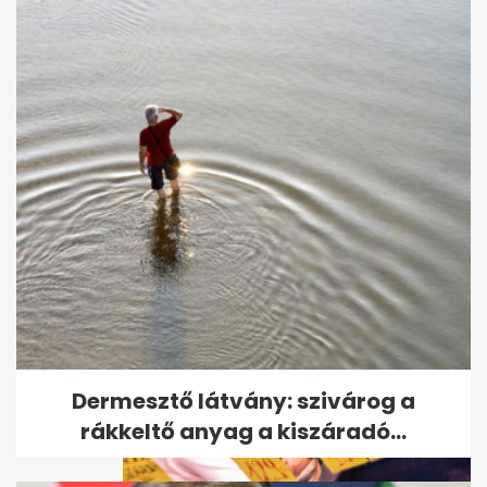
Orbán Ráhel publikussá tette
Instagramját
Dermesztő látvány: szivárog a
rákkeltő anyag a kiszáradó...