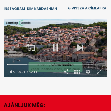
VISSZA A CÍMLAPRA
INSTAGRAM
KIM KARDASHIAN
00:02
02:14
0
seconds
of
2
minutes,
14
seconds
AJÁNLJUK MÉG:
EZ IS ÉRDEKELHET