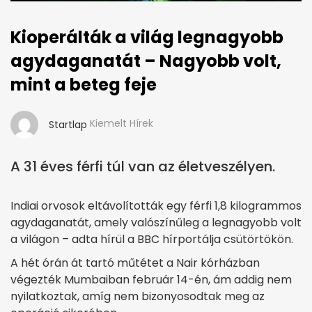
Kioperálták a világ legnagyobb
agydaganatát – Nagyobb volt,
mint a beteg feje
Kiemelt Hírek
Startlap
A 31 éves férfi túl van az életveszélyen.
Indiai orvosok eltávolították egy férfi 1,8 kilogrammos
agydaganatát, amely valószínűleg a legnagyobb volt
a világon – adta hírül a BBC hírportálja csütörtökön.
A hét órán át tartó műtétet a Nair kórházban
végezték Mumbaiban február 14-én, ám addig nem
nyilatkoztak, amíg nem bizonyosodtak meg az