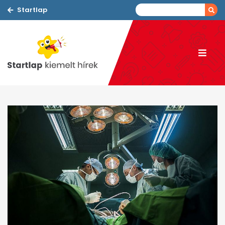
Startlap