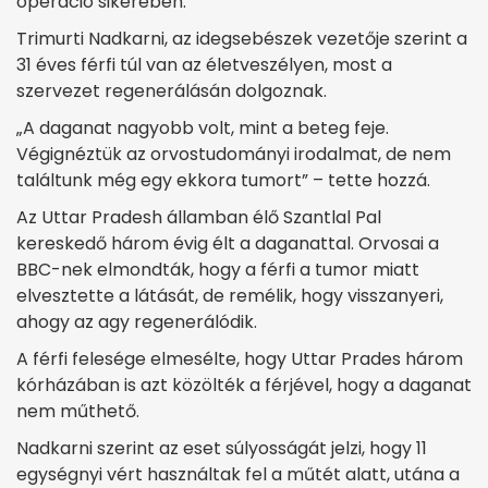
operáció sikerében.
Trimurti Nadkarni, az idegsebészek vezetője szerint a
31 éves férfi túl van az életveszélyen, most a
szervezet regenerálásán dolgoznak.
„A daganat nagyobb volt, mint a beteg feje.
Végignéztük az orvostudományi irodalmat, de nem
találtunk még egy ekkora tumort” – tette hozzá.
Az Uttar Pradesh államban élő Szantlal Pal
kereskedő három évig élt a daganattal. Orvosai a
BBC-nek elmondták, hogy a férfi a tumor miatt
elvesztette a látását, de remélik, hogy visszanyeri,
ahogy az agy regenerálódik.
A férfi felesége elmesélte, hogy Uttar Prades három
kórházában is azt közölték a férjével, hogy a daganat
nem műthető.
Nadkarni szerint az eset súlyosságát jelzi, hogy 11
egységnyi vért használtak fel a műtét alatt, utána a