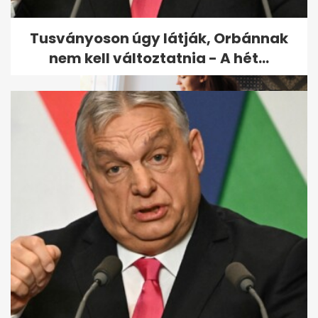
Tusványoson úgy látják, Orbánnak
nem kell változtatnia - A hét...
Sok ülés, sok finomság, kevés
mozgás: nem várt
következmények