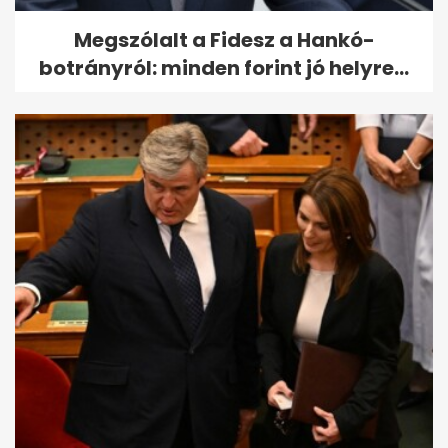
Megszólalt a Fidesz a Hankó-
botrányról: minden forint jó helyre...