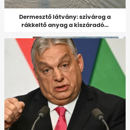
Egy új kapcsolat alakulását a
Dermesztő látvány: szivárog a
visszatérő felfázás is...
rákkeltő anyag a kiszáradó...
„Amikor már a vállad is a
fülednél van” – így...