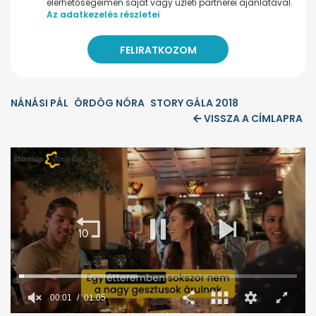
elérhetőségeimen saját vagy üzleti partnerei ajánlatával.
Az adatkezelés részletei
NÁNÁSI PÁL
ÖRDÖG NÓRA
STORY GÁLA 2018
VISSZA A CÍMLAPRA
00:02
01:05