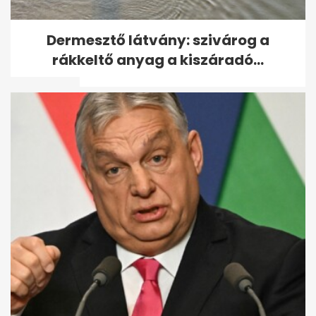
Nánási Pál: ˝Ha beálltak
Dermesztő látvány: szivárog a
Nóriba, elküldtem őket
rákkeltő anyag a kiszáradó...
valahova˝
Farkasházi Réka előtt kezdtek