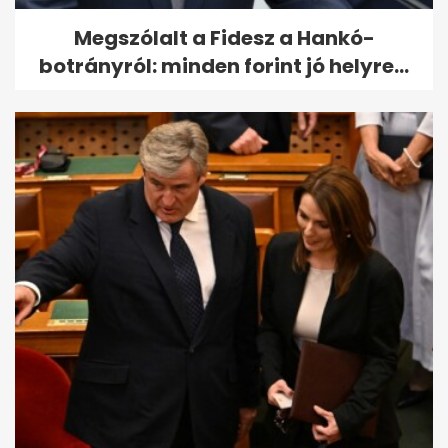
Megszólalt a Fidesz a Hankó-
botrányról: minden forint jó helyre...