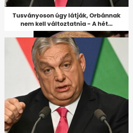
ki a férjével
Tusványoson úgy látják, Orbánnak
nem kell változtatnia - A hét...
Jobb vagy földrajzból, mint
egy ötödikes? Kvíz